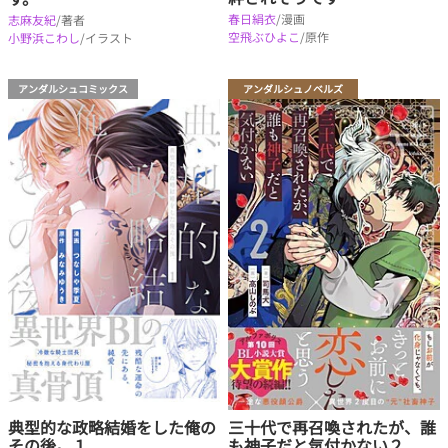
春日絹衣
/漫画
志麻友紀
/著者
空飛ぶひよこ
/原作
小野浜こわし
/イラスト
アンダルシュコミックス
アンダルシュノベルズ
典型的な政略結婚をした俺の
三十代で再召喚されたが、誰
その後。１
も神子だと気付かない２