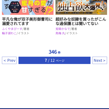
平凡な俺が双子美形御曹司に
超好みな奴隷を買ったがこん
溺愛されてます
な過保護とは聞いてない
ふくやまぴーす
/著者
兎騎かなで
/著者
輪子湖わこ
/イラスト
鳥梅 丸
/イラスト
346
件
Prev
7
/ 12
Next
ページ