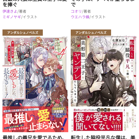
を捧ぐ
で
伊達きよ
/著者
コオリ
/著者
ミギノヤギ
/イラスト
ウエハラ蜂
/イラスト
アンダルシュノベルズ
アンダルシュノベルズ
最推しの義兄を愛でるため、
転生した脇役平凡な僕は、美