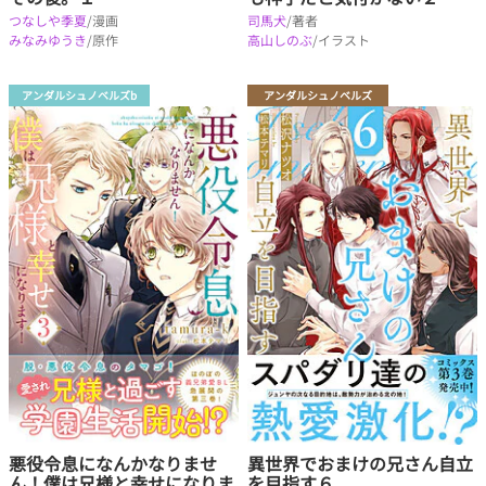
つなしや季夏
/漫画
司馬犬
/著者
みなみゆうき
/原作
高山しのぶ
/イラスト
アンダルシュノベルズb
アンダルシュノベルズ
悪役令息になんかなりませ
異世界でおまけの兄さん自立
ん！僕は兄様と幸せになりま
を目指す６