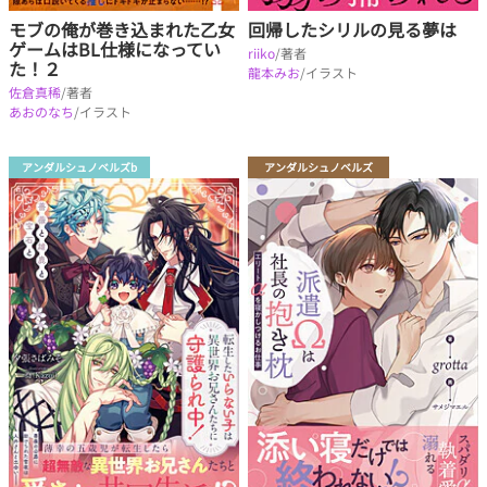
モブの俺が巻き込まれた乙女
回帰したシリルの見る夢は
ゲームはBL仕様になってい
riiko
/著者
た！２
龍本みお
/イラスト
佐倉真稀
/著者
あおのなち
/イラスト
アンダルシュノベルズb
アンダルシュノベルズ