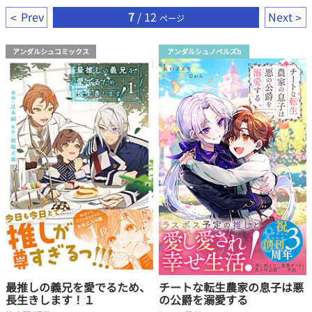
Prev
7
/ 12
Next
ページ
アンダルシュコミックス
アンダルシュノベルズb
最推しの義兄を愛でるため、
チートな転生農家の息子は悪
長生きします！１
の公爵を溺愛する