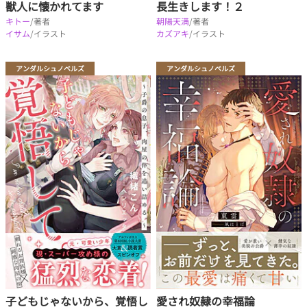
獣人に懐かれてます
長生きします！２
キトー
/著者
朝陽天満
/著者
イサム
/イラスト
カズアキ
/イラスト
アンダルシュノベルズ
アンダルシュノベルズ
子どもじゃないから、覚悟し
愛され奴隷の幸福論