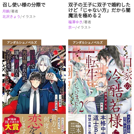
召し使い様の分際で
双子の王子に双子で婚約した
けど「じゃない方」だから闇
月齢
/著者
魔法を極める２
北沢きょう
/イラスト
福澤ゆき
/著者
京一
/イラスト
アンダルシュノベルズ
アンダルシュノベルズ