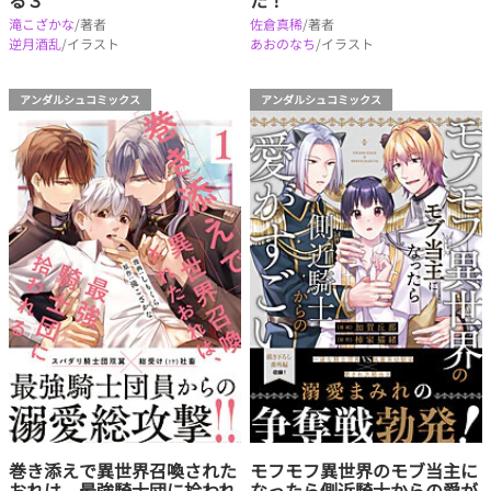
る３
た！
滝こざかな
/著者
佐倉真稀
/著者
逆月酒乱
/イラスト
あおのなち
/イラスト
アンダルシュコミックス
アンダルシュコミックス
巻き添えで異世界召喚された
モフモフ異世界のモブ当主に
おれは、最強騎士団に拾われ
なったら側近騎士からの愛が