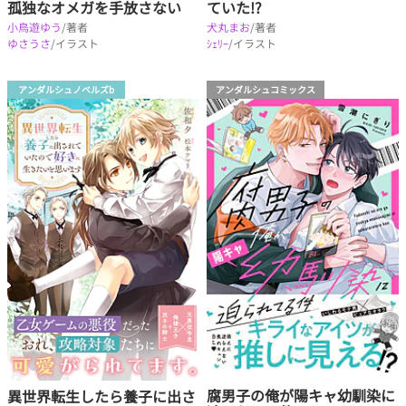
孤独なオメガを手放さない
ていた!?
小鳥遊ゆう
/著者
犬丸まお
/著者
ゆさうさ
/イラスト
ｼｪﾘｰ
/イラスト
アンダルシュノベルズb
アンダルシュコミックス
腐男子の俺が陽キャ幼馴染に
異世界転生したら養子に出さ