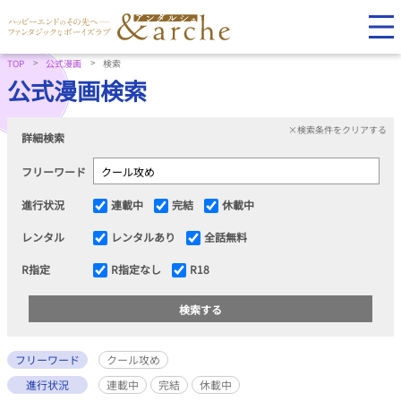
TOP
公式漫画
検索
公式漫画検索
×検索条件をクリアする
詳細検索
フリーワード
進行状況
連載中
完結
休載中
レンタル
レンタルあり
全話無料
R指定
R指定なし
R18
フリーワード
クール攻め
進行状況
連載中
完結
休載中