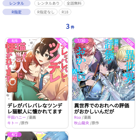
レンタル
レンタルあり
全話無料
R指定
R指定なし
R18
3
件
8/6
7/30
デレがバレバレなツンデ
異世界でのおれへの評価
レ猫獣人に懐かれてます
がおかしいんだが
平田ハニー
/漫画
Roa
/漫画
キトー
/原作
秋山龍央
/原作
4/2