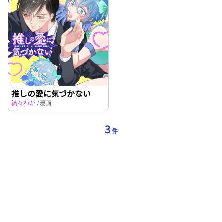
推しの愛に気づかない
縞々わか
/漫画
3
件