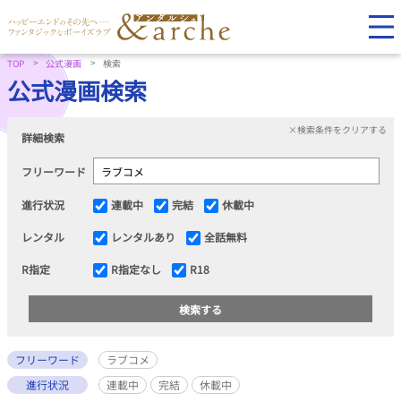
TOP
公式漫画
検索
公式漫画検索
×検索条件をクリアする
詳細検索
フリーワード
進行状況
連載中
完結
休載中
レンタル
レンタルあり
全話無料
R指定
R指定なし
R18
フリーワード
ラブコメ
進行状況
連載中
完結
休載中