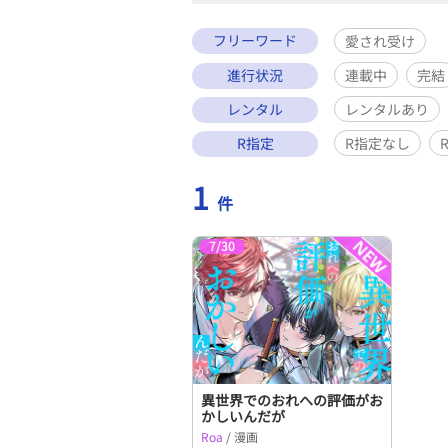
フリーワード
愛され受け
進行状況
連載中
完結
レンタル
レンタルあり
R指定
R指定なし
1
件
7/30
異世界でのおれへの評価がお
かしいんだが
Roa
/ 漫画