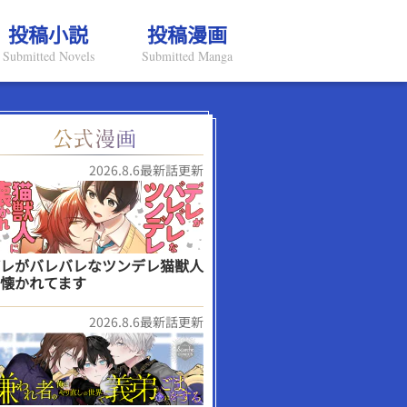
投稿小説
投稿漫画
Submitted Novels
Submitted Manga
2026.8.6最新話更新
レがバレバレなツンデレ猫獣人
懐かれてます
2026.8.6最新話更新