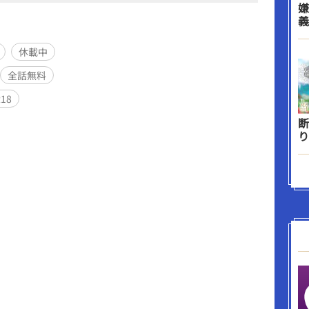
嫌
義
休載中
全話無料
R18
断
り