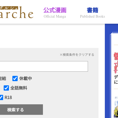
公式漫画
書籍
Official Manga
Published Books
×検索条件をクリアする
デ
完結
休載中
に
全話無料
R18