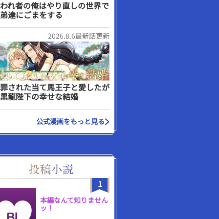
われ者の俺はやり直しの世界で
弟達にごまをする
2026.8.6最新話更新
罪された当て馬王子と愛したが
黒龍陛下の幸せな結婚
公式漫画をもっと見る
1
本編なんて知りません
ッ！