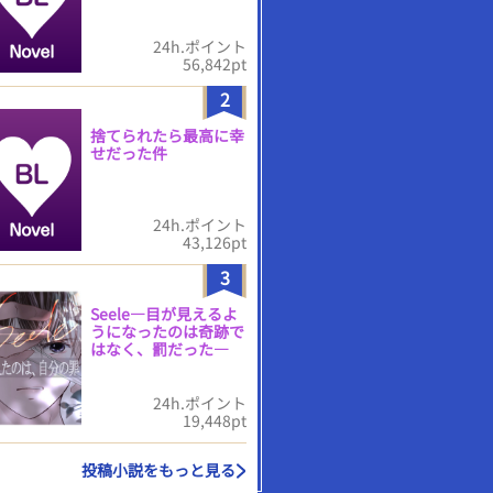
24h.ポイント
56,842pt
2
捨てられたら最高に幸
せだった件
24h.ポイント
43,126pt
3
Seele―目が見えるよ
うになったのは奇跡で
はなく、罰だった―
24h.ポイント
19,448pt
投稿小説をもっと見る