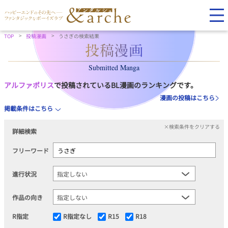
TOP
投稿漫画
うさぎの検索結果
Submitted Manga
アルファポリス
で投稿されているBL漫画のランキングです。
漫画の投稿はこちら
掲載条件はこちら
×検索条件をクリアする
詳細検索
フリーワード
進行状況
作品の向き
R指定
R指定なし
R15
R18