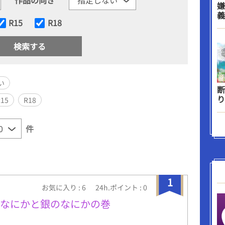
嫌
義
R15
R18
い
断
り
R15
R18
件
1
お気に入り : 6
24h.ポイント : 0
のなにかと銀のなにかの巻