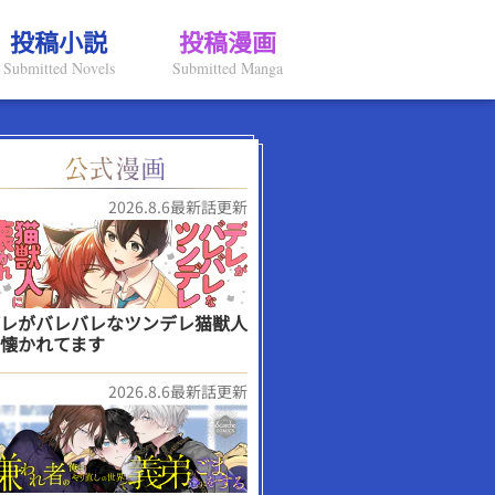
投稿小説
投稿漫画
Submitted Novels
Submitted Manga
2026.8.6最新話更新
レがバレバレなツンデレ猫獣人
懐かれてます
2026.8.6最新話更新