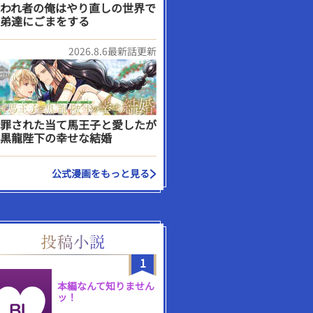
われ者の俺はやり直しの世界で
弟達にごまをする
2026.8.6最新話更新
罪された当て馬王子と愛したが
黒龍陛下の幸せな結婚
公式漫画をもっと見る
1
本編なんて知りません
ッ！