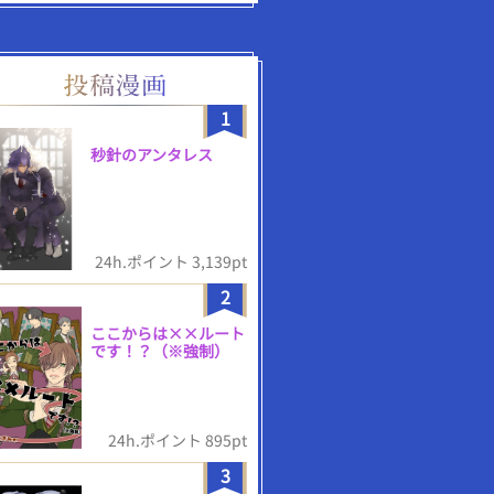
1
秒針のアンタレス
24h.ポイント 3,139pt
2
ここからは××ルート
です！？（※強制）
24h.ポイント 895pt
3