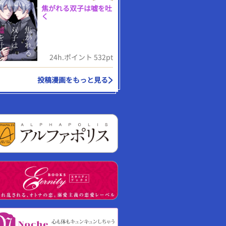
焦がれる双子は嘘を吐
く
24h.ポイント 532pt
投稿漫画をもっと見る