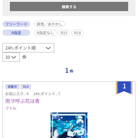
フリーワード
妖怪／あやかし
R指定
R指定なし
R15
R18
件
1
件
1
連載中
R18
お気に入り : 4
24h.ポイント : 7
雨ヲ呼ぶ花は青
フトル