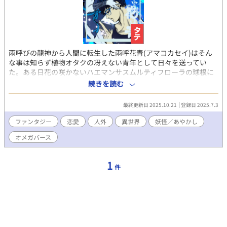
雨呼びの龍神から人間に転生した雨呼花青(アマコカセイ)はそん
な事は知らず植物オタクの冴えない青年として日々を送ってい
た。ある日花の咲かないハエマンサスムルティフローラの球根に
触ると妖怪変化して青い髪の少年が現れる。（２１時頃に不定期
続きを読む
連載します。）
最終更新日 2025.10.21
登録日 2025.7.3
ファンタジー
恋愛
人外
異世界
妖怪／あやかし
オメガバース
1
件