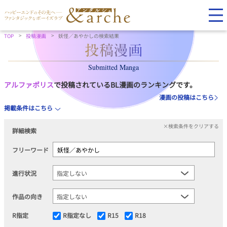
TOP
投稿漫画
妖怪／あやかしの検索結果
Submitted Manga
アルファポリス
で投稿されているBL漫画のランキングです。
漫画の投稿はこちら
掲載条件はこちら
×検索条件をクリアする
詳細検索
フリーワード
進行状況
作品の向き
R指定
R指定なし
R15
R18