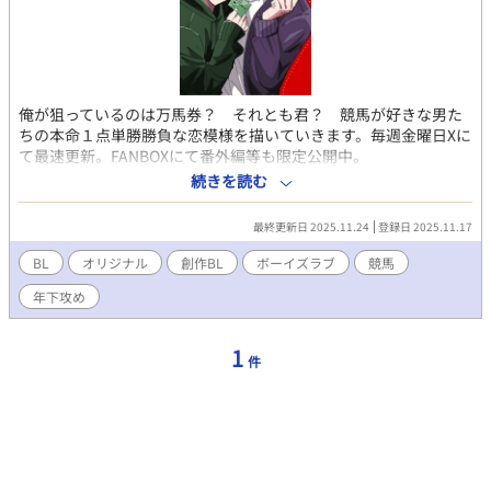
俺が狙っているのは万馬券？ それとも君？ 競馬が好きな男た
ちの本命１点単勝勝負な恋模様を描いていきます。毎週金曜日Xに
て最速更新。FANBOXにて番外編等も限定公開中。
続きを読む
最終更新日 2025.11.24
登録日 2025.11.17
BL
オリジナル
創作BL
ボーイズラブ
競馬
年下攻め
1
件