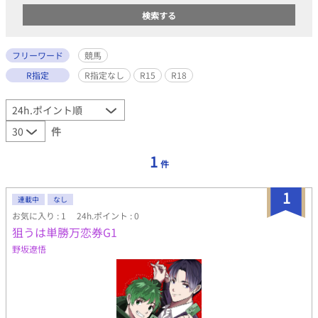
フリーワード
競馬
R指定
R指定なし
R15
R18
件
1
件
1
連載中
なし
お気に入り : 1
24h.ポイント : 0
狙うは単勝万恋券G1
野坂遼悟