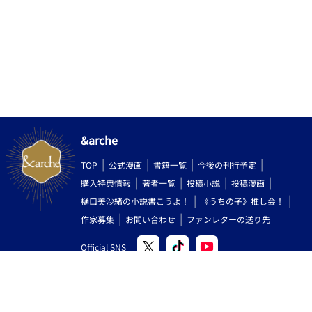
&arche
TOP
公式漫画
書籍一覧
今後の刊行予定
購入特典情報
著者一覧
投稿小説
投稿漫画
樋口美沙緒の小説書こうよ！
《うちの子》推し会！
作家募集
お問い合わせ
ファンレターの送り先
Official SNS
Copyright (C) 2000-2026 AlphaPolis Co.,Ltd. All Rights Reserved.