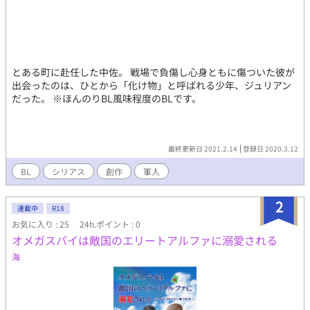
とある町に赴任した中佐。 戦場で負傷し心身ともに傷ついた彼が
出会ったのは、ひとから「化け物」と呼ばれる少年、ジュリアン
だった。 ※ほんのりBL風味程度のBLです。
最終更新日 2021.2.14
登録日 2020.3.12
BL
シリアス
創作
軍人
2
連載中
R18
お気に入り : 25
24h.ポイント : 0
オメガスパイは敵国のエリートアルファに溺愛される
海