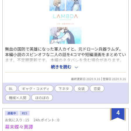
無血の国防で英雄になった軍人カイと、元ドローン兵器ラムダ。
本編小説のスピンオフな二人の話を4コマや短編漫画をまとめてい
ます。不定期更新です。 本編のネタバレを含む場合があります。
本編小説は大田さんのページで掲載されています。 ラムダの好意
続きを読む
はラムダの意志なのか。 是非合わせてご覧ください。↓↓↓
◆LΛMBDΛ::ドローン兵器は英雄をメス堕ちさせる野望を抱く
最終更新日 2020.9.16
登録日 2020.9.16
https://www.alphapolis.co.jp/novel/288656547/380370792
※※元小説はR18を含む作品のためご注意ください※※
BL
ギャグ・コメディ
下ネタ
女装
恋愛
機械×人間
ほのぼの
4
連載中
R15
お気に入り : 15
24h.ポイント : 0
幕末蝶々異譚