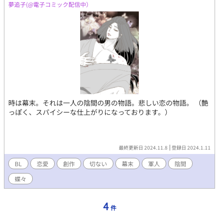
夢追子(@電子コミック配信中）
時は幕末。それは一人の陰間の男の物語。悲しい恋の物語。 （艶
っぽく、スパイシーな仕上がりになっております。）
最終更新日 2024.11.8
登録日 2024.1.11
BL
恋愛
創作
切ない
幕末
軍人
陰間
蝶々
4
件