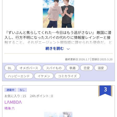
『ずいぶんと焦らしてくれた…今日はもう逃がさない』 敵国に潜
入し、行方不明になったスパイの代わりに情報屋レインボーと接
触すること。 それがエージェント親指姫に課せられた使命だ。 と
ころがエリート軍人アルファ（攻）にロックオンされて、あっと
続きを読む
いう間に――!! 紳士の仮面を被った軍人（攻）と謎の秘密を隠し
持つ童顔青年（受）の溺愛ラブストーリー♡ 小説「オメガスパイ
最終更新日 2026.1.7
登録日 2025.3.20
は敵国のエリートアルファに溺愛される（壱度木里乃さん作）」
のコミカライズです。
BL
オメガバース
スパイもの
執着
恋愛
溺愛
ハッピーエンド
イケメン
コミカライズ
3
連載中
なし
お気に入り : 15
24h.ポイント : 0
LΛMBDΛ
晴海 六