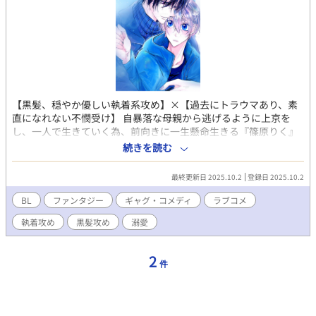
【黒髪、穏やか優しい執着系攻め】×【過去にトラウマあり、素
直になれない不憫受け】 自暴落な母親から逃げるように上京を
し、一人で生きていく為、前向きに一生懸命生きる『篠原りく』
そんな彼が雪降る中、『神城由希』と名乗る不思議な男と出会
続きを読む
う。 内容はR18 今後、無理矢理、ネグレクト表現あります。 更新
はX・＠Amatuka153（あまつかのえび）のアカウントでお知ら
最終更新日 2025.10.2
登録日 2025.10.2
せ、進捗呟いています。
BL
ファンタジー
ギャグ・コメディ
ラブコメ
執着攻め
黒髪攻め
溺愛
2
件