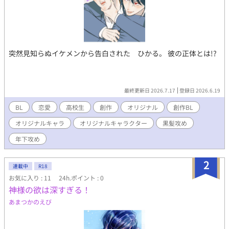
突然見知らぬイケメンから告白された ひかる。 彼の正体とは!?
最終更新日 2026.7.17
登録日 2026.6.19
BL
恋愛
高校生
創作
オリジナル
創作BL
オリジナルキャラ
オリジナルキャラクター
黒髪攻め
年下攻め
2
連載中
R18
お気に入り : 11
24h.ポイント : 0
神様の欲は深すぎる！
あまつかのえび