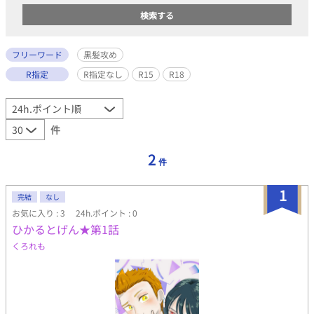
フリーワード
黒髪攻め
R指定
R指定なし
R15
R18
件
2
件
1
完結
なし
お気に入り : 3
24h.ポイント : 0
ひかるとげん★第1話
くろれも