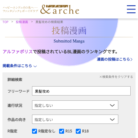
TOP
投稿漫画
黒髪攻めの検索結果
Submitted Manga
アルファポリス
で投稿されているBL漫画のランキングです。
漫画の投稿はこちら
掲載条件はこちら
×検索条件をクリアする
詳細検索
フリーワード
進行状況
作品の向き
R指定
R指定なし
R15
R18