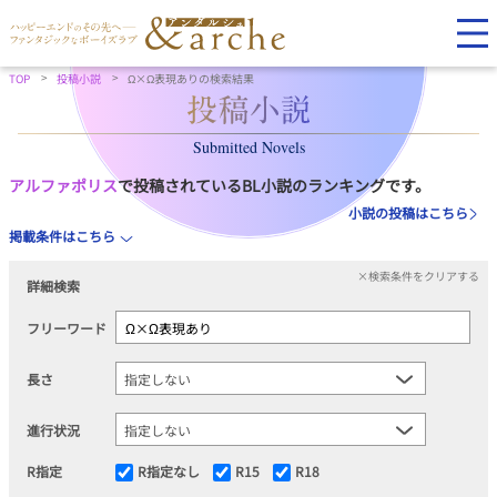
TOP
投稿小説
Ω×Ω表現ありの検索結果
Submitted Novels
アルファポリス
で投稿されているBL小説のランキングです。
小説の投稿はこちら
掲載条件はこちら
×検索条件をクリアする
詳細検索
フリーワード
長さ
進行状況
R指定
R指定なし
R15
R18