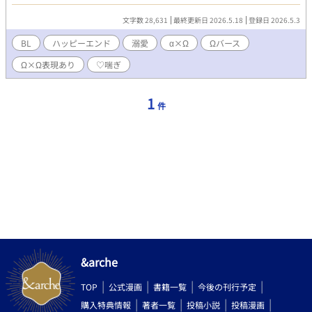
れた。傷ついた心を癒やされたレイモンドは、村の騎士となって
子供達の面倒を見ていたが、ある夜、幼い子どもが新たに家族に
文字数 28,631
最終更新日 2026.5.18
登録日 2026.5.3
加わった。 新たな家族と共に新たな平穏が村に訪れるかに思われ
たが、冬の寒い夜に村は侵略者によって襲撃を受ける。 立ち向か
BL
ハッピーエンド
溺愛
α×Ω
Ωバース
うレイモンドだったが、苦戦を強いられ、ついに捕らえられてし
Ω×Ω表現あり
♡喘ぎ
まう。 しかし、侵略者達は彼を傷つける事を許さず、恐怖に震え
るレイモンドは、その先で『運命』と出会う。 『運命』と出会っ
たレイモンドと子供達は侵略者達によって新たな場所へと導かれ
1
件
ることとなる。 ⚠ムーンライトノベルズにて連載中です。
&arche
TOP
公式漫画
書籍一覧
今後の刊行予定
購入特典情報
著者一覧
投稿小説
投稿漫画