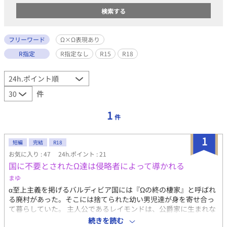
フリーワード
Ω×Ω表現あり
R指定
R指定なし
R15
R18
件
1
件
1
短編
完結
R18
お気に入り : 47
24h.ポイント : 21
国に不要とされたΩ達は侵略者によって導かれる
まゆ
α至上主義を掲げるバルディビア国には『Ωの終の棲家』と呼ばれ
る廃村があった。そこには捨てられた幼い男児達が身を寄せ合っ
て暮らしていた。 主人公であるレイモンドは、公爵家に生まれな
がらΩと分かると父に拒絶され、母の手引によって村に引き渡さ
続きを読む