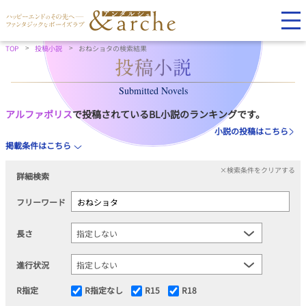
TOP
投稿小説
おねショタの検索結果
Submitted Novels
アルファポリス
で投稿されているBL小説のランキングです。
小説の投稿はこちら
掲載条件はこちら
×検索条件をクリアする
詳細検索
フリーワード
長さ
進行状況
R指定
R指定なし
R15
R18