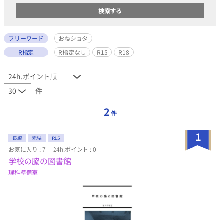
フリーワード
おねショタ
R指定
R指定なし
R15
R18
件
2
件
1
長編
完結
R15
お気に入り : 7
24h.ポイント : 0
学校の脇の図書館
理科準備室