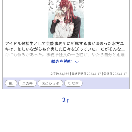
アイドル候補生として芸能事務所に所属する事が決まった水方ユ
キは、忙しいながらも充実した日々を送っていた。 だがそんなユ
キにも悩みがあった。事務所社長の一色紅が、やたら自分と距離
を詰めてくるのである。 相手は雲の上の存在で、仲良くなるなん
続きを読む
て考えられない！ユキは何とか常識的な距離感を保とうと努力す
るものの、ひょんな事から紅の自宅に招かれ雰囲気に飲まれてし
文字数 33,956
最終更新日 2023.1.17
登録日 2023.1.17
まって……。 一色社長ガン攻めの、甘々とろとろおねショタ
（概念）小説です。くれゆきの馴れ初めというか、付き合うに至
BL
年の差
おにショタ
♡喘ぎ
るまでのお話でもあります。 時系列的にはブループリントシンデ
レラの少し後です。
2
件