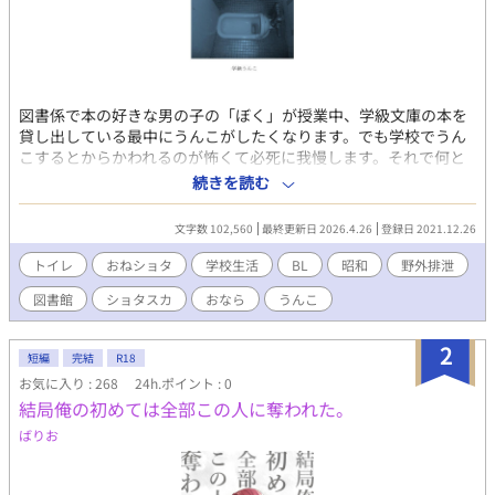
図書係で本の好きな男の子の「ぼく」が授業中、学級文庫の本を
貸し出している最中にうんこがしたくなります。でも学校でうん
こするとからかわれるのが怖くて必死に我慢します。それで何と
か終わりの会までは我慢できましたが、もう家までは我慢できそ
続きを読む
うもありません。そこで思いついたのは学校脇にある市立図書館
でうんこすることでした。でも、学校と違って市立図書館には中
文字数 102,560
最終更新日 2026.4.26
登録日 2021.12.26
高生のおにいさん・おねえさんやおじいさんなどいろいろな人
が・・・・。「けしごむ」さんからいただいたイラスト入り。
トイレ
おねショタ
学校生活
BL
昭和
野外排泄
図書館
ショタスカ
おなら
うんこ
2
短編
完結
R18
お気に入り : 268
24h.ポイント : 0
結局俺の初めては全部この人に奪われた。
ばりお