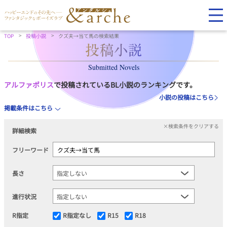
TOP
投稿小説
クズ夫→当て馬の検索結果
Submitted Novels
アルファポリス
で投稿されているBL小説のランキングです。
小説の投稿はこちら
掲載条件はこちら
×検索条件をクリアする
詳細検索
フリーワード
長さ
進行状況
R指定
R指定なし
R15
R18