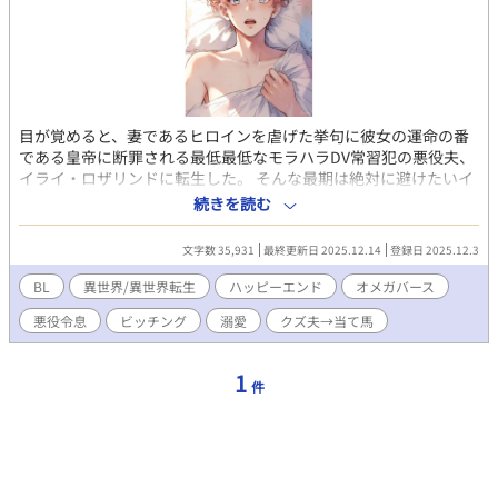
目が覚めると、妻であるヒロインを虐げた挙句に彼女の運命の番
である皇帝に断罪される最低最低なモラハラDV常習犯の悪役夫、
イライ・ロザリンドに転生した。 そんな最期は絶対に避けたいイ
ライはヒーローとヒロインの仲を結ばせつつ、ヒロインと円満に
続きを読む
別れる為に策を練った。 彼の努力は実り、主人公たちは結ばれ、
イライはお役御免となった。 「これでやっと安心して退場でき
文字数 35,931
最終更新日 2025.12.14
登録日 2025.12.3
る」 これまでの自分の努力を労うように酒場で飲んでいたイライ
は、いい薫りを漂わせる男と意気投合し、彼と一夜を共にしてし
BL
異世界/異世界転生
ハッピーエンド
オメガバース
まう。 目が覚めると罪悪感に襲われ、すぐさま宿を去っていく。
悪役令息
ビッチング
溺愛
クズ夫→当て馬
「これじゃあ原作のイライと変わらないじゃん！」 その後体調不
良を訴え、医師に診てもらうととんでもない事を言われたのだっ
た。 「あなた……Ωになっていますよ」 「へ？」 そしてワンナイ
1
件
トをした男がまさかの国の英雄で、まさかまさか求愛し公開プロ
ポーズまでして来て―― オメガバースの世界で運命に導かれる、
強引な俺様α×頑張り屋な元悪役令息の元βのΩのラブストーリ
ー。