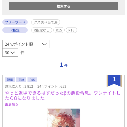
フリーワード
クズ夫→当て馬
R指定
R指定なし
R15
R18
件
1
件
1
短編
完結
R15
お気に入り : 3,812
24h.ポイント : 653
やっと退場できるはずだったβの悪役令息。ワンナイトし
たらΩになりました。
毒島醜女