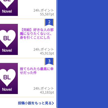
24h.ポイント
55,587pt
2
【完結】好きな人の邪
魔になりたくないと、
身を引くことにした
24h.ポイント
45,913pt
3
捨てられたら最高に幸
せだった件
24h.ポイント
43,183pt
投稿小説をもっと見る