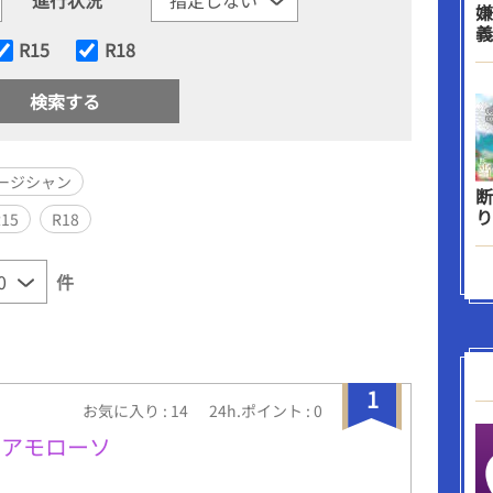
嫌
義
R15
R18
ージシャン
断
り
R15
R18
件
1
お気に入り : 14
24h.ポイント : 0
・アモローソ