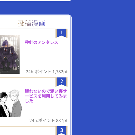
1
秒針のアンタレス
24h.ポイント 1,782pt
2
眠れないので添い寝サ
ービスを利用してみま
した
24h.ポイント 837pt
3