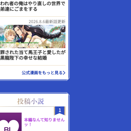
われ者の俺はやり直しの世界で
弟達にごまをする
2026.8.6最新話更新
罪された当て馬王子と愛したが
黒龍陛下の幸せな結婚
公式漫画をもっと見る
1
本編なんて知りません
ッ！