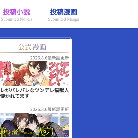
投稿小説
投稿漫画
Submitted Novels
Submitted Manga
2026.8.6最新話更新
レがバレバレなツンデレ猫獣人
懐かれてます
2026.8.6最新話更新