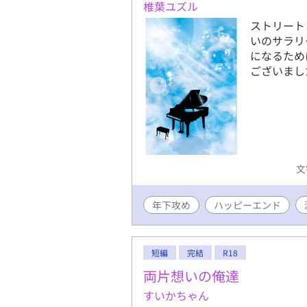
椎葉ユズル
ストリート
いのサラリ
になるため
ございました
文
年下攻め
ハッピーエンド
短編
完結
R18
両片想いの俺達
すいかちゃん