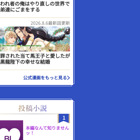
われ者の俺はやり直しの世界で
弟達にごまをする
2026.8.6最新話更新
罪された当て馬王子と愛したが
黒龍陛下の幸せな結婚
公式漫画をもっと見る
1
本編なんて知りません
ッ！