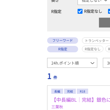
R指定なし
R指定
フリーワード
トランペッター
R指定
R指定なし
1
件
長編
完結
R18
【中長編BL┊︎完結】銀
三葉秋