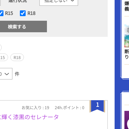
嫌
義
R15
R18
断
り
R15
R18
件
1
お気に入り : 19
24h.ポイント : 0
色に輝く漆黒のセレナータ