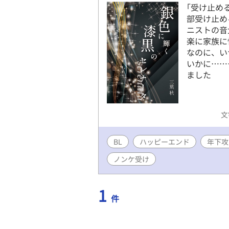
｢受け止め
部受け止め
ニストの音
楽に家族に
なのに、い
いかに……ー
ました
文
BL
ハッピーエンド
年下攻
ノンケ受け
1
件