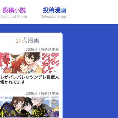
投稿小説
投稿漫画
Submitted Novels
Submitted Manga
2026.8.6最新話更新
レがバレバレなツンデレ猫獣人
懐かれてます
2026.8.6最新話更新