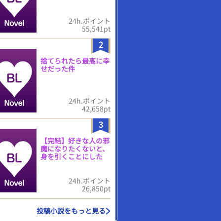
24h.ポイント
55,541pt
2
捨てられたら最高に幸
せだった件
24h.ポイント
42,658pt
3
【完結】好きな人の邪
魔になりたくないと、
身を引くことにした
24h.ポイント
26,850pt
投稿小説をもっと見る