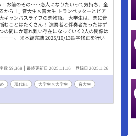
る！お前のその……恋人になりたいって気持ち、全
るから！｣ 音大生×音大生 トランペッターとピア
大キャンパスライフの恋物語。 大学生は、恋に音
悩むことはたくさん！ 演奏者と伴奏者だったはず
つの間にか離れ難い存在になっていく2人の関係は
ーー。 ※本編完結 2025/10/13誤字修正を行い
字数 59,368
最終更新日 2025.11.16
登録日 2025.1.26
め
現代BL
大学生×大学生
音大生