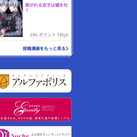
焦がれる双子は嘘を吐
く
24h.ポイント 746pt
投稿漫画をもっと見る