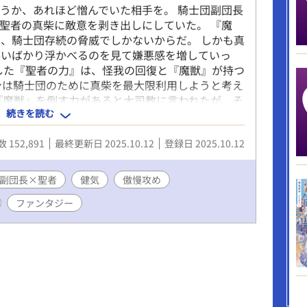
うか、あれほど憎んでいた相手を。 騎士団副団長
聖者の真柴に敵意を剥き出しにしていた。 『魔
、騎士団存続の脅威でしかないからだ。 しかも真
笑いばかり浮かべるのを見て嫌悪感を増していっ
した『聖者の力』は、怪我の回復と『魔獣』が持つ
ンは騎士団のために真柴を最大限利用しようと考え
『魔獣』を倒す力があると大司教に言われたが、そ
続きを読む
い。 またかつてのように失敗しては人々から罵声
に大勢いるサラリーマンの一人でしかなかった真柴
 152,891
最終更新日 2025.10.12
登録日 2025.10.12
るはずもないのに、期待が一身に寄せられ戸惑うし
伐に身体は重くなり、記憶が曖昧になるくらい眠く
く。 どんなに食べても身体は痩せ細りと、ままな
副団長×聖者
健気
傲慢攻め
の力を使っているのを知らないまま、真柴は衰弱し
ファンタジー
ェンは知るのだ、聖者の力は命と引き換えに出され
自分がどれほどひどいことを真柴にしたかを思い知
ち蔑んだ真柴に、今まで誰にも感じたことのない感
団を誰よりも大事にしていた副団長は、ある決意を
長×召喚された聖者の不器用な恋の話です。