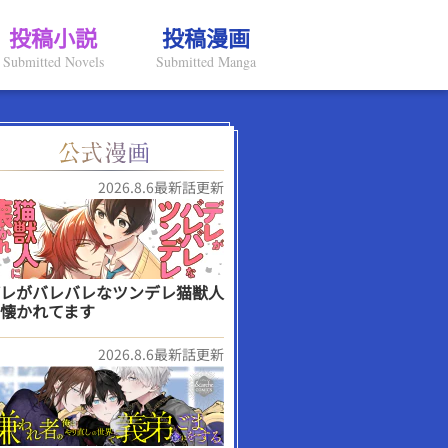
投稿小説
投稿漫画
Submitted Novels
Submitted Manga
2026.8.6最新話更新
レがバレバレなツンデレ猫獣人
懐かれてます
2026.8.6最新話更新