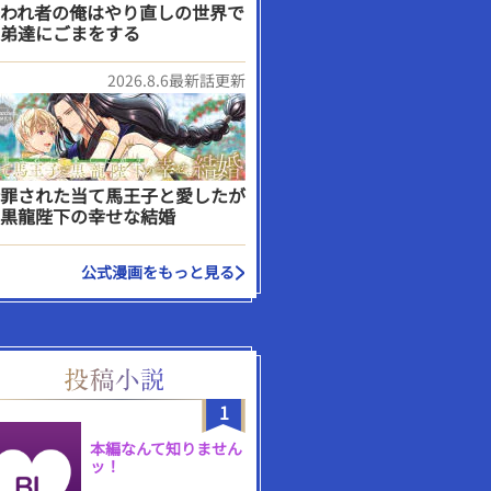
われ者の俺はやり直しの世界で
弟達にごまをする
2026.8.6最新話更新
罪された当て馬王子と愛したが
黒龍陛下の幸せな結婚
公式漫画をもっと見る
1
本編なんて知りません
ッ！