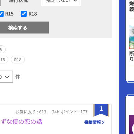
嫌
義
R15
R18
め
断
り
R15
R18
件
1
お気に入り : 613
24h.ポイント : 177
たずな僕の恋の話
書籍情報