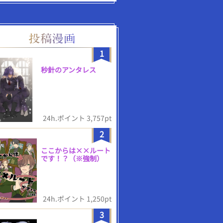
1
秒針のアンタレス
24h.ポイント 3,757pt
2
ここからは××ルート
です！？（※強制）
24h.ポイント 1,250pt
3