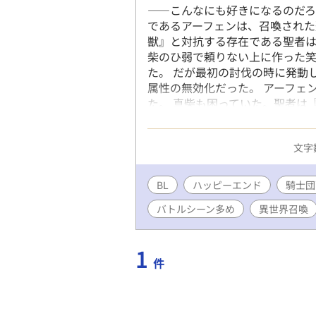
――こんなにも好きになるのだろ
であるアーフェンは、召喚された
獣』と対抗する存在である聖者は
柴のひ弱で頼りない上に作った
た。 だが最初の討伐の時に発動
属性の無効化だった。 アーフェ
た。 真柴も困っていた。聖者は
んな力なんて自分にあると思えな
を浴びるのではないかと。 日本
文字数
に、恐ろしい魔獣を倒す力があ
かなかった。 しかも度重なる討
なっては起き上がれなくなってい
BL
ハッピーエンド
騎士団
らない状況となる。 自分が聖者
バトルシーン多め
異世界召喚
ようとしていた。 その頃アーフ
るのだと。 そうなって初めて、
らされた。 同時にあれほど苛立
1
情を抱いていることにも。 騎士
件
するのだった……。 騎士団副団