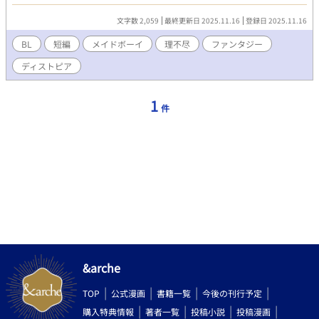
イを侍らせている。特殊性癖の持ち主。
文字数 2,059
最終更新日 2025.11.16
登録日 2025.11.16
BL
短編
メイドボーイ
理不尽
ファンタジー
ディストピア
1
件
&arche
TOP
公式漫画
書籍一覧
今後の刊行予定
購入特典情報
著者一覧
投稿小説
投稿漫画