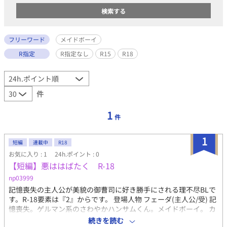
フリーワード
メイドボーイ
R指定
R指定なし
R15
R18
件
1
件
1
短編
連載中
R18
お気に入り : 1
24h.ポイント : 0
【短編】悪ははばたく R-18
np03999
記憶喪失の主人公が美貌の御曹司に好き勝手にされる理不尽BLで
す。R-18要素は『2』からです。 登場人物 フェーダ(主人公/受) 記
憶喪失。ゲルマン系のさわやかハンサムくん。メイドボーイ。 カ
ーリー(攻) 資産家の御曹司。女人禁制の大きな屋敷でメイドボー
続きを読む