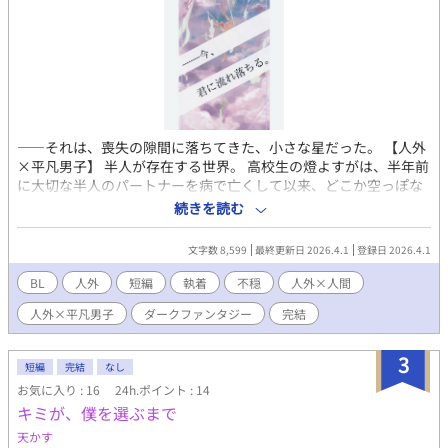
――それは、喪失の隙間に落ちてきた、小さな星だった。 【人外
×平凡男子】 半人が存在する世界。 高校生の燈よすがは、半年前
に大切な半人のパートナーを病で亡くして以来、どこか空っぽな
日々を過ごしていた。 『ボクの名前はメネ。流れ星のメネだ
続きを読む
よ。』 そう名乗った不思議な存在は、願いを叶えることでいつか
本物の星になり、空へ帰るのだという。 友達のように寄り添い、
文字数 8,599
最終更新日 2026.4.1
登録日 2026.4.1
孤独な日々を照らしてくれるメネを、よすがは何よりも大切にす
るようになっていった。 けれどその頃から、よすがの周囲では少
BL
人外
短編
執着
不穏
人外×人間
しずつ不幸が加速していく。 なくなる物、離れていく人々、増え
人外×平凡男子
ダークファンタジー
完結
ていく怪我と違和感。 そしてある日、目の前でメネは無惨に砕か
れた。 絶望の中で零れ落ちた、たった一つの願い。 それを聞き届
けたのは、“ただの星”ではなく――。 これは、友達になった小さ
3
短編
完結
なし
な流れ星に、すべてを奪われる話。 ※本作は半人シリーズの世界
お気に入り : 16
24h.ポイント : 14
観を共有した短編ですが、 主人公・登場人物ともに別の完全独立
キミが、僕を選ぶまで
作品です。 この作品単体で読めます。 シリーズを読んでくださっ
ている方も、 初めましての方も、お気軽にどうぞ。
天かす