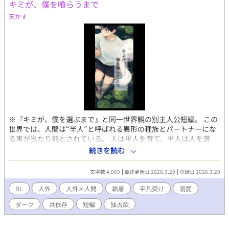
キミが、僕を喰らうまで
して、やがてその白い獣に平凡男子な夜が、溺愛執着されるまで
の二人の出会いの話。
天かす
※『キミが、僕を選ぶまで』と同一世界観の別主人公短編。 この
世界では、人間は“半人”と呼ばれる異形の種族とパートナーにな
る事が当たり前とされている。 人は半人を育て、半人は人を選
び、そうして互いに生きていく世界。 人と話すのが苦手で、目を
続きを読む
合わせることすら怖い高校生・小鳥雅。 そんな彼のパートナー
は、山奥の池に棲む白蛇の半人・サエル。 美しく、可愛らしく、
文字数 4,069
最終更新日 2026.3.29
登録日 2026.3.29
そして恐ろしいほど執着深いその存在は、雅のことだけを見つ
め、雅のためだけに牙を隠している。 八年前に結ばれた契約。 十
BL
人外
人外×人間
執着
平凡受け
溺愛
八歳までの猶予。 その先に待つのは、救いか、それとも――。 こ
ダーク
共依存
短編
独占欲
れは、 白蛇の半人に愛され囚われていく平凡男子と、その子に執
着している白蛇の少し歪で甘い短編BL。 ※世界観の詳細は前作
『キミが、僕を選ぶまで』 にて描かれています。 本作単体でも読