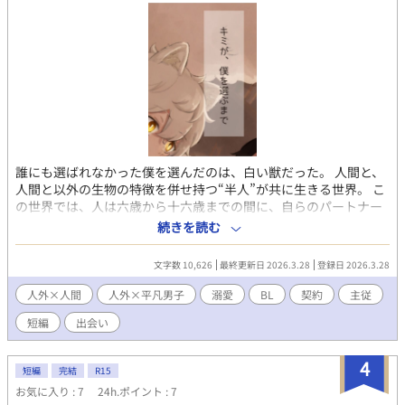
誰にも選ばれなかった僕を選んだのは、白い獣だった。 人間と、
人間と以外の生物の特徴を併せ持つ“半人”が共に生きる世界。 こ
の世界では、人は六歳から十六歳までの間に、自らのパートナー
となる半人の幼体を選び、育てる義務を負っている。 けれど深
続きを読む
森 夜（フカモリ ヨル）は、十五歳になった今も、パートナー
がいなかった。 周囲に置いていかれ、価値がないような痛みを抱
文字数 10,626
最終更新日 2026.3.28
登録日 2026.3.28
えながらも、彼が半人を求め続けるのには理由がある。 ある日突
然姿を消した幼馴染――薮颯太。 「彼は半人と共に消えたらし
人外×人間
人外×平凡男子
溺愛
BL
契約
主従
い」 その噂をきっかけに、夜は半人保護機関へ入るため、自分の
短編
出会い
パートナーを探し続けていた。 そんなある雨の日。 保護施設の奥
で夜が出会ったのは、傷だらけで倒れた白い獣。 その出会いはや
がて、選ぶはずだった少年と、選ばれることを望んでいた半人、
4
短編
完結
R15
二人の運命を大きく変えていく――。 これは、ずっと誰にも選ば
お気に入り : 7
24h.ポイント : 7
れなかった少年が、たった一人の半人に選ばれるまでの物語。 そ