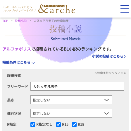
TOP
投稿小説
人外×平凡男子の検索結果
Submitted Novels
アルファポリス
で投稿されているBL小説のランキングです。
小説の投稿はこちら
掲載条件はこちら
×検索条件をクリアする
詳細検索
フリーワード
長さ
進行状況
R指定
R指定なし
R15
R18