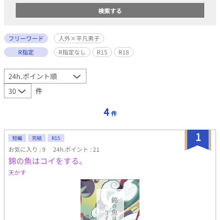
フリーワード
人外×平凡男子
R指定
R指定なし
R15
R18
件
4
件
1
短編
完結
R15
お気に入り : 9
24h.ポイント : 21
錦の魚はコイをする。
天かす