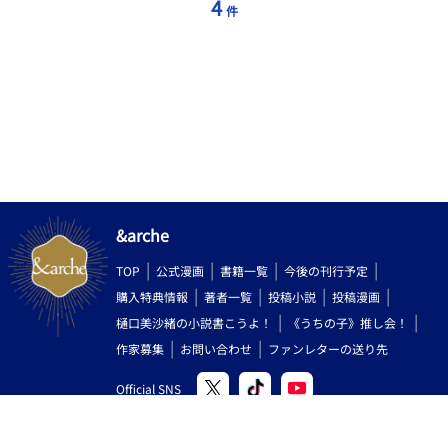
4
件
めますが、あわせて読むとより世界観を楽しめます。 人外×平凡
男子／執着／共依存／ややダーク寄りBL短編
&arche
TOP
公式漫画
書籍一覧
今後の刊行予定
購入特典情報
著者一覧
投稿小説
投稿漫画
樋口美沙緒の小説書こうよ！
《うちの子》推し会！
作家募集
お問い合わせ
ファンレターの送り先
Official SNS