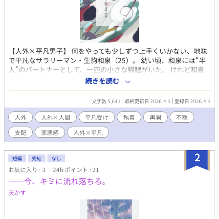
【人外×平凡男子】 何をやっても少しずつ上手くいかない、地味
で平凡なサラリーマン・生駒和泉（25）。 幼い頃、和泉には“半
人”のパートナーとして、一匹の小さな錦鯉がいた。 けれど和泉
は、「自分なんかが育てれば不幸にする」と怯え、 その子を誰に
続きを読む
も言わず川へ捨ててしまう。 ――そして大人になったある日。 和
泉の前に現れたのは、 危うい雰囲気を纏った、美しく不穏な一人
文字数 5,641
最終更新日 2026.4.3
登録日 2026.4.3
の男だった。 「久しぶりやなぁ、和泉。やっと見つけた。」 それ
は、あの日捨てたはずの魚。 龍となって、和泉に会いに帰ってき
人外
人外×人間
平凡受け
執着
再開
不穏
た“錦”だった。 優しく、甘く、穏やかに。 けれど確実に逃げ道を
支配
罪悪感
人外×平凡
塞いでくる彼に、 和泉は罪悪感ごと絡め取られていく。 これは、
捨てたはずの過去に、優しく飼い直される話。 ※R15 2話にて、
接触を伴う不穏・執着表現を含みます。 ▼同世界線シリーズ 本作
2
短編
完結
なし
は、 • 『キミが、僕を選ぶまで』 • 『キミが、僕を喰らうまで』 •
お気に入り : 3
24h.ポイント : 21
『――今、君に流れ落ちる』 と同じ**“半人シリーズ”世界線**の
——今、キミに流れ落ちる。
お話です。 本作単体でも読めますが、 人外×平凡男子／執着・不
穏・少し歪んだ関係性がお好きな方は、 他作品もあわせて楽しん
天かす
でいただけると嬉しいです。