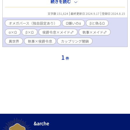
意する。 職探しをしていたエディは、β男性対象で募集している
続きを読む
メイドの求人を見つけた。 エディはβと偽り、侯爵家のメイドに
なったのだが、お仕えする侯爵令息が極度のΩ嫌いだった――!!
文字数 151,624
最終更新日 2024.9.17
登録日 2024.8.15
※※※※ ご注意ください。 以下のカップリングで苦手なものがあ
る方は引き返してください。 ※※※※ 攻め主人公（α）×主人公
オメガバース（独自設定あり）
Ω嫌いのα
βと偽るΩ
（Ω） 執事（β）×主人公（Ω） 執事（β）×攻め主人公（α） 攻
α×Ω
β×Ω
侯爵令息×メイド♂
執事×メイド♂
め主人公（α）×主人公（Ω）＋執事（β）（愛撫のみ） モブおじ
（二人）×攻め主人公（α）
異世界
執事×侯爵令息
カップリング闇鍋
1
件
&arche