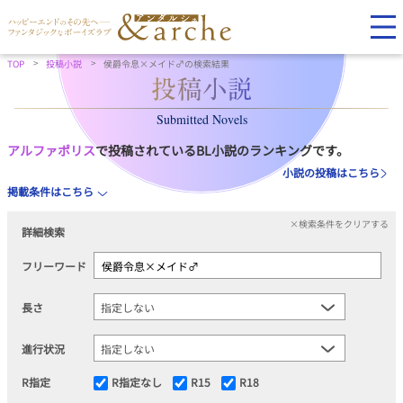
TOP
投稿小説
侯爵令息×メイド♂の検索結果
Submitted Novels
アルファポリス
で投稿されているBL小説のランキングです。
小説の投稿はこちら
掲載条件はこちら
×検索条件をクリアする
詳細検索
フリーワード
長さ
進行状況
R指定
R指定なし
R15
R18