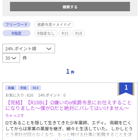
フリーワード
侯爵令息×メイド♂
R指定
R指定なし
R15
R18
件
1
件
1
長編
完結
R18
お気に入り : 620
24h.ポイント : 0
【完結】【R18BL】Ω嫌いのα侯爵令息にお仕えすること
になりました～僕がΩだと絶対にバレてはいけません～
ちゃっぷす
Ωであることを隠して生きてきた少年薬師、エディ。 両親を亡く
してからは家業の薬屋を継ぎ、細々と生活していた。 しかしとう
とう家計が回らなくなり、もっと稼げる仕事に転職することを決