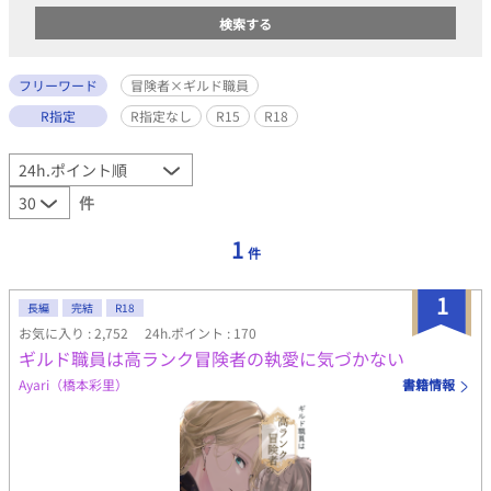
フリーワード
冒険者×ギルド職員
R指定
R指定なし
R15
R18
件
1
件
1
長編
完結
R18
お気に入り : 2,752
24h.ポイント : 170
ギルド職員は高ランク冒険者の執愛に気づかない
Ayari（橋本彩里）
書籍情報