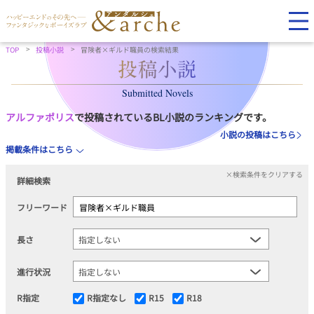
TOP
投稿小説
冒険者×ギルド職員の検索結果
Submitted Novels
アルファポリス
で投稿されているBL小説のランキングです。
小説の投稿はこちら
掲載条件はこちら
×検索条件をクリアする
詳細検索
フリーワード
長さ
進行状況
R指定
R指定なし
R15
R18