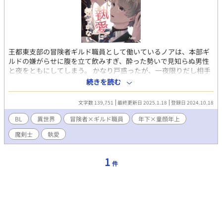
王都東支部の冒険者ギルド職員として働いているノアは、本部ギ
ルドの嫌がらせに腹を立て飲みすぎ、酔った勢いで見知らぬ男性
と夜をともにしてしまう。 かなり戸惑ったが、一夜限りだし相手
もそう望んでいるだろうと挨拶もせずその場を後にした。 後日、
続きを読む
一夜の相手が有名な高ランク冒険者パーティの一人、美貌の魔剣
士ブラムウェルだと知る。 群れることを嫌い他者を寄せ付けない
文字数 139,751
最終更新日 2025.1.18
登録日 2024.10.18
と噂されるブラムウェルだがノアには態度が違って…… 冷淡冒険
者（ノア限定で世話焼き甘えた）とマイペースギルド職員、周囲
BL
異世界
冒険者×ギルド職員
年下×童顔年上
の思惑や過去が交差する。 表紙は友人絵師kouma.作です♪
魔剣士
執愛
1
件