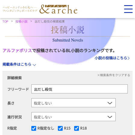
TOP
投稿小説
出だし殺伐の検索結果
Submitted Novels
アルファポリス
で投稿されているBL小説のランキングです。
小説の投稿はこちら
掲載条件はこちら
×検索条件をクリアする
詳細検索
フリーワード
長さ
進行状況
R指定
R指定なし
R15
R18