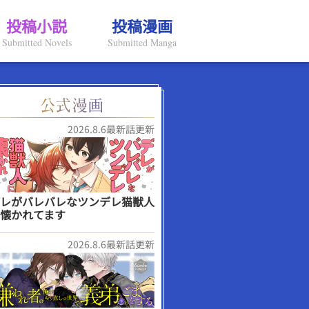
投稿小説
投稿漫画
Submitted Novels
Submitted Manga
2026.8.6最新話更新
レがバレバレなツンデレ猫獣人
懐かれてます
2026.8.6最新話更新