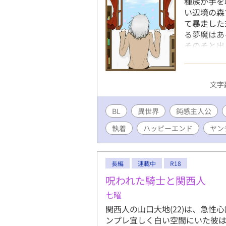
種族が手を
い辺境の森
て暴走した
る夢魔はあ
そのそと出
ち、気づけ
手前になる
ま拐われも
文字数
と懇願され
魔、夢魔を
BL
異世界
鈍感主人公
うなちょっ
執着
ハッピーエンド
ヤン
長編
連載中
R18
呪われた騎士と関西人
七曜
関西人の山口大地(22)は、急
ンプレ宜しく白い空間にいた彼