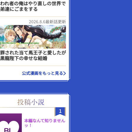
われ者の俺はやり直しの世界で
弟達にごまをする
2026.8.6最新話更新
罪された当て馬王子と愛したが
黒龍陛下の幸せな結婚
公式漫画をもっと見る
1
本編なんて知りません
ッ！