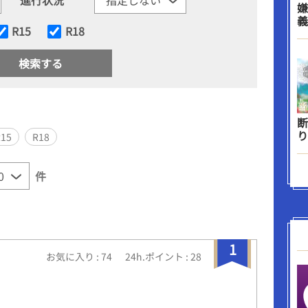
嫌
義
R15
R18
断
り
R15
R18
件
1
お気に入り : 74
24h.ポイント : 28