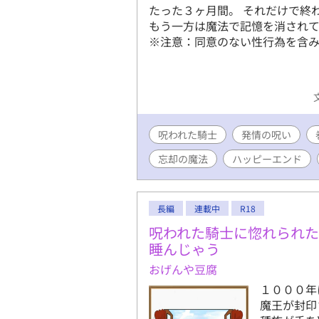
たった３ヶ月間。 それだけで終
もう一方は魔法で記憶を消されて
※注意：同意のない性行為を含み
呪われた騎士
発情の呪い
忘却の魔法
ハッピーエンド
長編
連載中
R18
呪われた騎士に惚れられ
睡んじゃう
おげんや豆腐
１０００年
魔王が封印