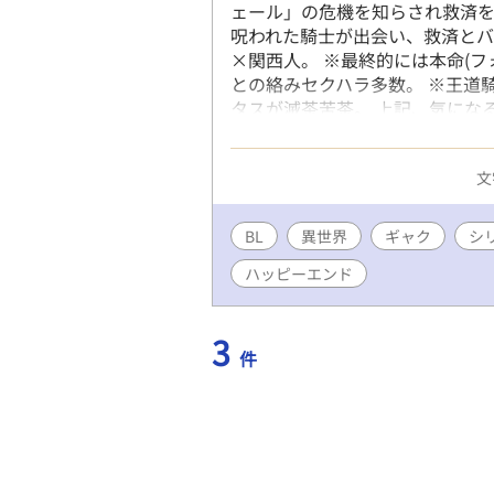
ェール」の危機を知らされ救済
呪われた騎士が出会い、救済とバ
×関西人。 ※最終的には本命(フ
との絡みセクハラ多数。 ※王道
タスが滅茶苦茶。 上記、気にな
字等、改善できる部分は随時修正
ライトノベルズにも投稿していま
文
BL
異世界
ギャク
シ
ハッピーエンド
3
件