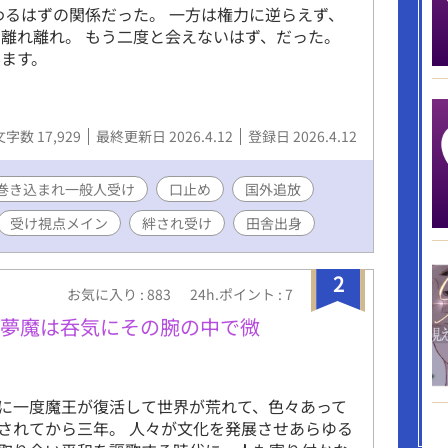
わるはずの関係だった。 一方は権力に逆らえず、
離れ離れ。 もう二度と会えないはず、だった。
ます。
文字数 17,929
最終更新日 2026.4.12
登録日 2026.4.12
巻き込まれ一般人受け
口止め
国外追放
受け視点メイン
絆され受け
田舎出身
2
お気に入り : 883
24h.ポイント : 7
た夢魔は呑気にその腕の中で微
に一度魔王が復活して世界が荒れて、色々あって
されてから三年。 人々が文化を発展させあらゆる