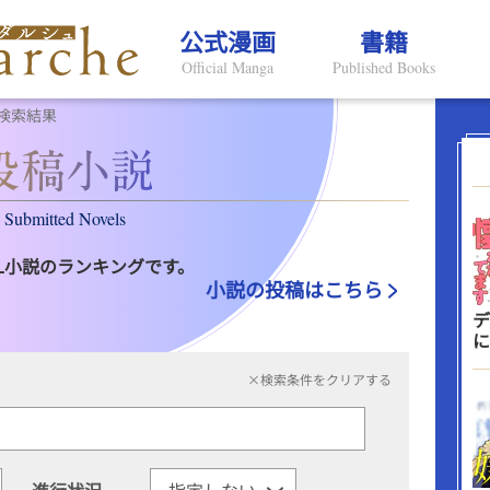
公式漫画
書籍
Official Manga
Published Books
検索結果
Submitted Novels
L小説のランキングです。
小説の投稿はこちら
デ
に
×検索条件をクリアする
進行状況