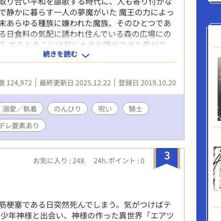
取り合い平和を謳歌する時代に、人も寄り付かな
で静かに暮らす一人の夢魔がいた 魔王の力によっ
末あらゆる種族に嫌われた魔族、そのひとつであ
る日食料の気配に誘われ住んでいる森の広場にの
る するとそこには目に大きな隈のできた男が立
続きを読む
ば夢魔はその男に手を伸ばす。 一度は半殺し一歩
も後に何故か気に入られてしまった夢魔はそのま
てなされ甘やかされ、心地よい中一緒にいてくれ
 124,972
最終更新日 2025.12.22
登録日 2019.10.20
て共に過ごすことになり…… 面倒ごとが嫌いな夢
離したくない男、何かすれ違っている気がするよ
とだけシリアスな物語のはじまり
溺愛／執着
のんびり
呪い
騎士
デレ要素あり
3
お気に入り : 248
24h.ポイント : 0
性心筋梗塞である日突然死んでしまう。気がつけばテ
は少年神様と出会い、神様の作った異世界「エアツ