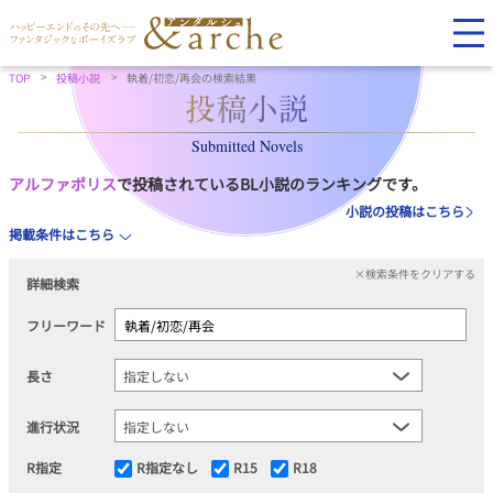
TOP
投稿小説
執着/初恋/再会の検索結果
Submitted Novels
アルファポリス
で投稿されているBL小説のランキングです。
小説の投稿はこちら
掲載条件はこちら
×検索条件をクリアする
詳細検索
フリーワード
長さ
進行状況
R指定
R指定なし
R15
R18