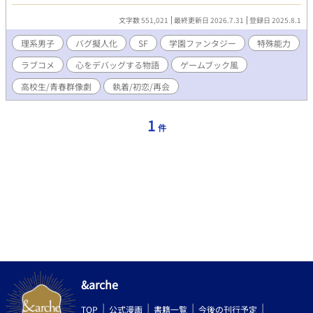
のは、システムが支配する異常な島と、物理法則を無視する「バ
グスキル」を持つ生徒たち。 そこでルイは、宿敵であり初恋の相
文字数 551,021
最終更新日 2026.7.31
登録日 2025.8.1
手、御条理央と3年ぶりに再会する。 かつては「Team L.R.」とし
て完璧な補完関係にあった二人。 しかし再会した理央は、バグス
理系男子
バグ擬人化
SF
学園ファンタジー
特殊能力
キル「Logic」の発現により、あらゆる感情を「排除すべきエラ
ラブコメ
心をデバッグする物語
ゲームブック風
ー」として処理する冷徹な秀才に変貌していた。 ルイは「SE（シ
ステムエンジニア）」として、暴走する生徒たちの心をデバッグ
高校生/青春群像劇
執着/初恋/再会
する過酷な任務を背負わされる。 神出鬼没のバグを持つ同居人・
悠斗や、過激な理想を掲げる生徒会との衝突。 過去の裏切りと、
今も消えない恋心。 「これは恋なのか、それとも未定義のクラッ
1
件
シュか」 壊れた世界で、不器用なエンジニアたちが「本当の心」
を実装するまでの物語。
&arche
TOP
公式漫画
書籍一覧
今後の刊行予定