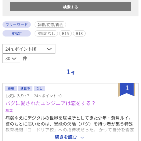
フリーワード
執着/初恋/再会
R指定
R指定なし
R15
R18
件
1
件
1
長編
連載中
なし
お気に入り : 7
24h.ポイント : 0
バグに愛されたエンジニアは恋をする？
葛葉
病弱ゆえにデジタルの世界を居場所としてきた少年・蒼月ルイ。
彼のもとに届いたのは、異能の欠陥（バグ）を持つ者が集う特殊
教育機関「コードリア校」への招待状だった。 かつて自分を否定
して去った「あいつ」を見返すために入学したルイを待っていた
続きを読む