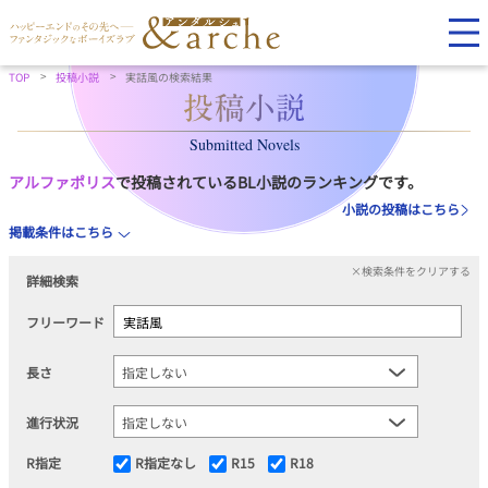
TOP
投稿小説
実話風の検索結果
Submitted Novels
アルファポリス
で投稿されているBL小説のランキングです。
小説の投稿はこちら
掲載条件はこちら
×検索条件をクリアする
詳細検索
フリーワード
長さ
進行状況
R指定
R指定なし
R15
R18