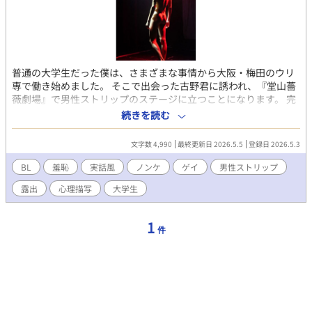
普通の大学生だった僕は、さまざまな事情から大阪・梅田のウリ
専で働き始めました。 そこで出会った古野君に誘われ、『堂山薔
薇劇場』で男性ストリップのステージに立つことになります。 完
全に裸で、数十人の視線に晒されながらの20分間。逃げられない
続きを読む
羞恥、現実感の喪失、自己嫌悪、そして不思議な解放感——。 人
生の経験則が全く通用しない未知の領域。頭の中の引き出しにな
文字数 4,990
最終更新日 2026.5.5
登録日 2026.5.3
い状況に放り込まれた、ノンケの青年のリアルな心理描写です。
実体験を基にした羞恥の物語。 全5話です。 ごゆっくりお読みい
BL
羞恥
実話風
ノンケ
ゲイ
男性ストリップ
ただければ幸いです。
露出
心理描写
大学生
1
件