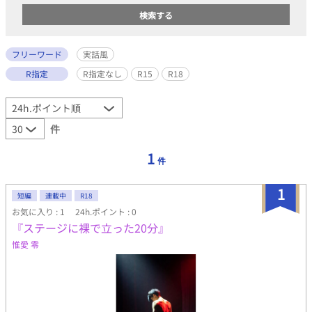
フリーワード
実話風
R指定
R指定なし
R15
R18
件
1
件
1
短編
連載中
R18
お気に入り : 1
24h.ポイント : 0
『ステージに裸で立った20分』
惟愛 零