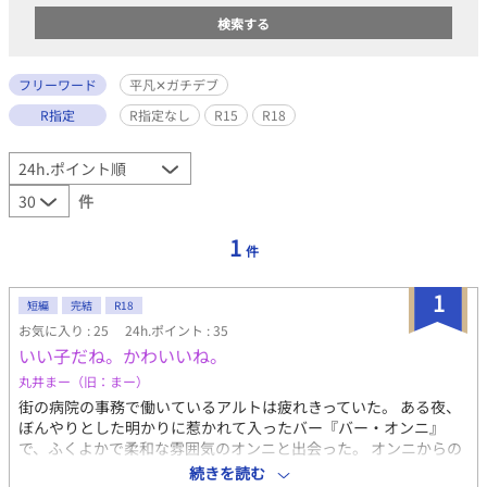
フリーワード
平凡✕ガチデブ
R指定
R指定なし
R15
R18
件
1
件
1
短編
完結
R18
お気に入り : 25
24h.ポイント : 35
いい子だね。かわいいね。
丸井まー（旧：まー）
街の病院の事務で働いているアルトは疲れきっていた。 ある夜、
ぼんやりとした明かりに惹かれて入ったバー『バー・オンニ』
で、ふくよかで柔和な雰囲気のオンニと出会った。 オンニからの
提案で、アルトはオンニのヒモになることにした。 疲れた平凡ヒ
続きを読む