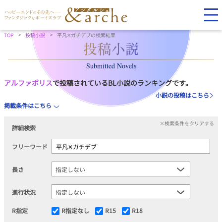
TOP
投稿小説
平凡✕ガチデブの検索結果
Submitted Novels
アルファポリス
で投稿されているBL小説のランキングです。
小説の投稿はこちら
掲載条件はこちら
×検索条件をクリアする
詳細検索
フリーワード
長さ
進行状況
R指定
R指定なし
R15
R18