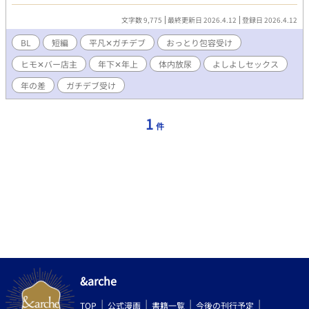
モ✕癒やし系ガチデブおっさん。 ※よしよしセックス&体内放尿
あります！ ※ムーンライトノベルズさんでも公開しております。
文字数 9,775
最終更新日 2026.4.12
登録日 2026.4.12
BL
短編
平凡✕ガチデブ
おっとり包容受け
ヒモ✕バー店主
年下✕年上
体内放尿
よしよしセックス
年の差
ガチデブ受け
1
件
&arche
TOP
公式漫画
書籍一覧
今後の刊行予定