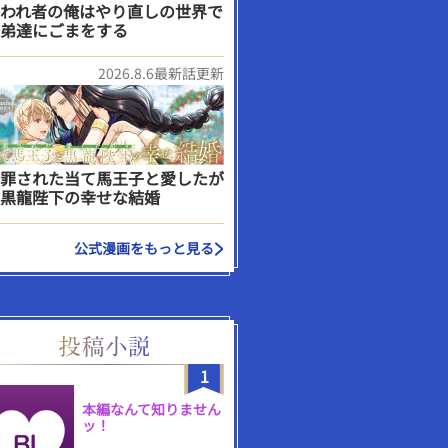
われ者の俺はやり直しの世界で
弟達にごまをする
2026.8.6最新話更新
罪された当て馬王子と愛したが
黒龍陛下の幸せな結婚
公式漫画をもっと見る
1
本編なんて知りません
ッ！