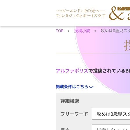
TOP
投稿小説
攻めは0歳児ス
アルファポリス
で投稿されているB
掲載条件はこちら
詳細検索
フリーワード
長さ