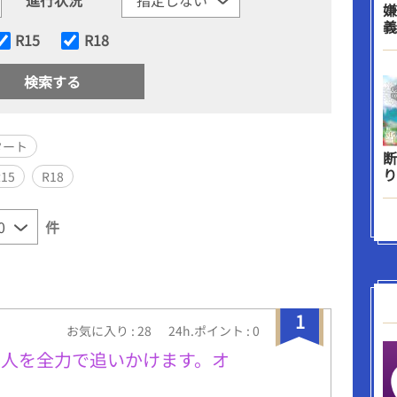
嫌
義
R15
R18
タート
断
り
R15
R18
件
1
お気に入り : 28
24h.ポイント : 0
な人を全力で追いかけます。オ