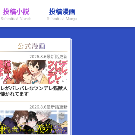
投稿小説
投稿漫画
Submitted Novels
Submitted Manga
2026.8.6最新話更新
レがバレバレなツンデレ猫獣人
懐かれてます
2026.8.6最新話更新