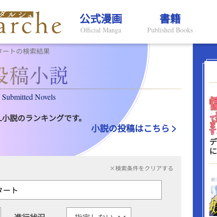
公式漫画
書籍
Official Manga
Published Books
タートの検索結果
Submitted Novels
L小説のランキングです。
小説の投稿はこちら
デ
に
×検索条件をクリアする
進行状況