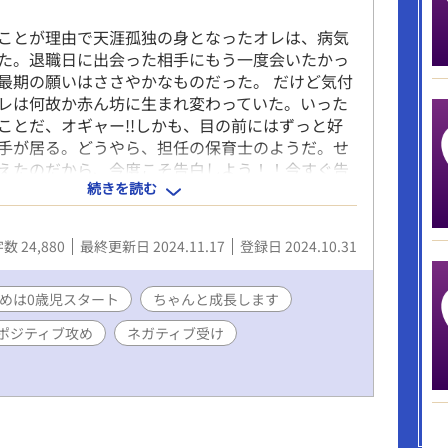
ことが理由で天涯孤独の身となったオレは、病気
た。退職日に出会った相手にもう一度会いたかっ
最期の願いはささやかなものだった。 だけど気付
レは何故か赤ん坊に生まれ変わっていた。いった
ことだ、オギャー!!しかも、目の前にはずっと好
手が居る。どうやら、担任の保育士のようだ。せ
えたのだから、今度こそ告白しよう！！今すぐ告
続きを読む
！そして押し倒そう！！と思っても口から出てく
語と泣き声のみ。そうじゃない、オレは告白がし
バブゥッ！！ 全２１話。 イラストはまめ様に書い
数 24,880
最終更新日 2024.11.17
登録日 2024.10.31
した!!
めは0歳児スタート
ちゃんと成長します
ポジティブ攻め
ネガティブ受け