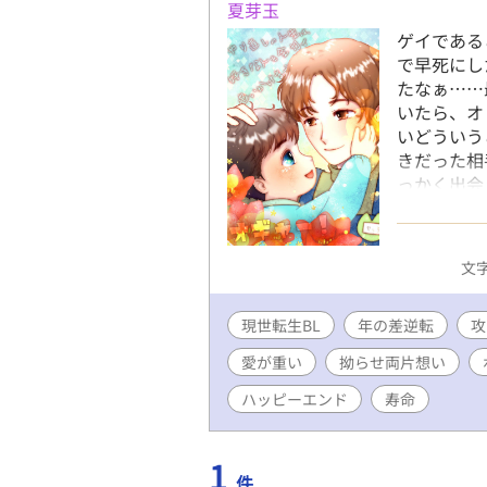
夏芽玉
ゲイである
で早死にし
たなぁ……
いたら、オ
いどういう
きだった相
っかく出会
白しよう！
るのは、喃
たいんだ、
文字
ていただきま
現世転生BL
年の差逆転
攻
愛が重い
拗らせ両片想い
ハッピーエンド
寿命
1
件