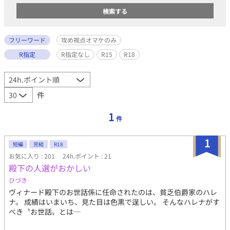
フリーワード
攻め視点オマケのみ
R指定
R指定なし
R15
R18
件
1
件
1
短編
完結
R18
お気に入り : 201
24h.ポイント : 21
殿下の人選がおかしい
ひづき
ヴィナード殿下のお世話係に任命されたのは、貧乏伯爵家のハレ
ナ。 成績はいまいち、見た目は色黒で逞しい。 そんなハレナがす
べき〝お世話〟とは─