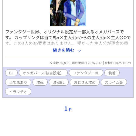
ファンタジー世界、オリジナル設定が一部入るオメガバースで
す。 カップリングは当て馬α×主人公αからの主人公α×主人公Ωで
す。この3人の3p要素はありません。 受だった主人公が運命の番
に出会い、攻になるのを楽しむ特殊設定ですのでご留意の上お楽
続きを読む
しみください。 当て馬α×主人公αは特殊性交があります。 αとΩ
の方は溺愛イチャラブエロになる予定です。 キャラ属性 アリスタ
文字数 56,833
最終更新日 2026.7.18
登録日 2025.10.29
ー(主人公α、受→攻) 黒髪長髪、刺青、無気力、温室育ち メルク
リウス(主人公Ω、受) ピンク髪、薔薇色の瞳、庶民、生意気 ヴィ
BL
オメガバース(独自設定）
ファンタジーBL
執着
クトル(当て馬α) 胡散臭い僕おじ、腹黒、着衣、手袋 最新話まで
当て馬あり
攻転
濃密BL
おじさん攻め
スライム姦
のプレイリスト 当て馬×主人公α ・スライム ・媚薬 ・イラ⚪︎チオ
・ソロプレイ(主人公α) ・スライム触手(尿道責め潮吹きあり) 主人
イラマチオ
公α×主人公Ω 青姦(対面片足あげ立位) 睡眠姦(挿入なし、兜合わ
せ) ヒート姦(攻フェ、正常位) 以下あらすじです。 αのみが魔術を
使うことができる世界。 αであるアリスター・クラレント公爵は
1
件
魔力暴走事故の末に、今代最高と謳われた魔力を封じられた。 魔
封刻印の反動で疼く身体を持て余し、師匠であり魔力を封じた魔
術師でもあるヴィクトルに抱かれたアリスターは、自らをΩのよ
うに慰める術を与えられて孤独で無為な日々を過ごしていた。 だ
が、ある夜のこと。 囲われていた後宮から逃げ出し、公爵邸に迷