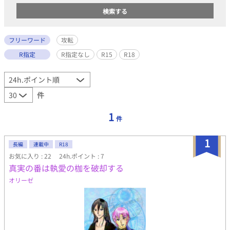
フリーワード
攻転
R指定
R指定なし
R15
R18
件
1
件
1
長編
連載中
R18
お気に入り : 22
24h.ポイント : 7
真実の番は執愛の枷を破却する
オリーゼ