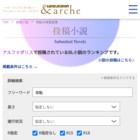
TOP
投稿小説
攻転の検索結果
Submitted Novels
アルファポリス
で投稿されているBL小説のランキングです。
小説の投稿はこちら
掲載条件はこちら
×検索条件をクリアする
詳細検索
フリーワード
長さ
進行状況
R指定
R指定なし
R15
R18