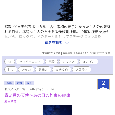
溺愛ドS×天然系ボーカル 古い家柄の養子になった主人公の愛溢
れる日常。病弱な主人公を支える俺様副社長。 心臓に疾患を抱え
ながら、ロックバンドのボーカルとしてステージに立つ夏樹
(23）。彼を溺愛するのは、年上で俺様な副社長・黒崎圭一(38)。
続きを読む
夏樹は養子として古い家柄の黒崎家に迎えられ、音楽と経営、二
つの人生の狭間で揺れていた。それでも黒崎は、束縛と独占欲を
文字数 735,731
最終更新日 2026.8.10
登録日 2026.3.28
隠すことなく、夏樹のすべてを受け止めようとする。ステージを
降りる日が近づくかもしれない中、家族の問題、過去の傷、そし
BL
ハッピーエンド
溺愛
シリアス
ほのぼの
て未来への不安が静かに忍び寄る。繋いだ手を、決して離さない
甘々
切ない
芸能人
束縛攻め
病弱受け
と誓った二人の、溺愛と再生の物語。※本作からでもお読みいた
だけます。前作は「青い月の天使～あの日の約束の旋律」です。
何かと物騒な日々の中、黒崎は同じ敷地内に立つ父の家で夏樹
2
長編
完結
なし
と同居しようと考えている。夏樹の健康面で不安があるためだ。
お気に入り : 39
24h.ポイント : 14
黒崎家には兄弟たちが住んでおり、常ににぎわっている。黒崎家
青い月の天使～あの日の約束の旋律
と親しくしているバーテルス家から来たドイツ人男性のユリウス
の恋愛、兄の一貴の恋愛、弟の朝陽と一貴の秘書である六槍との
夏目奈緒
恋の駆け引きなど、ほろ苦く、ほっこりする日常を送っている。
そんな暮らしの中、黒崎に過去の恋人の影が現れる。その時、夏
樹は不思議な声を聴く。「もう一度、君の音を聴かせてほしい」