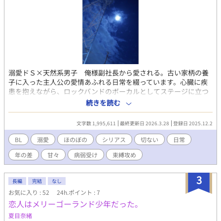
その一言をきっかけに、夏樹の中で眠っていた感情が、張り詰め
た弦のように震え始める。 作品時系列：「恋人はメリーゴーラン
ド少年だった。」→「恋人はメリーゴーランド少年だった～永遠
の誓い編」→「アイアンエンジェル～あの日の旋律」→「夏椿の
天使～あの日に出会った旋律」→「白い雫の天使～親愛なる人へ
の旋律」→「上弦の月の天使～結ばれた約束の夜」→「青い月の
天使～あの日の約束の旋律」→本作「鳴弦の天使～あの日に出会
溺愛ドＳ×天然系男子 俺様副社長から愛される。古い家柄の養
った旋律」
子に入った主人公の愛情あふれる日常を綴っています。心臓に疾
患を抱えながら、ロックバンドのボーカルとしてステージに立つ
夏樹。彼を溺愛するのは、年上で俺様な副社長・黒崎圭一。夏樹
続きを読む
は養子として名家に迎えられ、音楽と経営、二つの人生の狭間で
揺れていた。それでも黒崎は、束縛と独占欲を隠すことなく、夏
文字数 1,995,611
最終更新日 2026.3.28
登録日 2025.12.2
樹のすべてを受け止めようとする。ステージを降りる日が近づく
かもしれない中、家族の問題、過去の傷、そして未来への不安が
BL
溺愛
ほのぼの
シリアス
切ない
日常
静かに忍び寄る。繋いだ手を、決して離さないと誓った二人の、
年の差
甘々
病弱受け
束縛攻め
溺愛と再生の物語。※本作からでもお読みいただけます。 黒崎家
には黒崎の兄弟達が住んでいる。黒崎の４番目の兄の一貴に親子
鑑定を受けて、正式に親子にならないかと、父の隆から申し出が
3
長編
完結
なし
あり、一貴の心が揺れる。そして、親子鑑定に恐れを持ち、精神
お気に入り : 52
24h.ポイント : 7
的に落ち込み、愛情を一身に求める子供の人格が現われる。自身
恋人はメリーゴーランド少年だった。
も母親から愛されなかった記憶を持つ黒崎は心を痛める。黒崎家
に起こることと、黒崎に寄り添う夏樹。 作品時系列：「恋人はメ
夏目奈緒