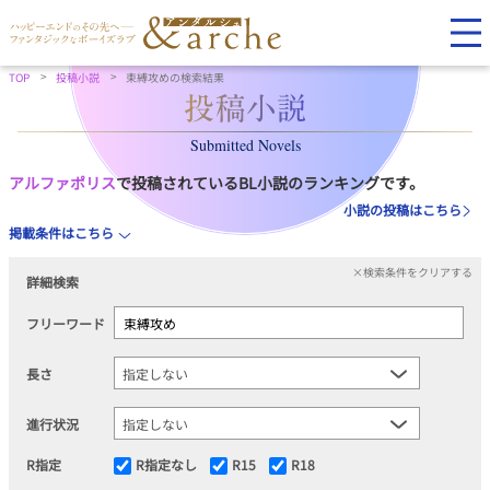
TOP
投稿小説
束縛攻めの検索結果
Submitted Novels
アルファポリス
で投稿されているBL小説のランキングです。
小説の投稿はこちら
掲載条件はこちら
×検索条件をクリアする
詳細検索
フリーワード
長さ
進行状況
R指定
R指定なし
R15
R18