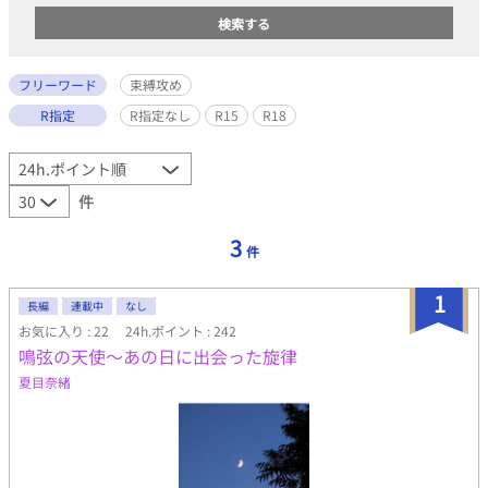
フリーワード
束縛攻め
R指定
R指定なし
R15
R18
件
3
件
1
長編
連載中
なし
お気に入り : 22
24h.ポイント : 242
鳴弦の天使～あの日に出会った旋律
夏目奈緒