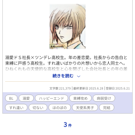
リーゴーランド少年だった。」→「恋人はメリーゴーランド少年
だった～永遠の誓い編」→「アイアンエンジェル～あの日の旋
律」→「夏椿の天使～あの日に出会った旋律」→「白い雫の天使
～親愛なる人への旋律」→「上弦の月の天使～結ばれた約束の
夜」→本作「青い月の天使～あの日の約束の旋律」
溺愛ドＳ社長×ツンデレ高校生。年の差恋愛。社長からの告白と
束縛に戸惑う高校生。すれ違いばかりの片想いから恋人同士へ。
ひねくれもの天使的な高校生と心を閉ざした会社社長との年の差
ＢＬ。中山夏樹(18)は従姉妹の結婚式の２次会で、倒れてきた酔
続きを読む
っ払いの下敷きになり左手に怪我を負った。助けてくれたのが、
会場レストラン経営の黒崎ホールディングス代表取締役社長・黒
文字数 221,379
最終更新日 2025.6.28
登録日 2025.6.21
崎圭一(33)。左手の抜糸がすむまで黒崎の車で送迎されることに
なった。黒崎は誰にも心を開かない。夏樹も同じである。しかし
BL
溺愛
ハッピーエンド
束縛攻め
病弱受け
ながら、夏樹は黒崎の前だけは自分の意思とは反対に、本音を吐
すれ違い
切ない
ほのぼの
天使系男子
完結
き出す。２人は孤独を抱えており、夏樹は黒崎に惹かれていく。
黒崎は夏樹に一目惚れし、執着する。
3
件