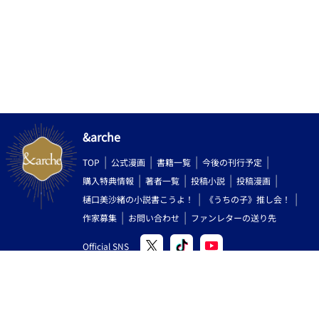
&arche
TOP
公式漫画
書籍一覧
今後の刊行予定
購入特典情報
著者一覧
投稿小説
投稿漫画
樋口美沙緒の小説書こうよ！
《うちの子》推し会！
作家募集
お問い合わせ
ファンレターの送り先
Official SNS
Copyright (C) 2000-2026 AlphaPolis Co.,Ltd. All Rights Reserved.