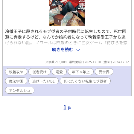
冷徹王子に殺されるモブ従者の子供時代に転生したので、死亡回
避に奔走するけど、なんでか婚約者になって執着溺愛王子から逃
げられない話。 ノワールは四歳のときに乙女ゲーム『花びらを恋
の数だけ抱きしめて』の世界に転生したと気づいた。自分の役ど
続きを読む
ころは冷酷無慈悲なラスボス王子ネロディアスの従者。従者にな
ってしまうと十八歳でラスボス王子に殺される運命だ。 四歳であ
文字数 203,009
最終更新日 2025.12.10
登録日 2024.12.12
る今はまだ従者ではない。 死亡回避のためネロディアスにみつか
らぬようにしていたが、なぜかうまくいかないし、その上婚約す
執着攻め
従者受け
溺愛
年下×年上
異世界
ることにもなってしまった？？ 十八歳で死にたくないので、婚約
魔法学園
逃げ…たいBL
死にたくない転生モブ従者
も従者もごめんです。だけど家の事情で断れない。 こうなったら
婚約も従者契約も撤回するよう王子を説得しよう！ そう思ったノ
アンダルシュ
ワールはなんとか策を練るのだが、ネロディアスは撤回どころか
もっと執着してきてーー！？ クールで理論派、ラスボスからなん
とか逃げたいモブ従者のノワールと、そんな従者を絶対逃がさな
1
件
い冷酷無慈悲？なラスボス王子ネロディアスの恋愛頭脳戦。