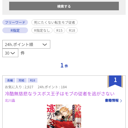
フリーワード
死にたくない転生モブ従者
R指定
R指定なし
R15
R18
件
1
件
1
長編
完結
R18
お気に入り : 2,927
24h.ポイント : 184
冷酷無慈悲なラスボス王子はモブの従者を逃がさない
北川晶
書籍情報