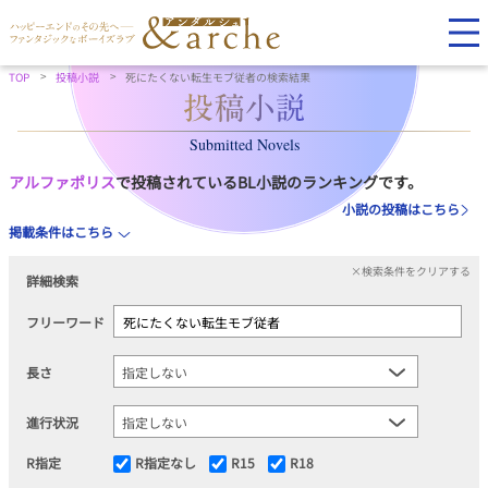
TOP
投稿小説
死にたくない転生モブ従者の検索結果
Submitted Novels
アルファポリス
で投稿されているBL小説のランキングです。
小説の投稿はこちら
掲載条件はこちら
×検索条件をクリアする
詳細検索
フリーワード
長さ
進行状況
R指定
R指定なし
R15
R18