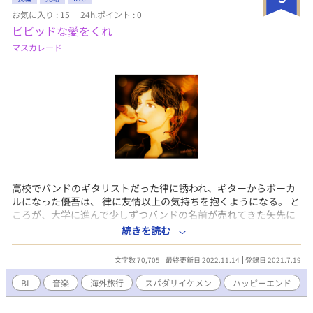
「うわ」 こうして『お前はシャンルで俺の恋人』と子どもにの
お気に入り : 15
24h.ポイント : 0
たまう世界最強軍人ストーカー(42)が爆誕した。
ビビッドな愛をくれ
マスカレード
高校でバンドのギタリストだった律に誘われ、ギターからボーカ
ルになった優吾は、 律に友情以上の気持ちを抱くようになる。 と
ころが、大学に進んで少しずつバンドの名前が売れてきた矢先に
律がグルーピーの一人を妊娠させて、バンドは解散寸前に追い込
続きを読む
まれる。 ヤケになった優吾は、律が憧れていた南仏に一人でやっ
てくるが、そこですご腕のギタリストと会う。 その男は、過去に
文字数 70,705
最終更新日 2022.11.14
登録日 2021.7.19
バンドを組んでいてイギリスでブレークしたのに、解散したとい
う。 その後、その男が表に出ることはなくなったと聞くが‥‥‥
BL
音楽
海外旅行
スパダリイケメン
ハッピーエンド
ステージでプレイする男のギターに合わせ、優吾が歌ったのをき
っかけに熱い思いが交差する。