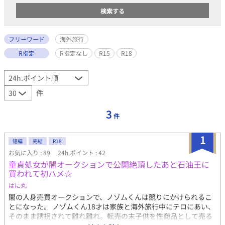
フリーワード
海外旅行
R指定
R指定なし
R15
R18
件
3
件
1
短編
完結
R18
お気に入り : 89
24h.ポイント : 42
童貞処女が闇オークションで公開絶頂したあと石油王に
買われて初ハメ☆
はに丸
闇の人身売買オークションで、ノゾムくんは競りにかけられるこ
とになった。 ノゾムくん18才は家族と海外旅行中にテロにあい、
そのまま誘拐されて離れ離れ。転売の末子供を性商品として売る