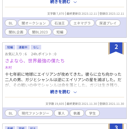
奴隷商人に買われ、あげくにオークション出品される。 そんなノ
続きを読む
ゾムくんを買ったのは、イケメン石油王だった。 エネマグラ+尿
道プラグの強制絶頂 ところてん 挿入中出し ていどです。 闇BL企
文字数 7,870
最終更新日 2023.12.11
登録日 2023.12.11
画さん参加作品。私の闇は、ぬるい。オークションと石油王、初
めて書きました。
BL
闇オークション
石油王
エネマグラ
尿道プレイ
闇BL企画
闇BL2023
短編
2
短編
連載中
なし
お気に入り : 6
24h.ポイント : 0
さよなら、世界最強の僕たち
木村
十七年前に地球にエイリアンが攻めてきた。彼らに立ち向かった
二人の男、ガジとシャンルは逆にエイリアンの星を滅ぼした。だ
が、その戦いの中でシャンルは命を落とした。ガジは生き残り、
今では地球軍の隊長となっているが、未だに独身を貫いている。
続きを読む
「ガシャンまじゴフい」 そんな彼らから生まれたCP『ガジ×シャ
ンル』はナマモノジャンルではあるが世界中にファンがいる超供
文字数 19,605
最終更新日 2021.11.30
登録日 2021.11.30
給過多ジャンルでもある。そんなジャンルに沼落ちしている腐男
子中学生、森下シャルには『死ぬまでに達成したい百のこと』が
BL
現代ファンタジー
軍人
執着
学生
あった。 彼はそれを達成するために単身海外旅行を行う。しかし
その旅は、彼にとって『公式による解釈違い』『地雷に次ぐ地
3
雷』との戦いとなるのだった。 「……解釈違いです！！！！！」
長編
完結
R18