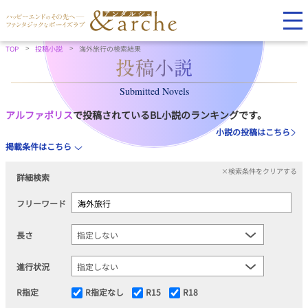
TOP
投稿小説
海外旅行の検索結果
Submitted Novels
アルファポリス
で投稿されているBL小説のランキングです。
小説の投稿はこちら
掲載条件はこちら
×検索条件をクリアする
詳細検索
フリーワード
長さ
進行状況
R指定
R指定なし
R15
R18