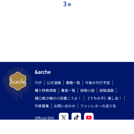
3
件
&arche
TOP
公式漫画
書籍一覧
今後の刊行予定
購入特典情報
著者一覧
投稿小説
投稿漫画
樋口美沙緒の小説書こうよ！
《うちの子》推し会！
作家募集
お問い合わせ
ファンレターの送り先
Official SNS