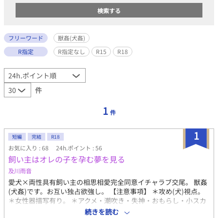
フリーワード
獣姦(犬姦)
R指定
R指定なし
R15
R18
件
1
件
1
短編
完結
R18
お気に入り : 68
24h.ポイント : 56
飼い主はオレの子を孕む夢を見る
及川雨音
愛犬×両性具有飼い主の相思相愛完全同意イチャラブ交尾。 獣姦
(犬姦)です。お互い独占欲強し。 【注意事項】 ＊攻め(犬)視点。
＊女性器描写有り。 ＊アクメ・潮吹き・失神・おもらし・小スカ
有り。 ＊子宮内放尿(膣内放尿)有り。 ＊貞操帯有り。 ＊異種間恋
続きを読む