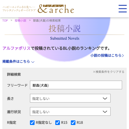
TOP
投稿小説
獣姦(犬姦)の検索結果
Submitted Novels
アルファポリス
で投稿されているBL小説のランキングです。
小説の投稿はこちら
掲載条件はこちら
×検索条件をクリアする
詳細検索
フリーワード
長さ
進行状況
R指定
R指定なし
R15
R18