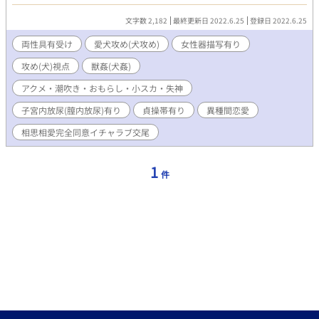
愛
文字数 2,182
最終更新日 2022.6.25
登録日 2022.6.25
両性具有受け
愛犬攻め(犬攻め)
女性器描写有り
攻め(犬)視点
獣姦(犬姦)
アクメ・潮吹き・おもらし・小スカ・失神
子宮内放尿(膣内放尿)有り
貞操帯有り
異種間恋愛
相思相愛完全同意イチャラブ交尾
1
件