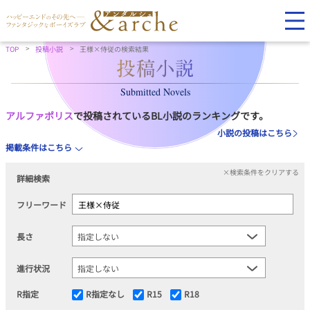
TOP
投稿小説
王様×侍従の検索結果
Submitted Novels
アルファポリス
で投稿されているBL小説のランキングです。
小説の投稿はこちら
掲載条件はこちら
×検索条件をクリアする
詳細検索
フリーワード
長さ
進行状況
R指定
R指定なし
R15
R18