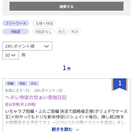
フリーワード
王様×侍従
R指定
R指定なし
R15
R18
件
1
件
1
短編
完結
R18
お気に入り : 51
24h.ポイント : 28
ヘタレ侍従の甘ぁい夜伽日記
星谷芽樂(井上詩楓)
いちゃラブ短編・ふたご座編 快活で超絶倫王様(ポリュデウケース
王)×何やってもドジな新米侍従(ジシュイ) ※後日、挿し絵2枚を
お披露目する予定です♪ →2/19に2人の顔イラストを追加しまし
た！ 絡みイラストはpixiv,個人HP(画像倉庫)でご覧頂けます♪
続きを読む