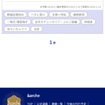
《全天オデュッセイアの世界観・用語集》※個人HP
https://plus.fm-p.jp/u/odu88kitra/free?id=4 ポリュデウケース
文字数 18,915
最終更新日 2025.2.19
登録日 2025.2.12
王 双子国の王、守護星は一等星ポルックス 黄色に近い橙色の
短髪が特徴 とても明るくて快活な青年王。困っていたり悲しん
絶倫巨根攻め
ヘタレ受け
王様×侍従
連続絶頂
でいる者が居れば、すかさず手を伸ばす優しい一面を持つ。 ジシ
♡喘ぎ/濁音喘ぎ
全天オデュッセイア・ふたご座編
体格差
ュイ 双子国に生きる少年。守護星は5等星積水（ジシュイ）
とてものんびりしてドジっ子。そのせいで失敗する事も多く、周
甘々いちゃラブ
淫音
りからは呆れられる事も多い。 【あらすじ】 ジシュイが底辺平民
から王宮の侍従に召し上がった。 その初日の夜、王から夜のお供
を申し付けられ！？ 甘々イチャイチャとろとろに溶かされてしま
1
件
うジシュイをお楽しみください♪ ⚠️♡喘ぎ濁点喘ぎあります。
※2人の馴れ初めは「星の鳴る時」(全天オデュッセイア短編集)内
の『ディオスクーロイの華火』をご覧下さい♪
&arche
TOP
公式漫画
書籍一覧
今後の刊行予定