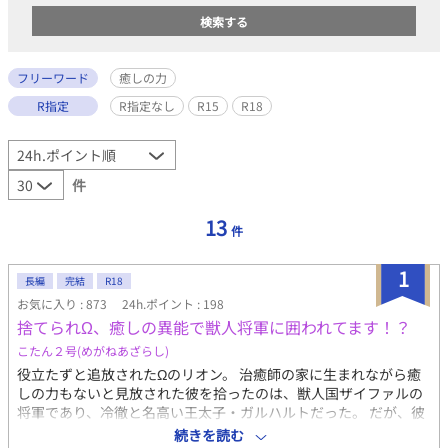
フリーワード
癒しの力
R指定
R指定なし
R15
R18
件
13
件
1
長編
完結
R18
お気に入り : 873
24h.ポイント : 198
捨てられΩ、癒しの異能で獣人将軍に囲われてます！？
こたん２号(めがねあざらし)
役立たずと追放されたΩのリオン。 治癒師の家に生まれながら癒
しの力もないと見放された彼を拾ったのは、獣人国ザイファルの
将軍であり、冷徹と名高い王太子・ガルハルトだった。 だが、彼
の傷を“舐めた”瞬間、リオンの秘められた異能が覚醒する。 その
続きを読む