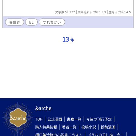
文字数 52,777
最終更新日 2026.5.3
登録日 2026.4.5
異世界
BL
すれちがい
13
件
&arche
TOP
公式漫画
書籍一覧
今後の刊行予定
購入特典情報
著者一覧
投稿小説
投稿漫画
樋口美沙緒の小説書こうよ！
《うちの子》推し会！