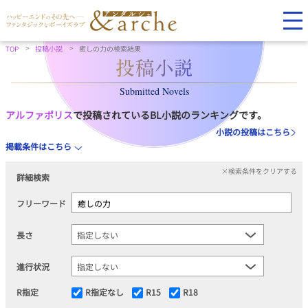
TOP
投稿小説
癒しの力の検索結果
Submitted Novels
アルファポリス
で投稿されているBL小説のランキングです。
小説の投稿はこちら
掲載条件はこちら
×検索条件をクリアする
詳細検索
フリーワード
長さ
進行状況
R指定
R指定なし
R15
R18