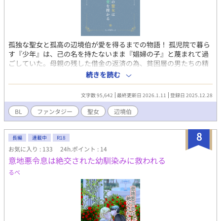
孤独な聖女と孤高の辺境伯が愛を得るまでの物語！ 孤児院で暮ら
す『少年』は、己の名を持たないまま『娼婦の子』と蔑まれて過
ごしていた。母親の残した借金の返済の為、貧困層の男たちの精
を発散する手伝いをすることで身銭を稼いでいる少年は、己が発
続きを読む
情することで他者を癒す力を得る聖女と呼ばれる存在であること
を知る。 聖女となってからも『娼婦の子』である汚名は注げず、
文字数 95,642
最終更新日 2026.1.11
登録日 2025.12.28
見下されることに辟易した少年は聖女としての務めを抜け出す。
その先で魔獣討伐の凱旋パレードに行き会った少年は、隊列の前
BL
ファンタジー
聖女
辺境伯
に飛び出し大怪我を負った孤児の子供を助ける為に癒しの力を使
った罪で捕らえられることになってしまった。 処罰を免れる代わ
8
りに、少年は討伐部隊の立役者である辺境伯、レオニード・ガヴ
長編
連載中
R18
ェーリンと結婚することを命じられる。 頑なな辺境伯との、極寒
お気に入り : 133
24h.ポイント : 14
の地での生活が、今、始まる――。 初出：
意地悪令息は絶交された幼馴染みに救われる
https://kakuyomu.jp/works/822139837033506606
るべ