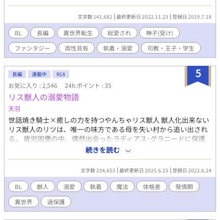
の婚約者（王太子）とか、もう追ってこないでね。さような
ら……したはずなのに、男に求愛されまくる話。なんでこうなっ
文字数 141,682
最終更新日 2022.11.23
登録日 2019.7.18
ちまうんだっ！ 主人公（受け）は、身体は両性具有ですが、中身
は異性愛者です。 ※「ムーンライトノベルズ」サイトにも転載。
BL
長編
異世界転生
総愛され
神子(受け)
ファンタジー
両性具有
執着・溺愛
司教・王子・学生
5
長編
連載中
R18
お気に入り : 2,546
24h.ポイント : 35
リス獣人の溺愛物語
天羽
世話焼き騎士×癒しの力を持つやんちゃリス獣人 獣人化出来ない
リス獣人のリツは、唯一の味方である母を失い村から追い出され
る。 疲労困憊の中、偶然出会ったラディアス･グラニードに保護
されーーーー物語は始まる。 リツ(5歳)スタート ･リス獣人 ･茶色
続きを読む
の髪とブロンドの瞳 ･パッチリな目に小さい身体 ･小さい丸い耳と
先端が丸まっている大きなシッポが特徴 ･やんちゃだが、人見知り
文字数 234,653
最終更新日 2025.6.25
登録日 2022.6.24
な所もある ･食べる事が大好き(特に甘いもの) ･前世の記憶がある
･魔力量が多い ラディアス･グラニード(7歳)スタート ･グラニード
BL
獣人
溺愛
執着
魔法
体格差
発情期
公爵家の嫡男(代々王国騎士を務める家系) ･金髪蒼眼 ･身長が高い
異世界
過保護
･大人ぽく、冷静 ･リツに甘く、リツのお世話をするのが好き ･魔
力量も多く、強い魔力を持っている ･風、水、氷、光魔法が使え