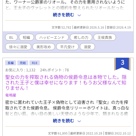
た、ワーナー公爵家のリオール。 その力を悪用されないように
と、王太子のヴァレットとの婚約を整えられたリオールだった
が、リオールの癒しの力は、ちょっとした怪我しか治せない、と
続きを読む
ても弱々しいものだった。 リオールは、必要最低限しか婚約者の
務めを果たさないヴァレットとの仲を悩みながらも、自分にでき
文字数 52,782
最終更新日 2026.5.16
登録日 2026.4.19
る事を精一杯やろうと、公爵家の敷地内の一角で治癒院を始め
る。 治癒院で人々の傷を癒しながら、少しずつやり甲斐を感じ始
BL
短編
ハッピーエンド
癒しの力
王侯貴族
めるリオールだったが、治療にやってくる人々の、何やらおかし
徐々に溺愛
美形攻め
平凡受け
溺愛
な様子に気づく。 健気に人々の役に立とうと奮闘するリオールが
気になり始めるヴァレット(攻・20)と、早々に恋を諦めて人々の
治癒に生き甲斐を見出したリオール(受・19)の恋の行方は。 Rシ
3
長編
完結
R18
ーンは※つけます。 ※画像は男の子メーカーpicrewさんよりお借
お気に入り : 1,132
24h.ポイント : 78
りしました。
聖女の力を搾取される偽物の侯爵令息は本物でした。隠
された王子と僕は幸せになります！もうお父様なんて知
りません！
竜鳴躍
密かに匿われていた王子×偽物として迫害され『聖女』の力を搾
取されてきた侯爵令息。 侯爵令息リリー＝ホワイトは、真っ白な
髪と白い肌、赤い目の美しい天使のような少年で、類まれなる癒
しの力を持っている。温和な父と厳しくも優しい女侯爵の母、そ
続きを読む
して母が養子にと引き取ってきた凛々しい少年、チャーリーと４
人で幸せに暮らしていた。 母が亡くなるまでは。 母が亡くなる
文字数 61,895
最終更新日 2022.10.28
登録日 2022.10.12