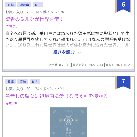
る 〇性別関係なく恋愛、結婚できる世界。 〇R18は15歳の章から
6
長編
連載中
R18
徐々に……。 (R18だけ※←これ付けます！) 〇獣人の中で小型獣
お気に入り : 75
24h.ポイント : 28
人は男性でも妊娠できる設定があります。苦手な方逃げてくださ
聖者のミルクが世界を癒す
い！！ ▷▶︎▷誤字脱字ありましたら教えて頂けますと幸いです。
▷▶︎▷話の流れや登場人物達の行動に対する批判的なコメントは
さちこ。
お控え 下さい。(めちゃめちゃ落ち込むので……)
自宅への帰り道、乗用車にはねられた須田彰は神に聖者として生
き返り異世界を癒してくれと頼まれる。 ほぼなんの説明も受けな
いまま送り込まれた異世界は獣人が住む魔力に溢れた世界、アル
ク。 彰が目覚めると胸から母乳が出るようになっており、しかも
続きを読む
それが癒しの力を持つと教えられる。更にもう一つ、別の場所か
ら出るミルクにも力が宿ると聞かされる。 神の祝福でミルクを出
文字数 367,811
最終更新日 2022.2.13
登録日 2021.10.24
すと強制発情する体に作り替えられた彰。男しかいない異世界で
癒しのミルクを出す彰は獣人たちから貞操を守れるのか。 ムール
7
ライトノベルズで連載終了した作品を少し修正したものです。 1
長編
完結
R18
話を2000〜5000字程度にして手軽に読める長さにしています。
お気に入り : 30
24h.ポイント : 21
予告なくR18展開が入ります。 予約投稿にて毎日24時に更新、全
名無しの聖女は辺境伯に愛《なまえ》を授かる
１１２話で完結です。
赤坂 明