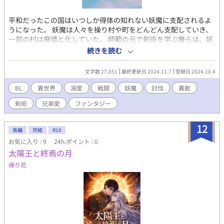
平和だったこの国はいつしか得体の知れない妖魔に支配されるよ
うになった。 妖魔は人々を操り村や町をどんどん支配していき、
一部の村は廃墟と化していた。 師範の元で剣術を学ぶ俺らは、妖
魔討伐の戦力として城に常駐し、戦闘態勢を整えている。 その中
続きを読む
でも数少ない異能の持ち主のルシア。 彼は癒しの力を持っている
が、その力は無限では無いので力の回復が必要となる。 日々討伐
文字数 27,051
最終更新日 2024.11.7
登録日 2024.10.4
に明け暮れ寝るだけでは回復もままらない時は、交わりによって
回復させならければならない。 その相手となるのが同じ隊のカイ
BL
異世界
溺愛
戦闘
妖魔
討伐
異能
ル。 最初は仕方なく受け入れていたものの、カイルの優しさに惹
剣術
兄弟愛
ファンタジー
かれていくルシアは自分の気持ちの変化に気がつく… カイルと離
れたくない。 俺は絶対にカイルを守るんだ！ 仲間愛も兄弟愛もあ
るイケメン剣士のキュンキュンラブストーリー♡
12
長編
完結
R18
お気に入り : 9
24h.ポイント : 0
太陽王と終焉の月
帰り花