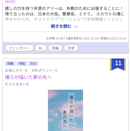
っていた……。 （R指定の話には話数の後に※印）
SHIZU
癒しの力を持つ天使のアリーは、布教のために出張することに！
降り立ったのは、日本の大阪。繁華街、ミナミ。 スカウトの湊に
声をかけられ、ホストクラブ”エンジェル”で半年間働くことにし
た。 そこで出会った先輩ホストのリュウとエル。 2人のアプロー
続きを読む
チに戸惑うアリー。 だって愛とか恋とか、天使には関係ないんだ
から。 でも自分の気持ちに気付いて、それを受け入れたアリー。
文字数 28,467
最終更新日 2022.10.10
登録日 2022.10.10
ところが、あることが理由で、癒しの力を失ってしまった。 一体
どうなるアリー！
ファンタジー
BL
短編
天使
11
短編
完結
R18
お気に入り : 8
24h.ポイント : 0
僕らが描いた夢の先へ
むらさきおいも