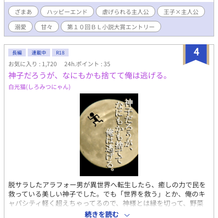
と、父は二人を血の繋がらない子として閉じ込め、使用人のよう
に扱い始めた。 すぐに父の愛人が後妻となり娘を連れて現れ、我
ざまあ
ハッピーエンド
虐げられる主人公
王子×主人公
が物顔に侯爵家で暮らし始め、リリーの力を娘の力と偽って娘は
溺愛
甘々
第１０回ＢＬ小説大賞エントリー
王子の婚約者に登り詰める。 実は隣国の王子だったチャーリーを
助けるために侯爵家に忍び込んでいた騎士に助けられ、二人は家
から逃げて隣国へ…。 ２人の幸せの始まりであり、侯爵家にいた
4
長編
連載中
R18
者たちの破滅の始まりだった。
お気に入り : 1,720
24h.ポイント : 35
神子だろうが、なにもかも捨てて俺は逃げる。
白光猫(しろみつにゃん)
脱サラしたアラフォー男が異世界へ転生したら、癒しの力で民を
救っている美しい神子でした。でも「世界を救う」とか、俺のキ
ャパシティ軽く超えちゃってるので、神様とは縁を切って、野菜
農家へ転職しようと思います。美貌の後見人（司教）とか、色男
続きを読む