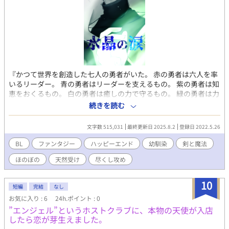
『かつて世界を創造した七人の勇者がいた。 赤の勇者は六人を率
いるリーダー。 青の勇者はリーダーを支えるもの。 紫の勇者は知
恵をおくるもの。 白の勇者は癒しの力で守るもの。 緑の勇者は力
の強きもの。 橙の勇者は魔法に秀でたもの。 黄の勇者は俊敏さに
続きを読む
長けたもの。 それぞれが出会い、それぞれの力を生かし、魔の住
処を破壊した。』 それは、何百年と昔からある有名な勇者の歌。
文字数 515,031
最終更新日 2025.8.2
登録日 2022.5.26
そして、ある吟遊詩人が、ずっと語り継がれている言い伝えを、
物語を紡いで唄い旅をする。 ------- モーティナ神に仕える神の子
BL
ファンタジー
ハッピーエンド
幼馴染
剣と魔法
の少女と、神殿近くに住む少年が、犯してはならない禁忌を犯し
ほのぼの
天然受け
尽くし攻め
居なくなってしまった。 各国には、魔物が出現し、神の子と少年
が禁忌をおかしたせいで魔物が増えたと世間では言われていた。
それから神の子不在のまま、途方もない長い年月が過ぎ去っ
10
短編
完結
なし
た……。 ―― とある辺境の村では、二人の少年、アルスとファイ
お気に入り : 6
24h.ポイント : 0
ンは、いつものようにファインと二人で果物や木の実を取りに行
”エンジェル”というホストクラブに、本物の天使が入店
った。 その日はいつもよりも沢山取れ、はしゃいで村へと戻っ
したら恋が芽生えました。
た。 帰ったあとも、そんな穏やかな毎日がその日以降も続くと思