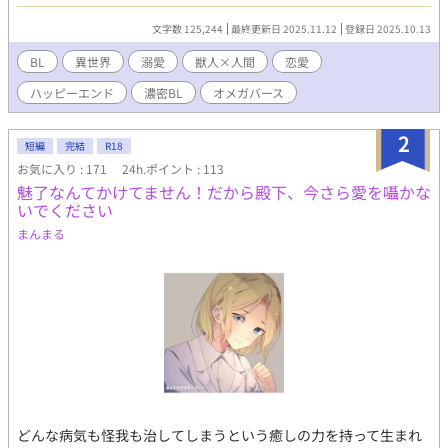
力は、獣人たちにとって“聖なる奇跡”。 囲い込まれ、離されず、
戸惑いながらも、ガルハルトの腕の中で心は揺れて──偽りの関
文字数 125,244
最終更新日 2025.11.12
登録日 2025.10.13
係が、いつしか嘘では済まなくなっていく。 異能×政治×恋愛。
運命が交錯する王宮オメガバースファンタジー。
BL
異世界
溺愛
獣人×人間
恋愛
ハッピーエンド
濃密BL
オメガバース
2
短編
完結
R18
お気に入り : 171
24h.ポイント : 113
魅了なんてかけてません！だから殿下、今さら愛を囁かな
いでください
まんまる
どんな病気も怪我も治してしまうという癒しの力を持って生まれ