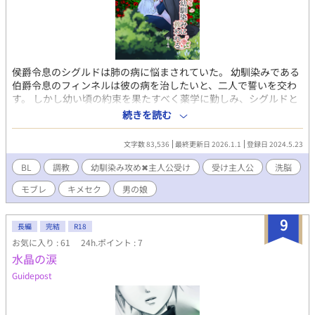
侯爵令息のシグルドは肺の病に悩まされていた。 幼馴染みである
伯爵令息のフィンネルは彼の病を治したいと、二人で誓いを交わ
す。 しかし幼い頃の約束を果たすべく薬学に勤しみ、シグルドと
仲睦まじく学院に通うフィンネルの前に、癒しの力を持つ少年、
続きを読む
リオンが現れた。 シグルドとリオンが急接近し、嫉妬に駆られた
フィンネルの取った行動、そして気付くのが遅すぎた想いの行き
文字数 83,536
最終更新日 2026.1.1
登録日 2024.5.23
先は…。 月2回更新できたら良いな程度の気持ち。 過程はどうあ
れハピエン予定。 タイトルは変わる恐れもあります。 虐め、レイ
BL
調教
幼馴染み攻め✖︎主人公受け
受け主人公
洗脳
プ、流血、監禁、薬物、催眠、女装、去勢描写等あります。
モブレ
キメセク
男の娘
9
長編
完結
R18
お気に入り : 61
24h.ポイント : 7
水晶の涙
Guidepost