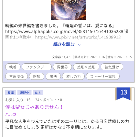
続編の来世編を書きました。『輪廻の誓いは、愛になる』
https://www.alphapolis.co.jp/novel/358145072/491036288 漫
画化に挑戦中 https://www.pixiv.net/artworks/141908913 ――
この愛は救いか、それとも災厄か。 その恋は、神話にならなかっ
続きを読む
た。 なぜなら、世界が先に終わったからだ。 魂を固定された月
と、 世界を壊した太陽。 巡らない二つの光だけが、 永遠に残っ
文字数 54,471
最終更新日 2026.2.16
登録日 2026.2.15
た。 ※本編には、R18表現は出てきません。番外編に、本編中の
ベッドシーンを、R18表現を用いて書いたものを載せています。
執着
ファンタジー
異世界
美形×美形
健気受け
※表紙画像は、AIによって生成されたイメージです。
三角関係
銀髪
魔法
癒しの力
ストーリー重視
13
長編
連載中
R18
お気に入り : 16
24h.ポイント : 0
僕は聖女じゃありません！
ハルカ
平凡な人生を歩んでいたはずのエーリヒは、ある日突然癒しの力
に目覚めてしまう 更新はかなり不定期になります。