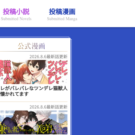
投稿小説
投稿漫画
Submitted Novels
Submitted Manga
2026.8.6最新話更新
レがバレバレなツンデレ猫獣人
懐かれてます
2026.8.6最新話更新