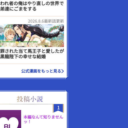
われ者の俺はやり直しの世界で
弟達にごまをする
2026.8.6最新話更新
罪された当て馬王子と愛したが
黒龍陛下の幸せな結婚
公式漫画をもっと見る
1
本編なんて知りません
ッ！