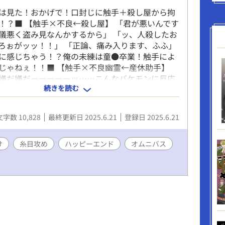
は見た！おかげで！口封じに触手＋殺し屋から拘
！？■ 【触手×不良←殺し屋】 「君が悪いんです
儀悪く盗み見なんかするから」 「ッ、人殺したお
ろぉがッッ！！」 「正論、痛み入ります、ふふ」
に感じちゃう！？俺の未練は童●卒業！触手によ
じゃねぇ！！■ 【触手×不良幽霊←産休助手】
嫌だ嫌だーーーーーッ……こんなバケモンに反応
続きを読む
、クソッタレがッ、もっ、さっさと退治しやがれ
き恥曝さすなッッ！」 「生き恥って。君、もう死
るでしょうに。正しく言うならば死に恥ってとこ
文字数 10,828
最終更新日 2025.6.21
登録日 2025.6.21
か」 「とっとと成仏させろーーーーーッッ！！」
のキャラが登場しますが、各話、繋がりはありま
注意▲ ■表紙イラストは[ジュエルセイバーFREE]
け
糸目攻め
ハッピーエンド
オムニバス
ンテンツを利用しています http://www.jewel-