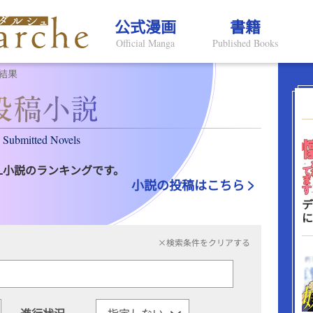
公式漫画
書籍
Official Manga
Published Books
結果
Submitted Novels
L小説のランキングです。
小説の投稿はこちら
デ
に
×検索条件をクリアする
進行状況