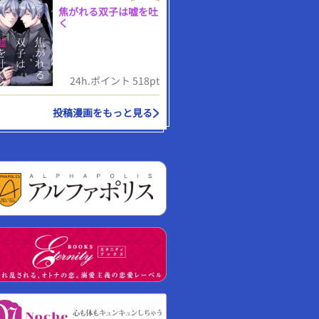
焦がれる双子は嘘を吐
く
24h.ポイント 518pt
投稿漫画をもっと見る