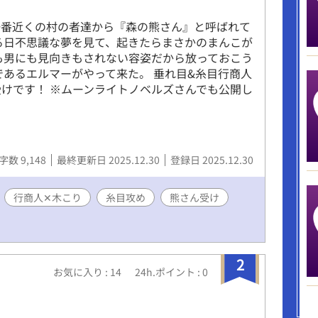
一番近くの村の者達から『森の熊さん』と呼ばれて
る日不思議な夢を見て、起きたらまさかのまんこが
も男にも見向きもされない容姿だから放っておこう
であるエルマーがやって来た。 垂れ目&糸目行商人
受けです！ ※ムーンライトノベルズさんでも公開し
字数 9,148
最終更新日 2025.12.30
登録日 2025.12.30
行商人✕木こり
糸目攻め
熊さん受け
2
お気に入り : 14
24h.ポイント : 0