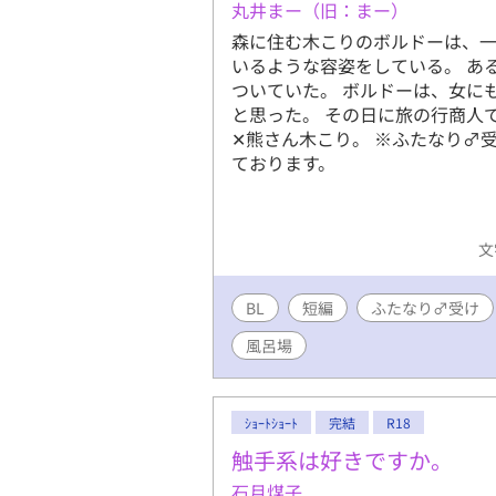
丸井まー（旧：まー）
森に住む木こりのボルドーは、
いるような容姿をしている。 あ
ついていた。 ボルドーは、女に
と思った。 その日に旅の行商人
✕熊さん木こり。 ※ふたなり♂
ております。
文
BL
短編
ふたなり♂受け
風呂場
ｼｮｰﾄｼｮｰﾄ
完結
R18
触手系は好きですか。
石月煤子