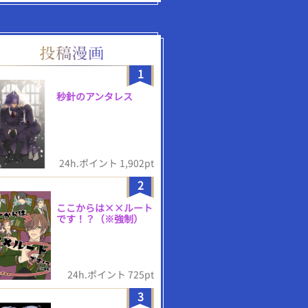
1
秒針のアンタレス
24h.ポイント 1,902pt
2
ここからは××ルート
です！？（※強制）
24h.ポイント 725pt
3