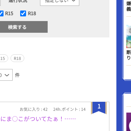
嫌
義
R15
R18
断
り
R15
R18
件
1
お気に入り : 42
24h.ポイント : 14
俺にま○こがついてたぁ！……