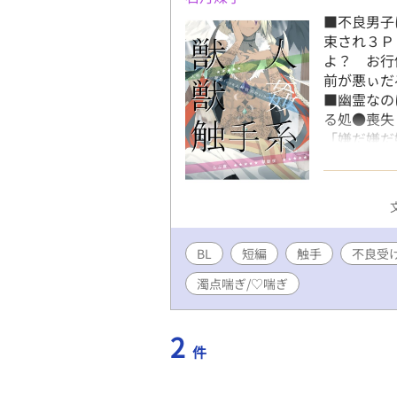
■不良男子
束され３Ｐ
よ？ お行
前が悪ぃだ
■幽霊なの
る処●喪失
「嫌だ嫌だ
するなんて
ッッ！ 生
んじゃって
ろでしょう
▲同じ名前
BL
短編
触手
せん/お下品
不良受
様のフリーコ
濁点喘ぎ/♡喘ぎ
s.jp/
2
件