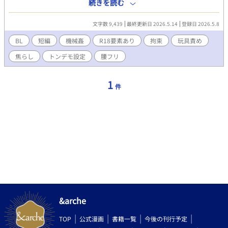
して、色々されちゃう(ほとんど無機物に)話です。シートベルトで
続きを読む
しごかれたりなんだり…。 ○傾向 ・主人公男受け(大学生) ・機械
姦に入ると思います。 ・静かな反応から始まり、段々乱れるよう
文字数 9,439
最終更新日 2026.5.14
登録日 2026.5.8
にしていきます。 ・棒と全身を基本いじります。穴は使うかどう
かな…？ ・いずれ運転手側の存在が出てくるかも知れません。(人
BL
短編
機械姦
R18要素あり
拘束
玩具責め
かどうか分かりませんが) ○注意事項等 ・ゆっくりペースで投稿
焦らし
トンデモ設定
腰フリ
していきます。 ・バスの設備等、想像で書いていたり、ありえな
いものが出てきたりします。 ・思いついたら機能どんどん追加し
ます。 初めての投稿なので読みづらかったり、修正したりする箇
1
件
所など色々出てくると思います。ご容赦ください。
&arche
TOP
公式漫画
書籍一覧
今後の刊行予定