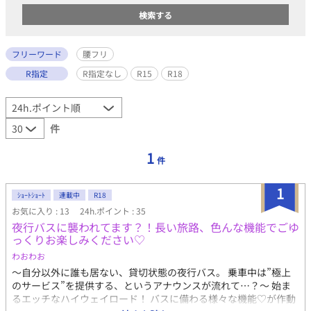
フリーワード
腰フリ
R指定
R指定なし
R15
R18
件
1
件
1
ｼｮｰﾄｼｮｰﾄ
連載中
R18
お気に入り : 13
24h.ポイント : 35
夜行バスに襲われてます？！長い旅路、色んな機能でごゆ
っくりお楽しみください♡
わおわお
〜自分以外に誰も居ない、貸切状態の夜行バス。 乗車中は”極上
のサービス”を提供する、というアナウンスが流れて…？〜 始ま
るエッチなハイウェイロード！ バスに備わる様々な機能♡が作動