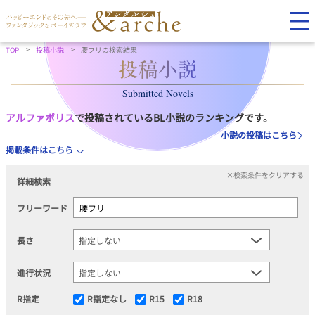
TOP
投稿小説
腰フリの検索結果
Submitted Novels
アルファポリス
で投稿されているBL小説のランキングです。
小説の投稿はこちら
掲載条件はこちら
×検索条件をクリアする
詳細検索
フリーワード
長さ
進行状況
R指定
R指定なし
R15
R18