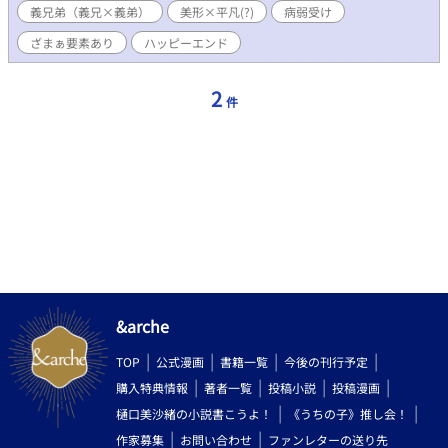
義兄弟（義兄×義弟）
美形×平凡(?)
病弱受け
文句のつけようがない逸材だった。 そんな義兄に憧れ、その後を
追って、難関の王立学院に合格を果たしたリエルだったが、入学
ざまぁ要素あり
ハッピーエンド
直前のある日、現公爵の父に「跡継ぎをアウレールからお前に戻
す」と告げられ――――。 完璧な義兄×虚弱受け すれ違いラブ
ロマンス
2
件
&arche
TOP
公式漫画
書籍一覧
今後の刊行予定
購入特典情報
著者一覧
投稿小説
投稿漫画
樋口美沙緒の小説書こうよ！
《うちの子》推し会！
作家募集
お問い合わせ
ファンレターの送り先