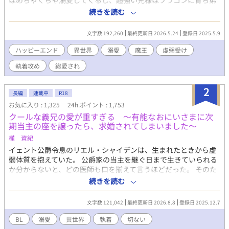
はめちゃくちゃ溺愛してくるし、超強い兄様はブラコンに育ち弟
絶対守るマンに……。 せっかくファンタジーの世界に転生したん
続きを読む
だから魔法も使えたり？と思ったら、我が家に代々伝わる上位氷
魔法が俺にだけ使えない？ しかも俺に使える魔法は氷魔法じゃな
文字数 192,260
最終更新日 2026.5.24
登録日 2025.5.9
く『神聖魔法』？というか『神聖魔法』を操れるのは神に選ばれ
た愛し子だけ……？ どうせ余命幾ばくもない出来損ないなら仕方
ハッピーエンド
異世界
溺愛
魔王
虚弱受け
ない、お荷物の僕はさっさと今世からも退場しよう……と思って
執着攻め
総愛され
たのに？ 偶然騎士たちを神聖魔法で救って、何故か天使と呼ばれ
て崇められたり。終いには帝国最強の狂血皇子に溺愛されて囲わ
れちゃったり……いやいやちょっと待て。魔王様、主神様、まさ
2
長編
連載中
R18
かアンタらも？ ……ってあれ、なんかめちゃくちゃ囲われてな
お気に入り : 1,325
24h.ポイント : 1,753
い？？ ――― 病弱ならどうせすぐ死ぬかー。ならちょっとばかし
クールな義兄の愛が重すぎる ～有能なおにいさまに次
遊んでもいいよね？と自由にやってたら無駄に最強な奴らに溺愛
期当主の座を譲ったら、求婚されてしまいました～
されちゃってた受けの話。 ※別名義で連載していた作品になりま
す。 (名義を統合しこちらに移動することになりました)
槿 資紀
イェント公爵令息のリエル・シャイデンは、生まれたときから虚
弱体質を抱えていた。 公爵家の当主を継ぐ日まで生きていられる
か分からないと、どの医師も口を揃えて言うほどだった。 そのた
め、リエルの代わりに当主を継ぐべく、分家筋から養子をとるこ
続きを読む
とになった。そうしてリエルの前に表れたのがアウレールだっ
た。 アウレールはリエルに献身的に寄り添い、懸命の看病にあた
文字数 121,042
最終更新日 2026.8.8
登録日 2025.12.7
った。 その甲斐あって、リエルは奇跡の回復を果たした。 そし
て、リエルは、誰よりも自分の生存を諦めなかった義兄の虜にな
BL
溺愛
異世界
執着
切ない
った。 義兄は容姿も能力も完全無欠で、公爵家の次期当主として