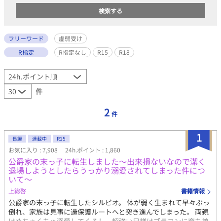
フリーワード
虚弱受け
R指定
R指定なし
R15
R18
件
2
件
1
長編
連載中
R15
お気に入り : 7,908
24h.ポイント : 1,860
公爵家の末っ子に転生しました〜出来損ないなので潔く
退場しようとしたらうっかり溺愛されてしまった件につ
いて〜
上総啓
書籍情報
公爵家の末っ子に転生したシルビオ。 体が弱く生まれて早々ぶっ
倒れ、家族は見事に過保護ルートへと突き進んでしまった。 両親