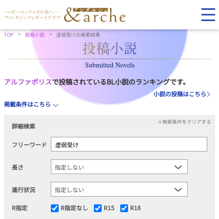
TOP
投稿小説
虚弱受けの検索結果
Submitted Novels
アルファポリス
で投稿されているBL小説のランキングです。
小説の投稿はこちら
掲載条件はこちら
×検索条件をクリアする
詳細検索
フリーワード
長さ
進行状況
R指定
R指定なし
R15
R18