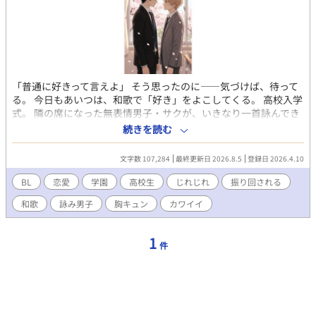
「普通に好きって言えよ」 そう思ったのに――気づけば、待って
る。 今日もあいつは、和歌で「好き」をよこしてくる。 高校入学
式。 隣の席になった無表情男子・サクが、いきなり一首詠んでき
た。 意味はわからないのに、なぜか刺さる。 それ以来―― 机の
続きを読む
中、帰り道、放課後。 三十一文字で迫ってくるそいつに、振り回
される毎日。 言葉にできない想いを、和歌で伝える詠み男子。 理
文字数 107,284
最終更新日 2026.8.5
登録日 2026.4.10
解できないのに、なぜか気になってしまう。 遠回しすぎる「好
き」に、今日も心が揺れる。 不器用すぎる二人の、じれったくて
BL
恋愛
学園
高校生
じれじれ
振り回される
甘い青春ラブコメ
和歌
詠み男子
胸キュン
カワイイ
1
件