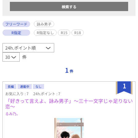
フリーワード
詠み男子
R指定
R指定なし
R15
R18
件
1
件
1
長編
連載中
なし
お気に入り : 7
24h.ポイント : 7
「好きって言えよ、詠み男子」～三十一文字じゃ足りない
恋〜
るみ乃。