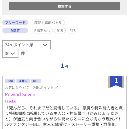
フリーワード
超能力異能バトル
R指定
R指定なし
R15
R18
件
1
件
1
長編
連載中
R18
お気に入り : 17
24h.ポイント : 0
Rewind Seven
tasuku
「死んだら、それまでだと覚悟している」 悪魔や特殊能力者と戦
う特殊部隊に所属している主人公・神条輝斗（かみじょう あき
と）が過去と向き合いながら仲間たちと共に立ち向かう現代バト
ルファンタジーBL。 主人公総受け・ストーリー重視・群像劇。