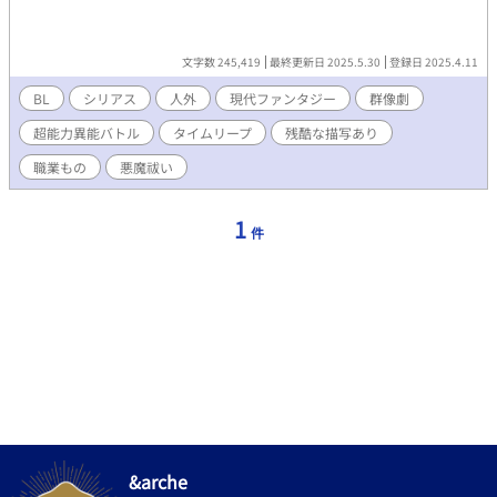
文字数 245,419
最終更新日 2025.5.30
登録日 2025.4.11
BL
シリアス
人外
現代ファンタジー
群像劇
超能力異能バトル
タイムリープ
残酷な描写あり
職業もの
悪魔祓い
1
件
&arche