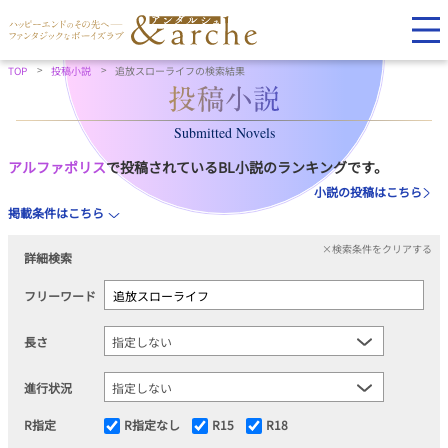
TOP
投稿小説
追放スローライフの検索結果
Submitted Novels
アルファポリス
で投稿されているBL小説のランキングです。
小説の投稿はこちら
掲載条件はこちら
×検索条件をクリアする
詳細検索
フリーワード
長さ
進行状況
R指定
R指定なし
R15
R18