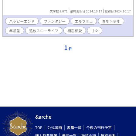
文字数 8,071
最終更新日 2024.10.17
登録日 2024.10.17
ハッピーエンド
ファンタジー
エルフ同士
青年×少年
年齢差
追放スローライフ
相思相愛
甘々
1
件
&arche
TOP
公式漫画
書籍一覧
今後の刊行予定
購入特典情報
著者一覧
投稿小説
投稿漫画