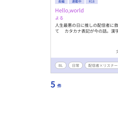
長編
連載中
R18
Hello,world
よる
人生最悪の日に推しの配信者に救
て カタカナ表記が今の話。漢
BL
日常
配信者×リスナー
5
件