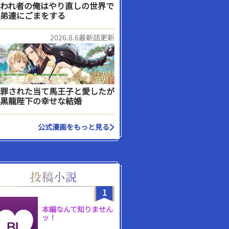
われ者の俺はやり直しの世界で
弟達にごまをする
2026.8.6最新話更新
罪された当て馬王子と愛したが
黒龍陛下の幸せな結婚
公式漫画をもっと見る
1
本編なんて知りません
ッ！