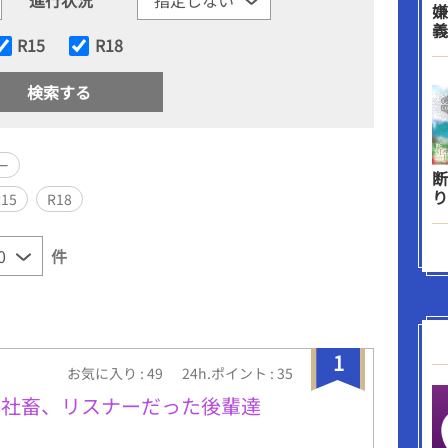
嫌
義
R15
R18
ー
断
り
R15
R18
件
1
お気に入り : 49
24h.ポイント : 35
ー社畜、リスナーだった後輩達