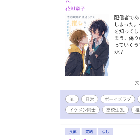
花魁童子
配信者であ
しまった。
を知ってし
まう。偽り
っていくう
か⁉
文
BL
日常
ボーイズラブ
イケメン同士
高校生BL
推
長編
完結
なし