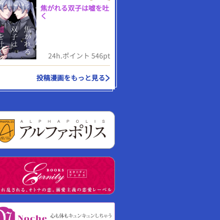
焦がれる双子は嘘を吐
く
24h.ポイント 546pt
投稿漫画をもっと見る