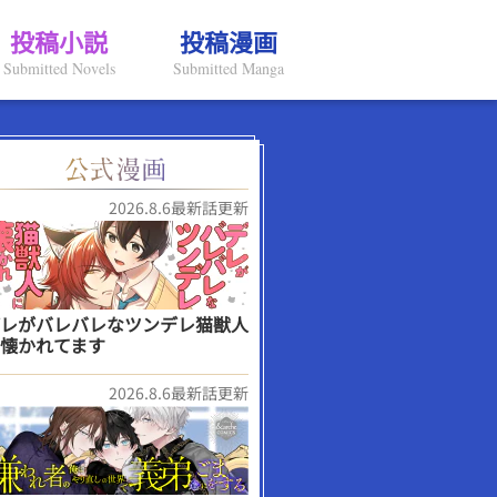
投稿小説
投稿漫画
Submitted Novels
Submitted Manga
2026.8.6最新話更新
レがバレバレなツンデレ猫獣人
懐かれてます
2026.8.6最新話更新