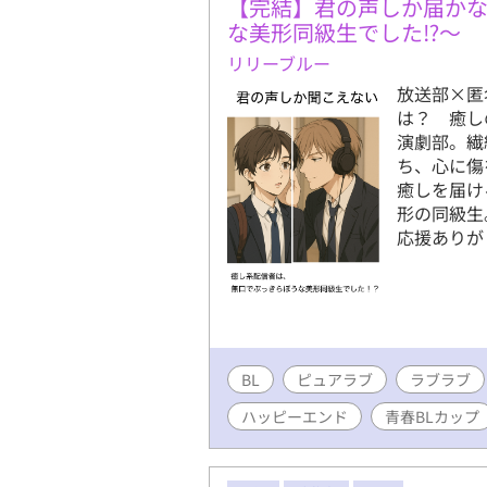
【完結】君の声しか届か
な美形同級生でした⁉〜
リリーブルー
放送部×匿
は？ 癒し
演劇部。繊
ち、心に傷
癒しを届け
形の同級生
応援ありが
BL
ピュアラブ
ラブラブ
ハッピーエンド
青春BLカップ​