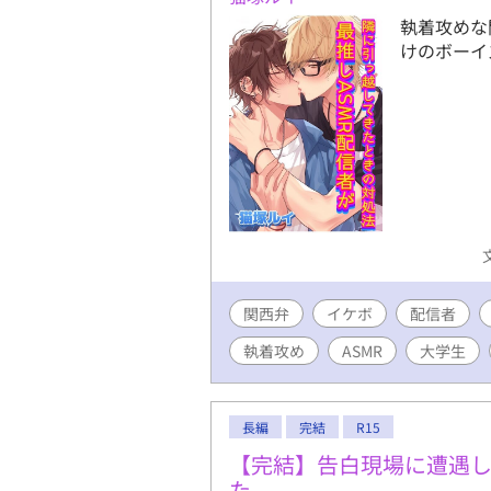
執着攻めな
けのボーイ
関西弁
イケボ
配信者
執着攻め
ASMR
大学生
長編
完結
R15
【完結】告白現場に遭遇
た