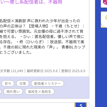
ない〜癒し系配信者は、不器用
名配信×演劇部 声に救われた少年が出会ったの
の声の正体は？ 【登場人物】 ・千歳（ちとせ）：
細で可愛い雰囲気。元女優の母に過干渉されて育
を抱える。 ・ひぃ：匿名配信者。優しい声で夜に
る存在。 ・柊（ひいらぎ）：放送部。不器用で美
。千歳の前に現れた現実の「声」。 青春BLカップ
とうございました。
文字数 131,049
最終更新日 2025.9.8
登録日 2025.8.9
甘々
日常
配信者×リスナー
両片思い
高校生×高校生
5