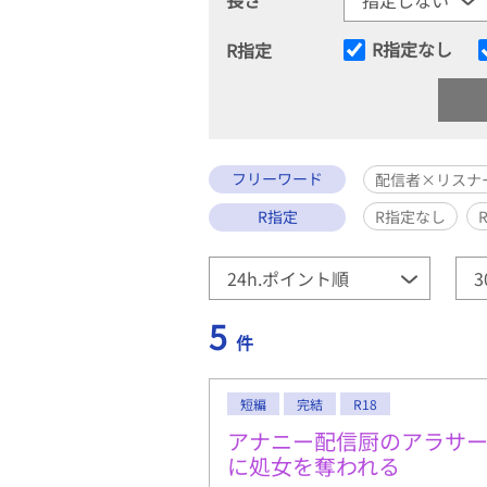
R指定なし
R指定
フリーワード
配信者×リスナ
R指定
R指定なし
5
件
短編
完結
R18
アナニー配信厨のアラサ
に処女を奪われる