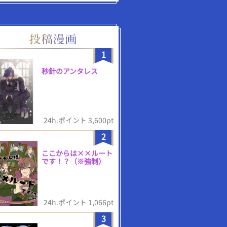
1
秒針のアンタレス
24h.ポイント 3,600pt
2
ここからは××ルート
です！？（※強制）
24h.ポイント 1,066pt
3