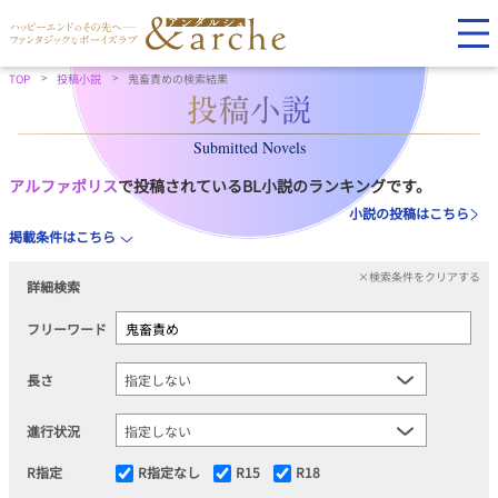
TOP
投稿小説
鬼畜責めの検索結果
Submitted Novels
アルファポリス
で投稿されているBL小説のランキングです。
小説の投稿はこちら
掲載条件はこちら
×検索条件をクリアする
詳細検索
フリーワード
長さ
進行状況
R指定
R指定なし
R15
R18