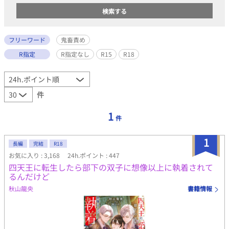
フリーワード
鬼畜責め
R指定
R指定なし
R15
R18
件
1
件
1
長編
完結
R18
お気に入り : 3,168
24h.ポイント : 447
四天王に転生したら部下の双子に想像以上に執着されて
るんだけど
秋山龍央
書籍情報