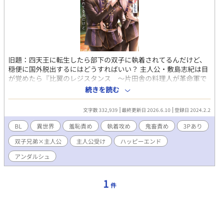
旧題：四天王に転生したら部下の双子に執着されてるんだけど、
穏便に国外脱出するにはどうすればいい？ 主人公・敷島志紀は目
が覚めたら『比翼のレジスタンス ～片田舎の料理人が革命軍で
成り上がる～』の世界に転生していた。しかも敵キャラである皇
続きを読む
国四天王の一人、シキになっていたのだ！ 原作ではシキはかなり
悲惨な最期を迎えるため、国外脱出を企てたシキ(転生主人公)だ
文字数 332,939
最終更新日 2026.6.10
登録日 2024.2.2
ったが、その計画はあっさり部下であり護衛騎士である双子、ヴ
ィクターとゼノンにバレてしまう。 すると、二人からは思っても
BL
異世界
羞恥責め
執着攻め
鬼畜責め
3Pあり
みなかった提案(脅迫)をされて…？ 「シキ様が私たちのものにな
双子兄弟×主人公
主人公受け
ハッピーエンド
ってくださるのなら、国外脱出に協力してあげてもいいですよ」
「シキ様が今から俺らに協力してほしいって言うんなら、こっち
アンダルシュ
はそれなりの対価を貰いたいわけだ。だから、あんた自身をくれ
よ」 ※ポンコツ主人公がクールな悪役ムーブを一生懸命頑張りつ
つ、部下の双子から羞恥責めや鬼畜責めされるお話 ※双子部下×
1
件
四天王に転生したオタク学生 ※2025年3月24日から１章の改稿
ver再投稿しました