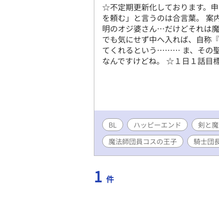
☆不定期更新化しております。申
を頼む」と言うのは合言葉。 案
明のオジ婆さん…だけどそれは魔
でも気にせず中へ入れば、自称
てくれるという……… ま、その
なんですけどね。 ☆１日１話目
BL
ハッピーエンド
剣と魔
魔法師団員コスの王子
騎士団
1
件