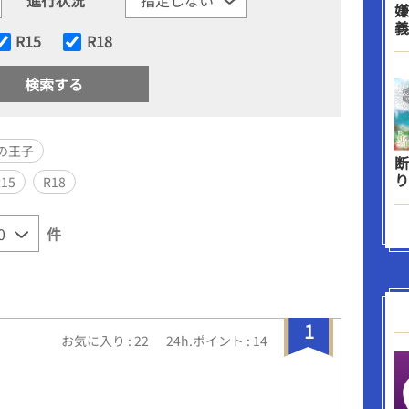
嫌
義
R15
R18
の王子
断
り
R15
R18
件
1
お気に入り : 22
24h.ポイント : 14