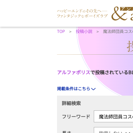
TOP
投稿小説
魔法師団員コス
アルファポリス
で投稿されているB
掲載条件はこちら
詳細検索
フリーワード
長さ