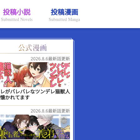
投稿小説
投稿漫画
Submitted Novels
Submitted Manga
2026.8.6最新話更新
レがバレバレなツンデレ猫獣人
懐かれてます
2026.8.6最新話更新