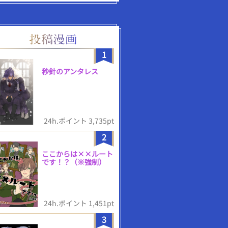
1
秒針のアンタレス
24h.ポイント 3,735pt
2
ここからは××ルート
です！？（※強制）
24h.ポイント 1,451pt
3