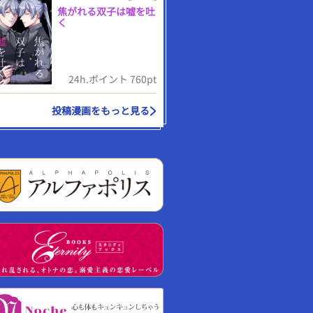
焦がれる双子は嘘を吐
く
24h.ポイント 760pt
投稿漫画をもっと見る