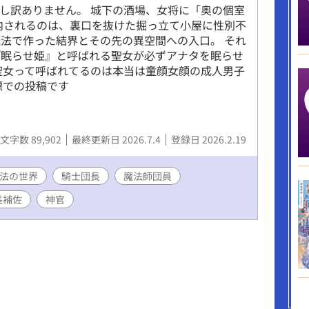
し訳ありません。 城下の酒場、女将に「奥の個室
内されるのは、裏口を抜けた掘っ立て小屋に性別不
法で作った結界とその先の異空間への入口。 それ
『眠らせ姫』と呼ばれる聖女が必ずアナタを眠らせ
聖女って呼ばれてるのは本当は童顔女顔の成人男子
標での投稿です
文字数 89,902
最終更新日 2026.7.4
登録日 2026.2.19
法の世界
騎士団長
魔法師団員
長補佐
神官