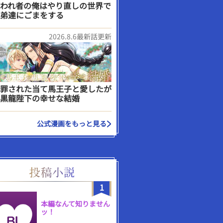
われ者の俺はやり直しの世界で
弟達にごまをする
2026.8.6最新話更新
罪された当て馬王子と愛したが
黒龍陛下の幸せな結婚
公式漫画をもっと見る
1
本編なんて知りません
ッ！