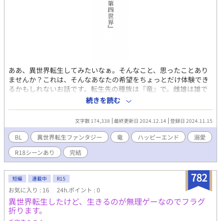
ああ、異世界転生してみたいなぁ。そんなこと、思ったことあり
ませんか？これは、そんなあなたの希望をちょっとだけ体験でき
るかもしれないお話です。転生先の種族は『竜』で。雌雄は雄で
す。デカい翼でバッサバサ、広い世界を飛び回ってください。
続きを読む
『竜』といえば『番』。はいこのお話、第一話で早々に『番』に
見つけられ、巣に持ち込まれ、イチャコラします。しかし、あは
文字数 174,338
最終更新日 2024.12.14
登録日 2024.11.15
んうふんの蜜月の、突然の終わり。『番』がおうちに帰ってこな
い。さあ、冒険の始まりです。居心地のいい巣を飛び出して。帰
BL
異世界転生ファンタジー
竜
ハッピーエンド
溺愛
ってこない番、どこ？と。正確には帰ってこれなくなっちゃって
R18シーンあり
完結
る番を助けに行くお話です。※この世界の竜は、人化します。ブ
ラックドラゴン×クリスタルドラゴンの、どこまでもイチャコラ
な世界を。お楽しみください。
782
短編
連載中
R15
お気に入り : 16
24h.ポイント : 0
異世界転生したけど、生きるのが無理ゲーなのでフラグ
折ります。