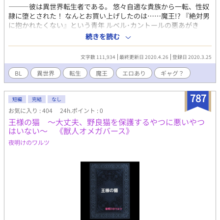
―――彼は異世界転生者である。 悠々自適な貴族から一転、性奴
隷に堕とされた！ なんとお買い上げしたのは……魔王!? 『絶対男
に抱かれたくない』という青年 ルベル･カントールの悪あがき
が、今始まる！ 異世界転生×性奴隷♂×魔界 なんでもアリのファ
続きを読む
ンタジーBL ※エロには印付きで、警告申し上げます。
文字数 111,934
最終更新日 2020.4.26
登録日 2020.3.25
BL
異世界
転生
魔王
エロあり
ギャグ？
787
短編
完結
なし
お気に入り : 404
24h.ポイント : 0
王様の猫 ～大丈夫、野良猫を保護するやつに悪いやつ
はいない～ 《獣人オメガバース》
夜明けのワルツ