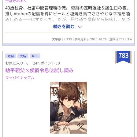
千宮寺みるく
43歳独身、社畜中間管理職の俺。 奇跡の定時退社＆誕生日の夜、
推しVtuberの配信を肴にビールと塩焼き鳥でささやかな幸福を噛
みしめる――はずだった。 だが、帰り道で階段から転落し、気づ
けばそこは異世界。 しかも転生先は、推しが配信で紹介していた
続きを読む
BL小説の断罪される悪役令息・アディル！？ 王子の冷たい視線、
迫る断罪ルート、前世 知識があるだけにむしろ逃げられない！
文字数 38,233
最終更新日 2025.10.28
登録日 2025.3.4
……俺、異世界で塩焼き鳥どころか命と名誉も守れる気がしない
んだけど！？ ※※ カプ お世話係の神官ユース×魂のくたびれた
783
健康児アディル(主人公) 誤字脱字あり。 気ままに連載。
短編
完結
R18
お気に入り : 6
24h.ポイント : 0
助平親父×侯爵令息③試し読み
ラッパイナップル