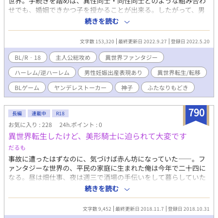
世界。手続きを踏めば、異性同士・同性同士どのような組み合わ
せでも、婚姻できかつ子を授かることが出来る。したがって、男
女という性別のほかに、雄と雌というタチとネコ、または攻めと
続きを読む
受けという意味合いの立場を表明して、自由恋愛を人々は楽しん
でいた。平民はワンナイトラブ当たり前の乱痴気騒ぎ、国主催の
文字数 153,320
最終更新日 2022.9.27
登録日 2022.5.20
乱交パーティーが行われていたり。王侯貴族は確実な血統相続の
ために、ハーレム・逆ハーレムを築いていたり。問題解決の方向
BL/R‐18
主人公総攻め
異世界ファンタジー
性がおかしい！ と転生後に叫んだ男が居たとかいないとか。 そ
ハーレム/逆ハーレム
男性妊娠出産表現あり
異世界転生/転移
んな世界にあるひとつの国、シェルクヴィスト王国。彼の国に神
子が降りたことにより、第二王子クレーメンス・セド・シェルク
BLゲーム
ヤンデレストーカー
神子
ふたなりもどき
ヴィストの運命は翻弄されていくこととなる。そんな、彼が周り
の愛する者と突き進む覇道とえっちな物語。なお、彼は異世界転
790
生者であるのに、前世含め童貞を卒業しきれていないヘタレ野郎
長編
連載中
R18
である。童貞を卒業できる場面でも怖気づいてしまう、残念ヘタ
お気に入り : 228
24h.ポイント : 0
レ野郎である。 ※基本的に何でもあり、何でも許せる人向け。愛
異世界転生したけど、美形騎士に迫られて大変です
があるなら何でもあり（暴力痛いことは苦手なので書きません※
だるも
主観） ※ご都合主義が大量発生。また時代考証や設定の練りが甘
い、なんちゃって陰謀がうずまく愛とエロの物語（だったらいい
事故に遭ったはずなのに、気づけば赤ん坊になっていた――。フ
な） ※主人公（男）のハーレムには、男も女もごちゃ混ぜに存
ァンタジーな世界の、平民の家庭に生まれた俺は今年で二十四に
在。BL多め、NLも普通に存在。主人公総攻め、総愛されなヤンデ
なる。昼は畑仕事、夜は週三で酒場の手伝いをして暮らしていた
レストーカー大量発生（主人公王族なため公認（公認したとは言
ある時。王都から魔物を退治しに来た騎士団が酒場にやってきた
続きを読む
ってない）） ※主人公以外のカップルは、ふたなり百合も存在。
のだが、一人変わった騎士がいて――。ちょ、ちょっと待て！こ
ふたなり姐さんによる男を掘るわからセックスもある、かもしれ
ういうのは結婚してからすることで……って！どこ触ってるん
文字数 9,452
最終更新日 2018.11.7
登録日 2018.10.31
ない（願望） ※エロの前に、どういう組み合わせか表記します
だ！ ムッツリスケベ美形騎士(21)×プラトニック主義平民(24)