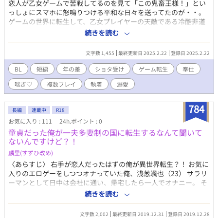
恋人が乙女ゲームで苦戦してるのを見て「この鬼畜王様！」とい
っしょにスマホに怒鳴りつける平和な日々を送ってたのが・・。
ゲームの世界に転生して、乙女プレイヤーの天敵である冷酷非道
な王様が、自分の恋路を邪魔してくるのにショタの体を差しだす
続きを読む
ことに？ 異世界転生もののBL小説、王様×ショタ令息のR18。 こ
ちらは試し読みになります。 各サイトで電子書籍を販売中。 詳細
文字数 1,455
最終更新日 2025.2.22
登録日 2025.2.22
を知れるブログのリンクは↓にあります。
BL
短編
年の差
ショタ受け
ゲーム転生
奉仕
喘ぎ♡
複数プレイ
執着
溺愛
784
長編
連載中
R18
お気に入り : 111
24h.ポイント : 0
童貞だった俺が一夫多妻制の国に転生するなんて聞いて
ないんですけど？！
麟里(すずひ改め)
〈あらすじ〉 右手が恋人だったはずの俺が異世界転生？！ お気に
入りのエロゲーをしつつオナっていた俺、浅葱颯也（23） サラリ
ーマンとして日中は会社に通い、帰宅したら一人でオナニー。 そ
のせいか、彼女いない歴=年齢。 味気ない人生を送りデジャブの
続きを読む
ような日々を過ごしていた俺だったが…… ある日目を覚ますと、
どっかの国の子息として転生してしまっていた！ しかしその国で
文字数 2,002
最終更新日 2019.12.31
登録日 2019.12.28