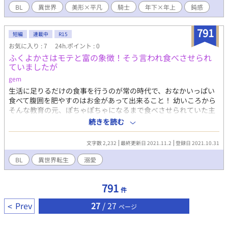
が、エロ本番にたどり着くまでが長いと予想。 ※ムーンライトノ
BL
異世界
美形×平凡
騎士
年下×年上
鈍感
ベルズ・pixivでも掲載しています。
791
短編
連載中
R15
お気に入り : 7
24h.ポイント : 0
ふくよかさはモテと富の象徴！そう言われ食べさせられ
ていましたが
gem
生活に足りるだけの食事を行うのが常の時代で、おなかいっぱい
食べて腹囲を肥やすのはお金があって出来ること！ 幼いころから
そんな教育の元、ぽちゃぽちゃになるまで食べさせられていた主
人公。 しかしある時自分に前世の記憶がよみがえり、頭の中でそ
続きを読む
の魂が叫びだす。 「このままじゃ将来ぜったい病気になる！！」
食わせたい従者VS食べたくない主人公 「うぅぅ、お手製プリンお
文字数 2,232
最終更新日 2021.11.2
登録日 2021.10.31
いしいよ……」 ※ゆるゆる設定です！
BL
異世界転生
溺愛
791
件
Prev
27
/ 27
ページ