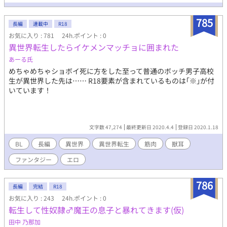
は街中、公園……ところ構わずにカップルやの商人と客人やのが
S○X三昧が当たり前？！ 一夫多妻制を取り入れてるようなのだが
785
その国には男しか居なくて──
長編
連載中
R18
お気に入り : 781
24h.ポイント : 0
異世界転生したらイケメンマッチョに囲まれた
あーる氏
めちゃめちゃショボイ死に方をした至って普通のボッチ男子高校
生が異世界した先は…… R18要素が含まれているものは｢※｣が付
いています！
文字数 47,274
最終更新日 2020.4.4
登録日 2020.1.18
BL
長編
異世界
異世界転生
筋肉
獣耳
ファンタジー
エロ
786
長編
完結
R18
お気に入り : 243
24h.ポイント : 0
転生して性奴隷♂魔王の息子と暴れてきます(仮)
田中 乃那加