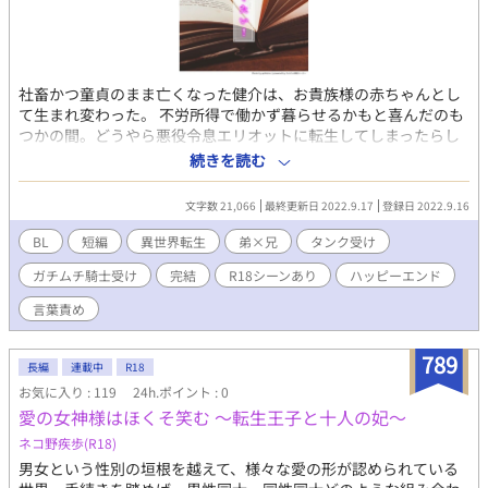
社畜かつ童貞のまま亡くなった健介は、お貴族様の赤ちゃんとし
て生まれ変わった。 不労所得で働かず暮らせるかもと喜んだのも
つかの間。どうやら悪役令息エリオットに転生してしまったらし
い。 このままじゃ、騎士である兄によって処刑されちゃう！？
続きを読む
だってこの話、死ぬ前に読んだ記憶があるんだよぉ！ 楽して長生
きしたいと処刑回避のために可愛い弟を演じまくっていたら、な
文字数 21,066
最終更新日 2022.9.17
登録日 2022.9.16
にやら兄の様子がおかしくなってしまい……？（ガチムチ騎士の
兄が受けです） 「悪役令息アンソロジー」に寄稿していた短編で
BL
短編
異世界転生
弟×兄
タンク受け
す。甘々ハッピーエンド！！ 全7話完結の短編です。完結まで予
ガチムチ騎士受け
完結
R18シーンあり
ハッピーエンド
約投稿済み。
言葉責め
789
長編
連載中
R18
お気に入り : 119
24h.ポイント : 0
愛の女神様はほくそ笑む 〜転生王子と十人の妃〜
ネコ野疾歩(R18)
男女という性別の垣根を越えて、様々な愛の形が認められている