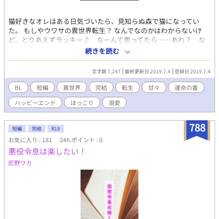
猫好きなオレはある日気づいたら、見知らぬ森で猫になってい
た。 もしやウワサの異世界転生？ なんでなのかはわからないけ
ど、とりあえずラッキー♪ なーんて思ってたら……あれ？ な
んか色々ピンチなんですけど……。 一応ＢＬ・獣人オメガバース
続きを読む
ですが主人公は世界観をまだ理解していません。 エロは今回はあ
りません。ヒーローが危機的状況から救いました。
文字数 7,247
最終更新日 2019.7.4
登録日 2019.7.4
※※※※※※※※ 続編であり、本編となるアラン編、 王様の猫
２ ～キミは運命のツガイ～《獣人オメガバース》 の、連載を
BL
短編
異世界
完結
転生
甘々
運命の番
スタートさせました。 まだまだ書きはじめですが、興味のある
ハッピーエンド
ほっこり
溺愛
かたは そちらもよろしくお願いいたします_(._.)_
788
短編
完結
R18
お気に入り : 181
24h.ポイント : 0
悪役令息は楽したい！
匠野ワカ