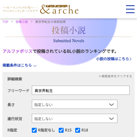
TOP
投稿小説
異世界転生の検索結果
Submitted Novels
アルファポリス
で投稿されているBL小説のランキングです。
小説の投稿はこちら
掲載条件はこちら
×検索条件をクリアする
詳細検索
フリーワード
長さ
進行状況
R指定
R指定なし
R15
R18