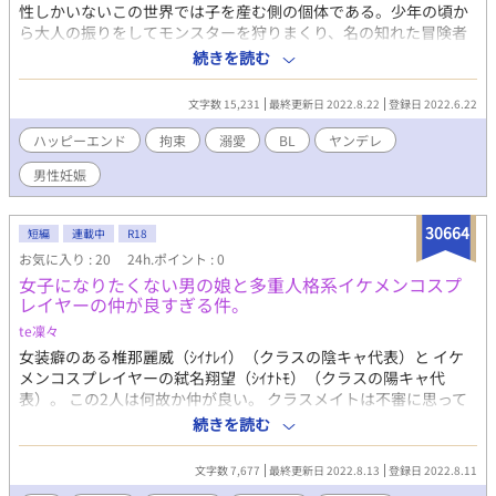
性しかいないこの世界では子を産む側の個体である。少年の頃か
ら大人の振りをしてモンスターを狩りまくり、名の知れた冒険者
になった。彼は孤児院で暮らし、院長の手伝いをしながら狩で生
続きを読む
計を立てるため、正体を隠して今日も血に塗れる。冒険者の仮面
の下は、見目美しく、年齢より幼く見える可憐な容姿。誰もが
文字数 15,231
最終更新日 2022.8.22
登録日 2022.6.22
『仮面の冒険者の正体』だとは夢にも思わない…。ある日、お城
から王子様が慰問に訪れ、アイビーを連れて行ってしまう。お世
ハッピーエンド
拘束
溺愛
BL
ヤンデレ
話になった孤児院のために従うアイビー。その日から王子による
男性妊娠
アイビーの軟禁が始まった。アイビーは前王の遺児で、王子クリ
ストファの婚約者だったのだ。
30664
短編
連載中
R18
お気に入り : 20
24h.ポイント : 0
女子になりたくない男の娘と多重人格系イケメンコスプ
レイヤーの仲が良すぎる件。
te凜々
女装癖のある椎那麗威（ｼｲﾅﾚｲ）（クラスの陰キャ代表）と イケ
メンコスプレイヤーの弑名翔望（ｼｲﾅﾄﾓ）（クラスの陽キャ代
表）。 この2人は何故か仲が良い。 クラスメイトは不審に思って
いる。 お前ら、何で話せる。 （R18作品です。） （とても文章が
続きを読む
おかしいです。これはほんとにすみません。） （攻めが多重人格
者の設定なので結構変わります。書いているうちに『あれこ
文字数 7,677
最終更新日 2022.8.13
登録日 2022.8.11
れ……キャラ違くね？』ってなっただけだったりします。すみま