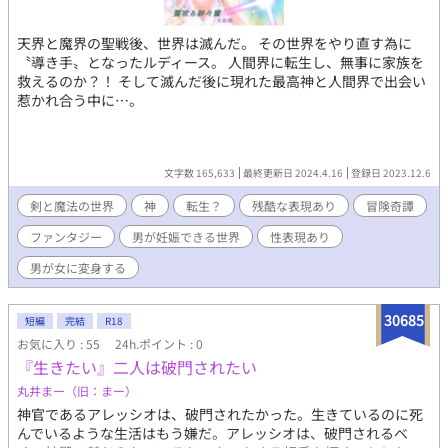
天界と魔界の聖戦後、世界は滅んだ。 その世界をやり直す為に
〝導き手〟となったルディース。 人間界に転生し、無事に家族を
救えるのか？！ そして滅んだ後に現れた最高神と人間界で出会い
惹かれ合う中に…。
文字数 165,633
最終更新日 2024.4.16
登録日 2023.12.6
剣と魔法の世界
神
転生？
残酷な表現あり
冒険奇譚
ファンタジー
男が妊娠できる世界
性表現あり
男が女に変身する
30685
短編
完結
R18
お気に入り : 55
24h.ポイント : 0
『生きたい』二人は破門されたい
丸井まー（旧：まー）
神官であるアレッシオは、破門されたかった。生きているのに死
んでいるような生活はもう嫌だ。アレッシオは、破門されるべ