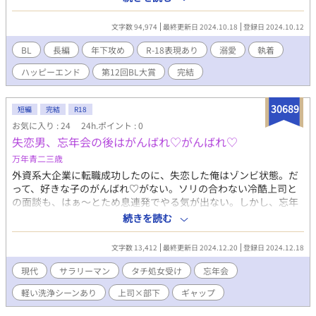
僕が、レストランとして三つ星、ホテルとしては五つ星を5年連続
で獲得してきた老舗オーベルジュ『espoir』のオーナーになるだ
文字数 94,974
最終更新日 2024.10.18
登録日 2024.10.12
なんて。僕自身、今だに信じられないんだから。 こんな、何者で
もない僕が、世界中から熱視線を浴びる名だたるスタッフを率い
BL
長編
年下攻め
R-18表現あり
溺愛
執着
る何者かになれるなんて信じられないし、荒唐無稽な話でしかな
ハッピーエンド
第12回BL大賞
完結
いのに。 お金がなくてもいい。困難でもいい。ただ、明確で確固
とした当たり障りのない自由が欲しい。そうして選んできた人生
の道程。だけど、結局僕はまだ、こうして過去に囚われている。
30689
短編
完結
R18
父の遺言。 "色褪せぬ希望を、お前に託す" ……まぁ、まだあの
お気に入り : 24
24h.ポイント : 0
人、亡くなって無いけどね。
失恋男、忘年会の後はがんばれ♡がんばれ♡
万年青二三歳
外資系大企業に転職成功したのに、失恋した俺はゾンビ状態。だ
って、好きな子のがんばれ♡がない。ソリの合わない冷酷上司と
の面談も、はぁ〜とため息連発でやる気が出ない。しかし、忘年
会の予定を思い出し、気合が入る。タヌキ顔のかわい子ちゃんゲ
続きを読む
ットしちゃうぞ！張り切って参加した忘年会は思ってたのとだい
ぶ違うゴージャス具合だけど、今夜は絶対一人では帰らない！！
文字数 13,412
最終更新日 2024.12.20
登録日 2024.12.18
強い決意のもと社交に励む。予定とは全く違う夜を過ごすけど、
結果オーライ？？ アラサー上司×タチ部下
現代
サラリーマン
タチ処女受け
忘年会
軽い洗浄シーンあり
上司×部下
ギャップ