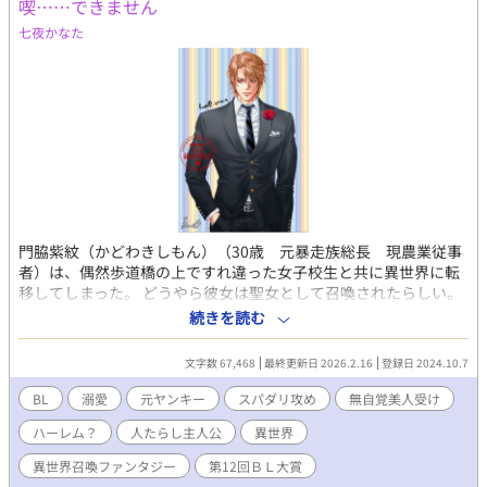
喫……できません
七夜かなた
門脇紫紋（かどわきしもん）（30歳 元暴走族総長 現農業従事
者）は、偶然歩道橋の上ですれ違った女子校生と共に異世界に転
移してしまった。 どうやら彼女は聖女として召喚されたらしい。
そして彼本人のステータスは、聖女を護る聖騎士になっていた。
続きを読む
仕方なく自分の役割を受け入れ、騎士として過ごすことになった
が、最初は彼のことを警戒していた人々も、次第に彼に魅了され
文字数 67,468
最終更新日 2026.2.16
登録日 2024.10.7
ていく。昔から兄貴肌で、男に好かれていた彼の元には彼を慕う
人々が集まってくる。 しかし、彼の思う好意と、相手の好意は何
BL
溺愛
元ヤンキー
スパダリ攻め
無自覚美人受け
だか違うみたいで… イラストは樹 史桜（fumi-O）
ハーレム？
人たらし主人公
異世界
（@fumio3661）さんがXで上げていた名もなきスーツメンを贈呈
してもらいました。
異世界召喚ファンタジー
第12回ＢＬ大賞