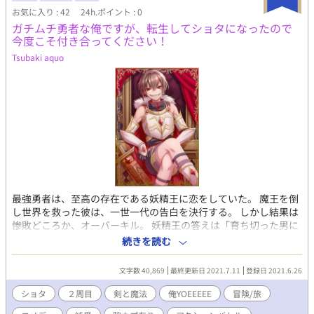
お気に入り : 42
24h.ポイント : 0
ガチムチ勇者な俺ですが、転生してショタになったので
今度こそ付き合ってください！
Tsubaki aquo
最強勇者は、至高の存在である妖精王に恋をしていた。 魔王を倒
し世界を救った彼は、一世一代の告白を決行する。 しかし結果は
惨敗どころか、オーバーキル。 妖精王の答えは「育ち切った男に
興味はない」という斜め上のものだった。 どうしても諦められな
続きを読む
い勇者は、「育ち切る前ならワンチャンいける？？？」と、転生
するが…… 最強ガチムチ勇者、貧弱ショタにジョブチェンジ！ 果
文字数 40,869
最終更新日 2021.7.11
登録日 2021.6.26
たして貧弱ショタに生まれ変わった元・最強勇者は、 ２０００年
越しの恋を叶えることができるのか？ ＊ ＊ ＊ 逃げて隠れて、
ショタ
２周目
剣と魔法
俺YOEEEEE
冒険/旅
仲間を増やしてバトルして……妖精王を探す旅ものです。 念のた