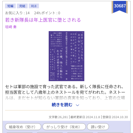
30687
短編
完結
R18
お気に入り : 14
24h.ポイント : 0
若き新隊長は年上医官に堕とされる
垣崎 奏
セトは軍部の施設で育った武官である。新しく隊長に任命され、
担当医官として八歳年上のネストールを宛てがわれた。ネストー
ルは、まだセトが知らない軍部の真実を知っており、上官の立場
に就いたばかりのセトを導いていく。 ◇ 年上の医官が攻め、ガチ
続きを読む
ムチ年下武官が受けで始まるBL。 キーワードが意味不明ですみま
せん。何でも許せる方向け。 ムーンライトノベルズにも掲載して
文字数 26,281
最終更新日 2024.11.8
登録日 2024.10.30
います。
細身攻め（受け）
がっしり受け（攻め）
誘い受け