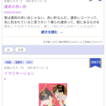
お気に入り : 3
24h.ポイント : 0
運命の赤い針
bladeofvalue
実は運命の赤い糸じゃない、赤い針なんだ。運命レコードって、
先に刻まれていると思うかい？僕らの運命って、既にあるものを
再生してる方？それとも、新しく刻んでいる方？こんなはずじ
ゃ、とか、もしあの時に戻れたら、とか、思う時、赤い針が現れ
続きを読む
て、運命レコードを書き換える。普段、気がつかないかもしれな
いけど、赤い針は音もたてずに現れ、運命のいたずらをして、ま
文字数 2,499
最終更新日 2018.2.11
登録日 2018.2.9
た姿を消す。その刹那を、ちょいと覗いて見よう。
BL
日常
30673
長編
連載中
R18
お気に入り : 70
24h.ポイント : 0
イマジネーション
N