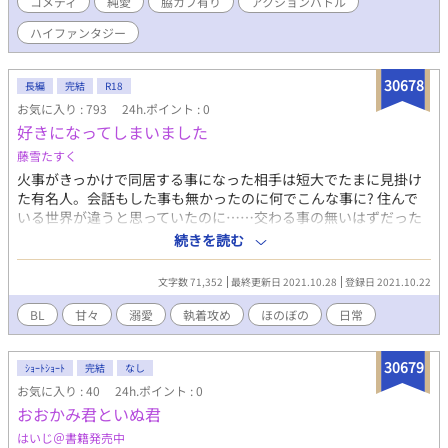
コメディ
純愛
脇カプ有り
アクションバトル
めにＲ１５にしています。 ＢＬですがファンタジー冒険要素強め
です。 後半にキス、朝チュンシーンはあるかもしれませんが、 本
ハイファンタジー
編にはアダルトなシーンはございません。 本編にはアダルトなシ
ーンはございません。 どうぞよろしくお願いします。 ＊ ＊ ＊
２話以降の更新は、月、水、金、日の週４日を予定しています。
30678
長編
完結
R18
当作品は、なろう、ノベルアップ、カクヨムにもアップしていま
お気に入り : 793
24h.ポイント : 0
す。
好きになってしまいました
藤雪たすく
火事がきっかけで同居する事になった相手は短大でたまに見掛け
た有名人。会話もした事も無かったのに何でこんな事に? 住んで
いる世界が違うと思っていたのに……交わる事の無いはずだった
線がそうして交わり始めた。 ※他サイトに投稿している作品に加
続きを読む
筆修正を加えたものになります
文字数 71,352
最終更新日 2021.10.28
登録日 2021.10.22
BL
甘々
溺愛
執着攻め
ほのぼの
日常
30679
ｼｮｰﾄｼｮｰﾄ
完結
なし
お気に入り : 40
24h.ポイント : 0
おおかみ君といぬ君
はいじ＠書籍発売中