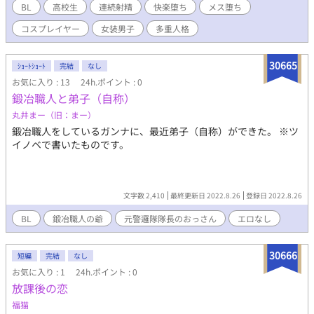
せん。） （もう何でも許せる人だけご覧下さい。 ）
BL
高校生
連続射精
快楽堕ち
メス堕ち
コスプレイヤー
女装男子
多重人格
30665
ｼｮｰﾄｼｮｰﾄ
完結
なし
お気に入り : 13
24h.ポイント : 0
鍛冶職人と弟子（自称）
丸井まー（旧：まー）
鍛冶職人をしているガンナに、最近弟子（自称）ができた。 ※ツ
イノベで書いたものです。
文字数 2,410
最終更新日 2022.8.26
登録日 2022.8.26
BL
鍛冶職人の爺
元警邏隊隊長のおっさん
エロなし
30666
短編
完結
なし
お気に入り : 1
24h.ポイント : 0
放課後の恋
福猫