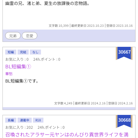
幽霊の兄、渚と弟、夏生の放課後の恋物語。
文字数 10,399
最終更新日 2023.10.23
登録日 2023.10.16
兄弟
恋愛
30667
短編
完結
なし
お気に入り : 0
24h.ポイント : 0
BL短編集①
華愁
BL短編集①です。
文字数 4,249
最終更新日 2024.2.16
登録日 2024.2.16
30668
長編
連載中
R18
お気に入り : 202
24h.ポイント : 0
召喚されたアラサー元ヤンはのんびり異世界ライフを満