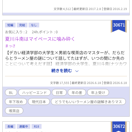
文字数 4,512
最終更新日 2017.2.8
登録日 2016.2.19
30671
短編
完結
なし
お気に入り : 2
24h.ポイント : 0
夏川斗南はマイペースに噛み砕く
まっさ
【デカい経済学部の大学生×男前な喫茶店のマスターが、だらだ
らとラーメン屋の謎について話してたはずが、いつの間にか先の
ことについて考えだす話】 経済学部の大学生、夏川斗南(ナツカワ
トナミ)はちょっとトロい。 行きつけの喫茶店のマスターのことが
続きを読む
好き──みたいだが、自分でもよく分からなくて首をひねってい
る。 だから今日もラーメン屋の謎を会話のタネに、喫茶店に通
文字数 17,555
最終更新日 2026.6.18
登録日 2026.6.18
う。 【補足】 小説家になろうとの同時投稿です。 最後まで健全だ
けど概念的に!!おじさん受け!!/三人称小説/仲の良いマスターと常
BL
ハッピーエンド
日常
年の差
年上受け
連の会話劇がメイン/なのでイチャイチャらぶらぶとかはない/で
年下攻め
現代日本
どうでもいいラーメン屋の謎解きありマス
きるだけ注意書きのいらない一般的でマイルドなBLを作者が試み
た結果
喫茶店
30672
長編
連載中
R18