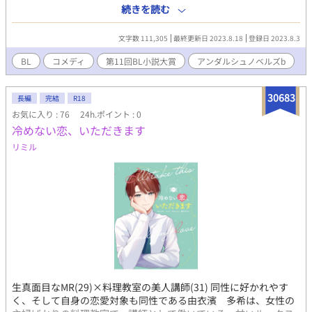
反対を押し切ってエントリーすると言い張ったが、てつやの運命
続きを読む
やいかに！ ロードムービーっぽく仕上げたい一作
文字数 111,305
最終更新日 2023.8.18
登録日 2023.8.3
BL
コメディ
第11回BL小説大賞
アンダルシュノベルズb
30683
長編
完結
R18
お気に入り : 76
24h.ポイント : 0
冷めない恋、いただきます
リミル
生真面目なMR(29)×料理教室の美人講師(31) 同性に好かれやす
く、そして自身の恋愛対象も同性である由衣濱 多希は、女性の