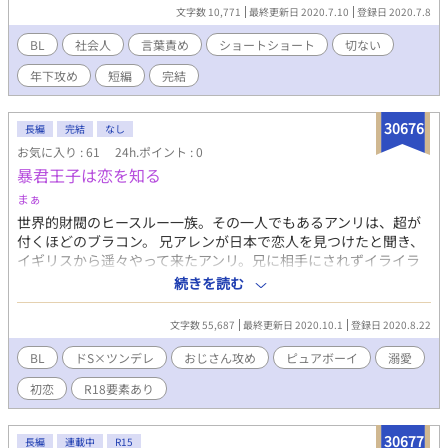
手は戸惑いながらもそれを受け入れ、段々と行為をひどくしてい
文字数 10,771
最終更新日 2020.7.10
登録日 2020.7.8
った。そこでかけられる言葉は本音か嘘か…。男を困惑させる。
ー「ひどくしてほしい」 「犬」「ひどくしてほしい」各一話完
BL
社会人
言葉責め
ショートショート
切ない
結。
年下攻め
短編
完結
30676
長編
完結
なし
お気に入り : 61
24h.ポイント : 0
暴君王子は恋を知る
まぁ
世界的財閥のヒースルー一族。その一人でもあるアンリは、超が
付くほどのブラコン。 兄アレンが日本で恋人を見つけたと聞き、
イギリスから遥々やって来たアンリ。兄に相手にされずイライラ
していたアンリが、立ち寄ったバー。そこで出会ったのはアレン
続きを読む
が宿泊しているホテルのオーナーであり、日本のホテル王一族の
東宮寺和史だった。 ただ兄を強く慕うだけで、恋など知らずにい
文字数 55,687
最終更新日 2020.10.1
登録日 2020.8.22
たアンリ。恋する兄を見て、そろそろ兄離れをして自分も恋をし
なくてはいけないだろうかと考えていた所に現れた東宮寺。東宮
BL
ドS×ツンデレ
おじさん攻め
ピュアボーイ
溺愛
寺はそんなアンリに「恋がどんなものか知りたいのですよね？な
初恋
R18要素あり
ら教えてあげますよ」と言って迫って来たが…… 連載中の「モブ
だった私、今日からヒロインです！」に登場するアンリの恋愛物
語。BLですのでご注意を。もちろん単品でいただけます。
30677
長編
連載中
R15