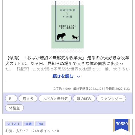
【傾向】 「おばか若狼×無邪気な牧羊犬」 走るのが大好きな牧羊
犬のナビは、ある日、見知らぬ場所で大きな体の同族に出会っ
た。 【補足】 このお話は不思議な世界のお話です。 狼、犬そうい
う種族として想像して読んで頂いてもよいですし、擬人化して読
続きを読む
んで頂いても大丈夫。 そういう、とっても摩訶不思議なお話で
す。 【おつたえ】 アルファやベータと言った単語が出てきます
文字数 4,999
最終更新日 2022.1.23
登録日 2022.1.23
が、オメガバースではなく狼の群れでの単語です。
BL
狼×犬
おバカ×無邪気
ほのぼの
ファンタジー
体格差
30680
ｼｮｰﾄｼｮｰﾄ
完結
R18
お気に入り : 7
24h.ポイント : 0