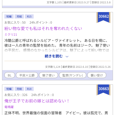
文字数 1,105
最終更新日 2023.9.27
登録日 2022.5.8
30662
短編
完結
R15
お気に入り : 50
24h.ポイント : 0
紛い物な愛でも私はそれを奪われたくない
ミクリ21
冷酷公爵と呼ばれるシルビア・ヴァイオレット。 ある日を境に、
彼は一人の青年の監禁を始めた。 青年の名前はジーク。 魅了使い
の平民だ。 感情のなかったシルビアは、魅了によって紛い物では
あるが愛を知る。 それは甘く幸せな感情。 シルビアはその紛い物
続きを読む
の愛を絶対に失わないと心に決めた。
文字数 5,124
最終更新日 2022.6.10
登録日 2022.5.26
BL
平民×公爵
魅了使い
監禁(ヤンデレ)
襲い受け
30663
短編
完結
R18
お気に入り : 326
24h.ポイント : 0
俺が王子でお前の嫁とは認めない！
竜鳴躍
正体不明、世界最強の仮面の冒険者 アイビー。彼は孤児で、男