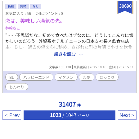
30690
長編
完結
なし
お気に入り : 56
24h.ポイント : 0
恋は、美味しい湯気の先。
林崎さこ
”……不思議だな。初めて食べたはずなのに、どうしてこんなに懐
かしいのだろう” 外資系ホテルチェーンの日本支社長×飲食店店
主。ＢＬ。 過去の傷を心に秘め、さびれた町の片隅で小さな飲食
店を切り盛りしている悠人。ある冬の夜、完璧な容姿と昏い瞳を
続きを読む
併せ持つ男が店に現れるが……。 孤独な２人が出会い、やがて恋
に落ちてゆく物語。毎日更新予定。 ※視点・人称変更がありま
文字数 130,120
最終更新日 2025.10.10
登録日 2025.5.11
す。ご注意ください。 受（一人称）、攻（三人称）と交互に進
みます。 ※小説投稿サイト『エブリスタ』様に投稿していたもの
BL
ハッピーエンド
イケメン
恋愛
ほっこり
（現在は非公開）を一部加筆修正して再投稿しています。
じんわり
31407
件
Prev
1023
/ 1047
Next
ページ