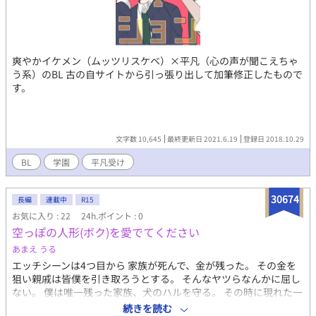
爽やかイケメン（ムッツリスケベ）×平凡（心の声が聞こえちゃ
う系）のBL 古の自サイトから引っ張り出して加筆修正したもので
す。
文字数 10,645
最終更新日 2021.6.19
登録日 2018.10.29
BL
学園
平凡受け
30674
長編
連載中
R15
お気に入り : 22
24h.ポイント : 0
空っぽの人形(ボク)を愛でてください
あまえ うる
エッチシーンは4つ目から 家族が死んで、金が残った。 その金を
狙い親戚は皆僕を引き取ろうとする。 そんなヤツらなんかに屈し
ない。 僕は唯一残った家族、犬のハルを守る。 その時に現れた一
人の男。 僕を引き取りたいらしい 空っぽになってしまった僕の中
続きを読む