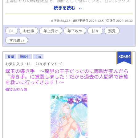
主婦ばかりの料理教室で、講師として働いている。甘いルックス
と柔らかな雰囲気のおかげで、多希は人気講師だった。 ある日、
続きを読む
男の生徒──久住が教室の体験にやって来る。 MRとして働く久住
は、接待と多忙で不規則な生活のせいで今年の健康診断はオールE
文字数 68,666
最終更新日 2023.12.5
登録日 2023.10.30
だと言う。それを改善すべく、料理教室に通う決心をしたらし
い。生真面目だが、どことなく抜けている久住に会うのが、多希
BL
お仕事
年上受け
年下攻め
甘々
溺愛
の密かな楽しみになっていた。 ほんのりと幸せな日々もつかの
すれ違い
間、ある日多希の職場に、元恋人の菅原が現れて……。
30684
長編
連載中
R18
お気に入り : 11
24h.ポイント : 0
翠玉の導き手 〜魔界の王子だったのに両親が死んだら
〝導き手〟に覚醒しました！だから過去の人間界で家族
を救いに行ってきます！〜
彌攻＆紗々置