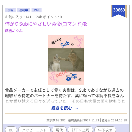
30669
長編
連載中
R18
お気に入り : 141
24h.ポイント : 0
怖がりSubにやさしい命令(コマンド)を
藤吉めぐみ
食品メーカーで主任として働く央樹は、Subでありながら過去の
経験から特定のパートナーを持たず、薬に頼って体調不良をなん
とか乗り越える日々を送っていた。 その日も大量の薬を飲もうと
していると、部下である暁翔にそれを止められる。薬の種類から
続きを読む
Subであることがバレてしまうが、暁翔は「おれ、Domなんで
す。一時しのぎでもいいですから、おれとプレイしませんか？」
文字数 99,282
最終更新日 2024.11.22
登録日 2024.10.18
と言い出し……? ハイスペックなのに甘やかし過ぎていつもパー
トナーにフラれてしまうDom部下と、トラウマからパートナーを
BL
ハッピーエンド
現代
部下×上司
年下攻め