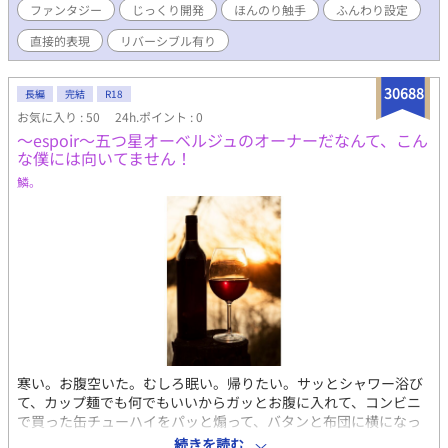
ファンタジー
じっくり開発
ほんのり触手
ふんわり設定
直接的表現
リバーシブル有り
30688
長編
完結
R18
お気に入り : 50
24h.ポイント : 0
〜espoir〜五つ星オーベルジュのオーナーだなんて、こん
な僕には向いてません！
鱗。
寒い。お腹空いた。むしろ眠い。帰りたい。サッとシャワー浴び
て、カップ麺でも何でもいいからガッとお腹に入れて、コンビニ
で買った缶チューハイをパッと煽って、バタンと布団に横になっ
て眠りたい。 28歳。フリーター。つまり無職。職歴無し。そんな
続きを読む