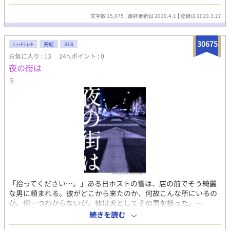
身 ただのお人形になんてなりたくない だから僕は、自分の意思は
曲げないんだ これは完璧になりきれない僕と 完璧すぎる男のラブ
文字数 15,075
最終更新日 2019.4.1
登録日 2019.3.27
ストーリー
30675
ｼｮｰﾄｼｮｰﾄ
完結
R18
お気に入り : 13
24h.ポイント : 0
夜の街は
ミ
「拾ってください…。」ある日ホストの雪は、店の前でそう綺麗
な男に頼まれる。彼がどこから来たのか、何故こんな所にいるの
か。何一つわからないが、彼は犬としてその男を拾った。ー
「犬」 「…優しすぎる。」柔らかくキスをしてくる彼に後ろめた
続きを読む
さを感じる男は、ある日もっとひどくして欲しいと頼みこむ。相