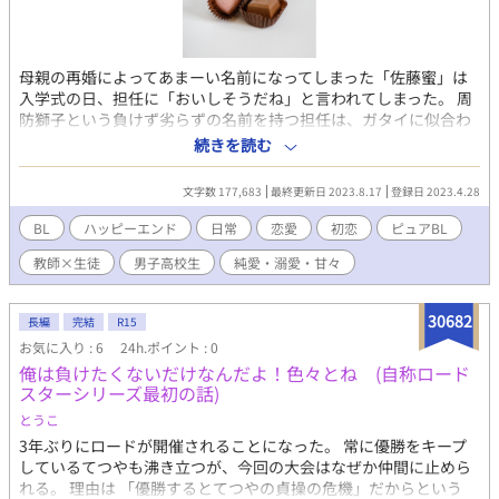
母親の再婚によってあまーい名前になってしまった「佐藤蜜」は
入学式の日、担任に「おいしそうだね」と言われてしまった。 周
防獅子という負けず劣らずの名前を持つ担任は、ガタイに似合わ
ず甘党でおっとりしていて、そばにいると心地がいい。 初恋もま
続きを読む
だな蜜だけど周防と初めての経験を通して恋を知っていく。 （こ
れが恋っていうものなのか？） 人を好きになる苦しさを知った
文字数 177,683
最終更新日 2023.8.17
登録日 2023.4.28
時、蜜は大人の階段を上り始める。 ピュアな男子高生と先生の
甘々ラブストーリー。 ※エブリスタにて『sugar sugar honey』
BL
ハッピーエンド
日常
恋愛
初恋
ピュアBL
のタイトルで掲載されていた作品です。
教師×生徒
男子高校生
純愛・溺愛・甘々
30682
長編
完結
R15
お気に入り : 6
24h.ポイント : 0
俺は負けたくないだけなんだよ！色々とね (自称ロード
スターシリーズ最初の話)
とうこ
3年ぶりにロードが開催されることになった。 常に優勝をキープ
しているてつやも沸き立つが、今回の大会はなぜか仲間に止めら
れる。 理由は 「優勝するとてつやの貞操の危機」だからという