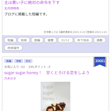
主は悪い子に絶対の命令を下す
五月雨時雨
ブログに掲載した短編です。
文字数 1,732
最終更新日 2023.3.23
登録日 2023.3.23
短編
拘束
首輪
猿轡
スパイ
年下攻め
調教
肉体操作
30681
長編
完結
R18
お気に入り : 63
24h.ポイント : 0
sugar sugar honey！ 甘くとろける恋をしよう
乃木のき