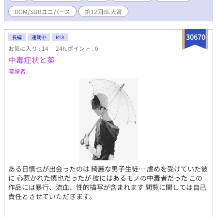
持つことに恐怖を感じているSub上司のゆっくり優しいDom/Sub
DOM/SUBユニバース
第12回BL大賞
ユニバースのお話です。
30670
長編
連載中
R18
お気に入り : 14
24h.ポイント : 0
中毒症状と薬
喫煙者
ある日慎也が出会ったのは 綺麗な男子生徒… 虐めを受けていた彼
に 心惹かれた慎也だったが 彼にはあるモノの中毒者だった この
作品には暴行、流血、性的描写が含まれます 閲覧に関しては自己
責任とさせていただきます。