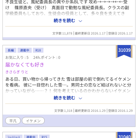
不良生徒と、風紀委員長の爽やか系BLです 攻め→→→→←←受
け 篠原直央（受け） 真面目で勤勉な風紀委員長。クラスの副
学級委員もしており、生徒会の役員として、多々良を支えてき
た。響生のことは手がかかる生徒として、ことある事に世話を焼
続きを読む
いていた。厳しく育てられてきたため、響生の派手な見た目や、
先生に怒られても折れない飄々とした態度には一抹の憧れを抱い
文字数 11,878
最終更新日 2026.1.17
登録日 2026.1.17
ている。 久我響生（攻め） 学校に入りたての頃は、今よりも
っと荒れており、無気力で喧嘩三昧の毎日だった。最初、直央の
ことは、鬱陶しいと思っていたものの、見返りを求めない優しさ
31039
長編
連載中
R18
と芯の強さに惹かれていく。喧嘩をぱったり辞めてからは、直央
お気に入り : 5
24h.ポイント : 0
に構われたいがために、ピアスを増やしたり、服装を崩したりし
届かなくても好き
ている。巷に流れている噂は大概がデタラメ。 多々良 テキト
ーな生徒会長。ガサツで、大らか。それでも、校則の見直しや、
きさらぎ りと
去年まで各クラス展示だけで盛り上がらなかった文化祭を、生徒
ある日、買い物から帰ってきた 雪は部屋の前で倒れてるイケメン
主体のものに改革するなどの実績があり、数多くの生徒から人気
を看病。 彼に一目惚れした雪…。男同士の恋など結ばれないと分
を集めている。
かっていながら……？！ 何を考えているのかわからないイケメン
と 世話好きの雪はどうなるか？！ 無表情なクールイケメン×世話
続きを読む
好きな平凡
文字数 1,318
最終更新日 2016.1.29
登録日 2016.1.29
平凡
イケメン
31040
ｼｮｰﾄｼｮｰﾄ
連載中
R15