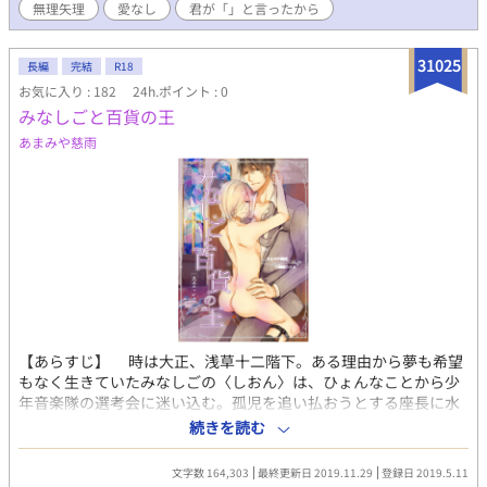
無理矢理
愛なし
君が「」と言ったから
た神条院 敬聖（カンジョウイン ケイセイ）に目を着けられ、いじ
めの対象となってしまう。 精神的、肉体的ないじめを何となく受
け過ごす日々を数ヶ月送った頃に、性的ないじめが始まった。は
31025
長編
完結
R18
じめは敬聖の相手のみだったが、徐々に多人数の相手をさせられ
お気に入り : 182
24h.ポイント : 0
るようになっていく。それでも人生に何の期待も抱いていない尚
みなしごと百貨の王
貴は唯々諾々と虐げられることに何の抵抗も示さずにいた。 言わ
れるがままに誰にでも抱かれる尚貴に対し、自分で命じたのにも
あまみや慈雨
関わらず何故か不愉快を感じ、敬聖はある日、尚貴に向かい「死
ね」と口走ってしまう。 次の瞬間、３階の教室から飛び降りた尚
貴の身体は地面に倒れ込んでいた――。 自主性が薄く、唯々諾々
と支配されてしまう少年、尚貴。 格式高い金持ちの家に生まれ、
人間は支配するものだと幼い頃より帝王学を教え込まれた少年、
敬聖。 陰湿ないじめと支配。愛のない性行為。複数人による性暴
力。 それでも逆らうことなく享受する尚貴を苦しめたくて、敬聖
は絶対に言ってはいけない一言を放ってしまう。 不器用な俺様傲
慢×自主性の薄い苦学生 シリーズ第一部。予定では三部構成で
す。 現在、連載作品が多いのでこれ以上は連載を増やせません。
【あらすじ】 時は大正、浅草十二階下。ある理由から夢も希望
幾つか連載作品を完結させてから書く予定です。書きたい欲がど
もなく生きていたみなしごの〈しおん〉は、ひょんなことから少
うにもならない時には少しづつ更新されるかもしれませんが基本
年音楽隊の選考会に迷い込む。孤児を追い払おうとする座長に水
は連載作品を優先させて頂きます。申し訳御座いません。 ＊不定
をかけられ、みすぼらしい濡れ鼠になったはずのしおんのこと
期更新。 性的描写があります故、高校生含む18歳未満の方は、自
続きを読む
を、まっすぐに見つめる者がひとりだけいた。 「歌わないの
己責任に於いて判断をお願い致します。 当方では、如何なる不利
か？」 その男、若き百貨店王龍郷（りゅうごう）との出会い
益を被られましても責任が取れませんので、予めご理解下さいま
文字数 164,303
最終更新日 2019.11.29
登録日 2019.5.11
が、しおんの世界を大きく変えていく。 座敷牢に閉じ込められ