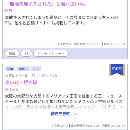
「無理矢理キスされた」と君が泣いた。
鈴乃
事故キスされてしまった親友と、その号泣につきあう主人公の
SS。 他小説投稿サイトにも掲載しています。
文字数 426
最終更新日 2021.5.9
登録日 2021.5.9
短編
SS
ショートショート
31031
短編
連載中
R18
お気に入り : 6
24h.ポイント : 0
金の花・銀の嵐
おぼろん
大陸の大部分を支配するマリアンヌ王国を統治する王・リュース
イールと長年奴隷として扱われていたテミス人の大神官ジルベス
ターの恋。 元ネタは普通の中世異世界ファンタジー（未完成、て
か描いてすらいないw）。こちらはスピンオフ的なエロメインの
続きを読む
短編BL。ただただこの二人のエロが書きたかっただけの完全趣味
丸出し小説。 小説にオチや意味を求める方、18歳以下はやめてお
文字数 3,408
最終更新日 2021.8.25
登録日 2021.8.24
いた方がいいかも？