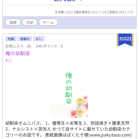
オ・アルディ・ヘルデスとの婚約を破棄する。
文字数 1,912
最終更新日 2017.7.29
登録日 2017.7.27
溺愛
王妃
ゲーム
31022
短編
連載中
なし
お気に入り : 38
24h.ポイント : 0
俺の幼馴染
わこ
幼馴染オムニバス。 1．優等生×劣等生 2．世話焼き×腹黒天然
3．ナルシスト×苦労人 かつて自サイトに載せていた幼馴染カテ
ゴリーのお話です。 表紙画像はぱくたそ様(www.pakutaso.com)