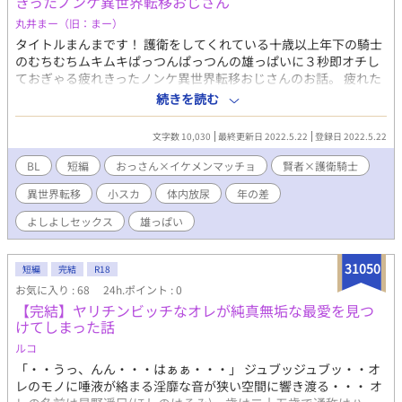
きったノンケ異世界転移おじさん
丸井まー（旧：まー）
タイトルまんまです！ 護衛をしてくれている十歳以上年下の騎士
のむちむちムキムキぱっつんぱっつんの雄っぱいに３秒即オチし
ておぎゃる疲れきったノンケ異世界転移おじさんのお話。 疲れた
おっさん×ママみやべぇイケメンマッチョ。 ※小スカ、体内放尿
続きを読む
があります。苦手な方はご注意ください。 ※ムーンライトノベル
ズさんでも公開しております。
文字数 10,030
最終更新日 2022.5.22
登録日 2022.5.22
BL
短編
おっさん×イケメンマッチョ
賢者×護衛騎士
異世界転移
小スカ
体内放尿
年の差
よしよしセックス
雄っぱい
31050
短編
完結
R18
お気に入り : 68
24h.ポイント : 0
【完結】ヤリチンビッチなオレが純真無垢な最愛を見つ
けてしまった話
ルコ
「・・うっ、んん・・・はぁぁ・・・」 ジュブッジュブッ・・オ
レのモノに唾液が絡まる淫靡な音が狭い空間に響き渡る・・・ オ