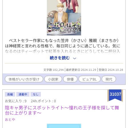
ベストセラー作家にもなった笠井（かさい）雅親（まさちか）
は神経質と言われる性格で、毎日同じように過ごしている。気に
なるのはティーポットで紅茶を入れるときにどうしても二杯分入
ってしまって、残る一杯分だけ。 そんな雅親の元に、不倫スキ
続きを読む
ャンダルで身を隠さなければいけなくなった有名俳優の逆島（さ
かしま）恋（れん）が飛び込んでくる。恋のマネージャーが雅親
文字数 102,294
最終更新日 2024.11.29
登録日 2024.10.28
の姉だったために、恋と同居するしかなくなった雅親。 同居し
ていくうちに雅親の閉じた世界に変化が起こり、恋も成長してい
体格がいい方が受け
小説家
俳優
ピュアBL
現代
く。 全く違う二人が少しずつお互いを認めるボーイズラブスト
ーリー。
31037
長編
連載中
なし
お気に入り : 9
24h.ポイント : 0
陰キャ男子にスポットライト〜憧れの王子様を探して舞
台に上がります〜
おとや