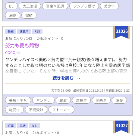
せ。 タイトル横に＊印がある頁は性的描写を含みますので、お気
ない系大正浪漫、ここに開幕。 イラストは有償依頼しているもの
を付け下さい。 此方の作品は、作者の妄想によるフィクションで
BL
大正浪漫
富豪×孤児
ツンデレ受け
美少年
です。無断転載ご遠慮ください。
あり、実際のものとは一切の関係も御座いません。 また、作者は
溺愛
完結
・・・・・・・・・・・・・・・・・・ 冬コミ参加します。「虹
専門家ではありませんので、間違った解釈等あるかと思います。
を見たかい」に後日談のえろを書き足したものが新刊です。
苦手な方は読まれないことをオススメ致します。 以上のことご理
12/28（土）南棟ﾉ19b「不機嫌ロメオ」
解頂けたらと思います。
31026
長編
連載中
R18
・・・・・・・・・・・・・・・・・・
お気に入り : 143
24h.ポイント : 0
努力も愛も賜物
COCOmi
ヤンデレハイスペ美形×努力型平凡←親友(後々増えます)。 努力
することしか取り柄のない充希は高校1年になり陸上を辞め医学部
を目指していた。そんな時、学校の憧れの的である陸上部の真悠
と出会い、次第に仲を深めていく。しかし、天才的な才能を持つ
続きを読む
彼と仲良くなればなるほど不幸になっていく自分に嫌気がさし
て…。 「努力すれば何もかもが報われるのか…？」 総受け(複数
文字数 58,065
最終更新日 2021.5.29
登録日 2020.5.23
攻め)ですが、基本的には真悠×充希中心に展開していきます。
美形×平凡
ヤンデレ
執着
高校生
同級生
溺愛
総受け
不憫受け
ストーカー
31027
短編
完結
なし
お気に入り : 6
24h.ポイント : 0