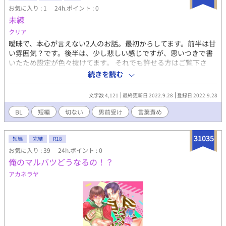
お気に入り : 1
24h.ポイント : 0
未練
クリア
曖昧で、本心が言えない2人のお話。最初からしてます。前半は甘
い雰囲気？です。後半は、少し悲しい感じですが、思いつきで書
いたため設定が色々抜けてます。 それでも許せる方はご覧下さ
い。 今のところ、続きは書く予定はないですが、この2人には幸
続きを読む
せになってもらいたいですね。書くならハピエンで。
文字数 4,121
最終更新日 2022.9.28
登録日 2022.9.28
BL
短編
切ない
男前受け
言葉責め
31035
短編
完結
R18
お気に入り : 39
24h.ポイント : 0
俺のマルバツどうなるの！？
アカネラヤ