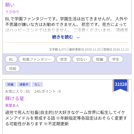
願い
うさのり
BLで学園ファンタジーです。学園生活は出てきませんが。 人外や
不思議が嫌いな方はお勧めできません。 悲恋です。見方によって
はハッピーエンドではありません。 ご注意くださいませ。 須崎克
典は、高等部の寮で荷造りをしていた。その横には恋人である早
続きを読む
瀬晃がいた。 二人は今春から、同じ学園で高等部の隣にある大学
への進学が決まっていた。 ふと気づくと、須崎は当たり前のよう
文字数 8,073
最終更新日 2020.11.25
登録日 2020.11.21
に大学の寮の食堂に一人でいた。 自分の記憶に違和感を感じた須
崎は、後輩に会うために高等部の寮に向かった。 ここまで読んで
BL
和風ファンタジー
悲恋
切ない
短編
学生
いただいてありがとうございます。 今回は５話で終了です。 かな
完結
り昔に書いた作品です。手直しは少ししましたが。 誤字脱字など
あるかと思います。お教えいただければ嬉しいです。 いつも通り
に拙い作品ですが、気に入っていただければ幸いです。
31028
短編
連載中
なし
お気に入り : 85
24h.ポイント : 0
輝ける星
鳫葉あん
過労で死んだ社畜(自主的)が大好きなゲーム世界に転生してイケ
メンアイドルを育成する話 ※年齢指定等各設定はおそらく変更す
る可能性があります ※不定期更新