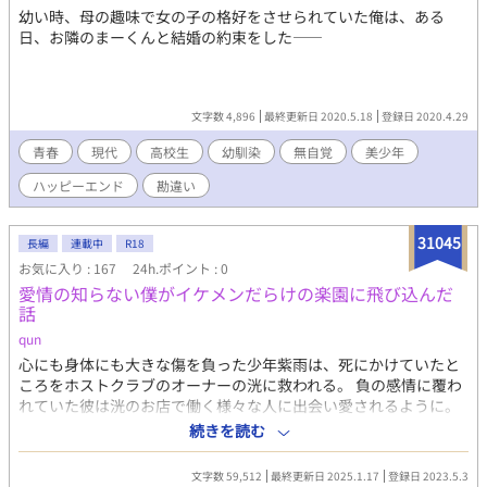
幼い時、母の趣味で女の子の格好をさせられていた俺は、ある
日、お隣のまーくんと結婚の約束をした――
文字数 4,896
最終更新日 2020.5.18
登録日 2020.4.29
青春
現代
高校生
幼馴染
無自覚
美少年
ハッピーエンド
勘違い
31045
長編
連載中
R18
お気に入り : 167
24h.ポイント : 0
愛情の知らない僕がイケメンだらけの楽園に飛び込んだ
話
qun
心にも身体にも大きな傷を負った少年紫雨は、死にかけていたと
ころをホストクラブのオーナーの洸に救われる。 負の感情に覆わ
れていた彼は洸のお店で働く様々な人に出会い愛されるように。
愛情を感じたことのない彼の新たな人生が始まる。 傷持ち主人公
続きを読む
総受けR-18ハッピーエンドな物語Start
文字数 59,512
最終更新日 2025.1.17
登録日 2023.5.3