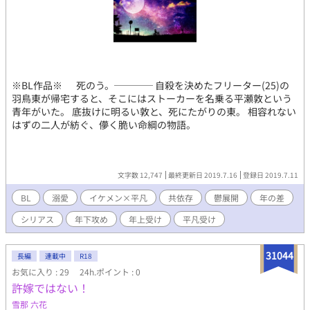
※BL作品※ 死のう。──── 自殺を決めたフリーター(25)の
羽鳥東が帰宅すると、そこにはストーカーを名乗る平瀬敦という
青年がいた。 底抜けに明るい敦と、死にたがりの東。 相容れない
はずの二人が紡ぐ、儚く脆い命綱の物語。
文字数 12,747
最終更新日 2019.7.16
登録日 2019.7.11
BL
溺愛
イケメン×平凡
共依存
鬱展開
年の差
シリアス
年下攻め
年上受け
平凡受け
31044
長編
連載中
R18
お気に入り : 29
24h.ポイント : 0
許嫁ではない！
雪那 六花