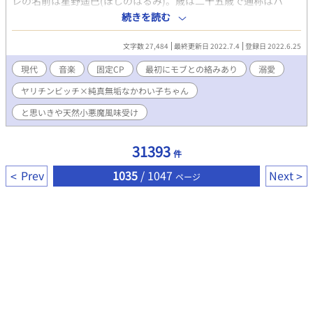
レの名前は星野遥巳(ほしのはるみ)。歳は二十五歳で通称はハ
ル。オレは今、クラブの楽屋横の物置で、ナンパしてきた外国人
続きを読む
の男にモノを咥えられている。 まぁ、よくある？パーティーでの
一コマだ。オレは気持ちいいことが大好きで、男でも女でも好み
文字数 27,484
最終更新日 2022.7.4
登録日 2022.6.25
のタイプならいつでもウェルカム。ちなみに男相手の時はタチ寄
りのリバ。 「バイでヤリチンビッチなハル」それがみんなが認識
現代
音楽
固定CP
最初にモブとの絡みあり
溺愛
しているオレ。 なのに、一発抜いてもらってその物置から出た
ヤリチンビッチ×純真無垢なかわい子ちゃん
瞬間、通路で出会った可愛い男の子、咲山友希(さきやまともき)
二十歳に一目惚れ。生まれて初めて本気の恋に落ちてしまったん
と思いきや天然小悪魔風味受け
だ。 これは、ヤリチンビッチなオレが純真無垢な天使を見つ
け、一途にその子だけを愛するようになる物語。 ーーーーーーー
ーー ☆R18には＊を付けます。 ☆気軽にお読みいただける短編予
31393
件
定。辛い出来事などは起こりません。 ☆主人公はヤリチンビッチ
ですが、CPでのリバはありません。
Prev
1035
/ 1047
Next
ページ