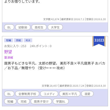
よりお借りしています。
文字数 42,674
最終更新日 2018.7.1
登録日 2018.6.30
BL
幼馴染
高校生
大学生
31023
短編
完結
R18
お気に入り : 253
24h.ポイント : 0
野望
葉津緒
腐男子もどきな平凡、太郎の野望。 美形不良×平凡腐男子 おバカ
／お下品／無理やり （受け←←←攻め）
文字数 28,457
最終更新日 2020.7.24
登録日 2018.8.30
BL
全寮制男子校
コメディ
美形×平凡
溺愛
短編
完結
腐男子受け
学園BL