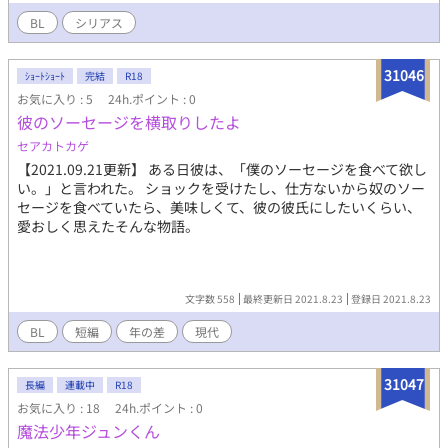
BL
シリアス
31046
ｼｮｰﾄｼｮｰﾄ
完結
R18
お気に入り : 5
24h.ポイント : 0
彼のソーセージを横取りしたよ
セアカトカゲ
【2021.09.21更新】 ある日彼は、「僕のソーセージを食べて欲し
い。」と言われた。 ショックを受けたし、仕方ないから奴のソー
セージを食べていたら、美味しくて、彼の彼氏にしたいくらい、
愛おしく思えたそんな物語。
文字数 558
最終更新日 2021.8.23
登録日 2021.8.23
BL
短編
年の差
現代
31047
長編
連載中
R18
お気に入り : 18
24h.ポイント : 0
魔法少年ジュンくん