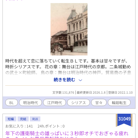
時代を超えて恋に落ちていく転生ＢＬです。基本は甘々ですが、
時折シリアスです。 花の章：舞台は江戸時代の京都。二条城勤め
の武士×町絵師。 鳥の章：舞台は明治時代の神戸。貿易商の子息
×家庭教師。 風の章：未投稿です。 月の章：未投稿です。 作中の
続きを読む
風俗や生活様式は史実に沿っていますが、会話は現代語ですの
で、当時はまだ存在しない言葉も敢えて使っています。 ほとんど
文字数 131,876
最終更新日 2026.1.8
登録日 2022.1.10
の回は全年齢です。性描写がある回にはタイトルに★をつけてい
ます。
BL
明治時代
江戸時代
シリアス
甘々
輪廻転生
31049
短編
完結
R18
お気に入り : 141
24h.ポイント : 0
年下の護衛騎士の雄っぱいに３秒即オチでおぎゃる疲れ