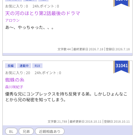
お気に入り : 0
24h.ポイント : 0
天の河のほとり第2話最後のドラマ
アロウン
あ〜、やっちゃった、、。
文字数 44
最終更新日 2026.7.18
登録日 2026.7.18
31041
長編
連載中
R18
お気に入り : 20
24h.ポイント : 0
蜘蛛の糸
森川咲紀子
優秀な兄にコンプレックスを持ち反発する弟。しかしひょんなこ
とから兄の秘密を知ってしまう。
文字数 21,788
最終更新日 2018.10.11
登録日 2018.10.11
BL
兄弟
近親相姦あり