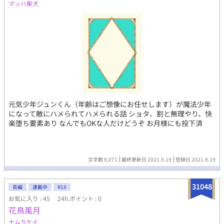
マッハ柴犬
元気少年ジュンくん（年齢はご想像にお任せします）が魔法少年
になって敵にハメられてハメられる話 ショタ、割と無理やり、快
楽堕ち要素あり なんでもOKな人だけどうぞ お月様にも投下済
文字数 8,071
最終更新日 2021.9.19
登録日 2021.9.19
31048
長編
連載中
R18
お気に入り : 45
24h.ポイント : 0
花鳥風月
ナムラケイ