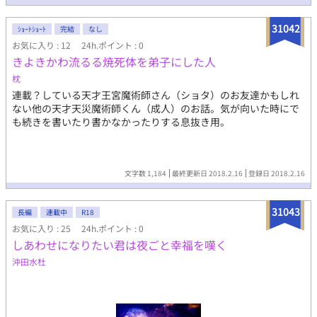
31042
ｼｮｰﾄｼｮｰﾄ
完結
なし
お気に入り : 12
24h.ポイント : 0
きよきかわ流るる焼死体を弟子にした人
枕
連載？している天才王宮魔術師さん（ショタ）のお友達かもしれ
ない他の天才天災魔術師くん（成人）のお話。気が向いた時にで
も続きを書いたり書かなかったりする息抜き用。
文字数 1,184
最終更新日 2018.2.16
登録日 2018.2.16
31043
長編
連載中
R18
お気に入り : 25
24h.ポイント : 0
しあわせになりたい君は夜ごと幸福を嘆く
沖田水杜