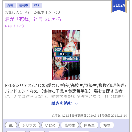
31024
短編
連載中
R18
お気に入り : 47
24h.ポイント : 0
君が「死ね」と言ったから
Neu（ノイ）
R-18/シリアス/いじめ/愛なし/格差/高校生/同級生/複数/無理矢理/
バッドエンド/etc. 【金持ち子息×貧乏苦学生】 場を支配する者
に、人間は逆らえない。 絶対の支配者が法律となり、社会は成り
立っていく。 法治国家などとは名ばかりである。 社会は暴力を罰
続きを読む
せず、弱者を見て見ぬフリをする。 底辺に堕ちた人間は最下層を
這いずり回り、ただ支配者に抑圧されて過ごすのだ。 父親からの
文字数 4,212
最終更新日 2019.3.1
登録日 2018.11.16
暴力に耐え兼ね、母が家を出てから三年。曲路 尚貴（スジカイ ナ
オタカ）は無職の父が受給する生活保護費と自らのバイト代で苦
BL
シリアス
いじめ
高校生
同級生
複数
しい生活を送っていた。高校三年に進級し、クラスメイトとなっ