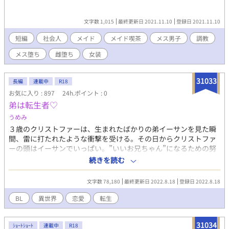
文字数 1,015
最終更新日 2021.11.10
登録日 2021.11.10
短編
社会人
メイド
メイド喫茶
メス男子
調教
メス堕ち
雌堕ち
女装
31033
長編
連載中
R18
お気に入り : 897
24h.ポイント : 0
弟は転生者♡
うめみ
３歳のクリストファーは、生まれたばかりの弟イーサンを見た瞬
間、雷に打たれたような衝撃を受ける。その日からクリストファ
ーの頭はイーサンでいっぱい。”いいお兄ちゃん”になるための努
力の日々が始まった。 転生者である弟をそれと知らずに溺愛する
続きを読む
うち、いつの間にか身につけた異世界”ニホン”の知識と感覚でク
リストファーは周囲の人々を魅了していく。 兄である主人公総受
文字数 78,180
最終更新日 2022.8.18
登録日 2022.8.18
け
BL
異世界
恋愛
転生
31034
ｼｮｰﾄｼｮｰﾄ
連載中
R18