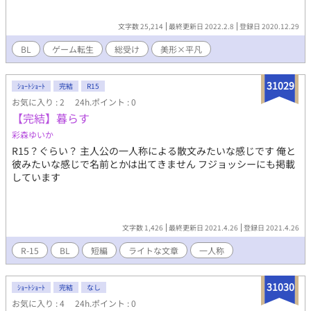
文字数 25,214
最終更新日 2022.2.8
登録日 2020.12.29
BL
ゲーム転生
総受け
美形×平凡
31029
ｼｮｰﾄｼｮｰﾄ
完結
R15
お気に入り : 2
24h.ポイント : 0
【完結】暮らす
彩森ゆいか
R15？ぐらい？ 主人公の一人称による散文みたいな感じです 俺と
彼みたいな感じで名前とかは出てきません フジョッシーにも掲載
しています
文字数 1,426
最終更新日 2021.4.26
登録日 2021.4.26
R-15
BL
短編
ライトな文章
一人称
31030
ｼｮｰﾄｼｮｰﾄ
完結
なし
お気に入り : 4
24h.ポイント : 0