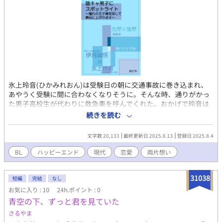
氷上玲音(ひかみれおん)は受験日の朝に交通事故に巻き込まれ、
あやうく受験に間に合わなくなりそうに。そんな時、通りがかっ
た男子高校生が代わりに救急車を呼んでくれた。おかげで玲音は
試験に間に合い、無事葉佐高校に合格。助けてくれた彼は葉佐高
続きを読む
の制服を着ていたから先輩に違いない。入学したらきっと会え
る！ けれど彼はなかなか見つからなくて……。
文字数 20,133
最終更新日 2025.8.13
登録日 2025.8.4
BL
ハッピーエンド
現代
恋愛
両片想い
31038
短編
完結
なし
お気に入り : 10
24h.ポイント : 0
青空の下、ずっと君を見ていた
さるやま