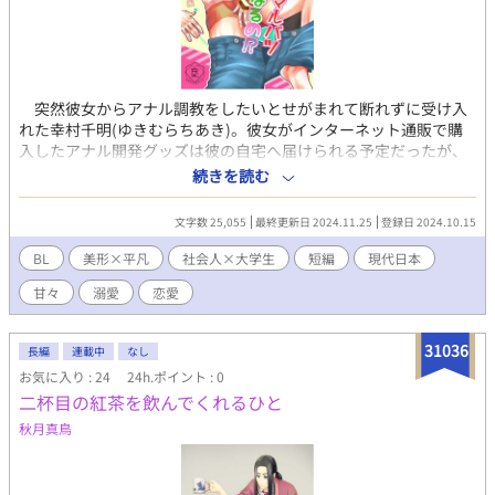
突然彼女からアナル調教をしたいとせがまれて断れずに受け入
れた幸村千明(ゆきむらちあき)。彼女がインターネット通販で購
入したアナル開発グッズは彼の自宅へ届けられる予定だったが、
住所入力ミスで全く違う場所に届けられていたことが発覚。すぐ
続きを読む
さま彼女に荷物を取りに行けと言われ断れず、素直にかの家へと
足を運ぶ。 訪れた邸宅の前には届いているはずのダンボールは
文字数 25,055
最終更新日 2024.11.25
登録日 2024.10.15
存在せず、仕方なくチャイムを鳴らして家人を呼ぶ千明の前に現
れたのは鹿嶋瑛太(かしまえいた)。すでに箱の中身を確認してい
BL
美形×平凡
社会人×大学生
短編
現代日本
た鹿嶋は、これを引き取りに来た千明の容姿を一目で気に入り、
甘々
溺愛
恋愛
彼を半ば強引に宅内に引き入れて……。
31036
長編
連載中
なし
お気に入り : 24
24h.ポイント : 0
二杯目の紅茶を飲んでくれるひと
秋月真鳥