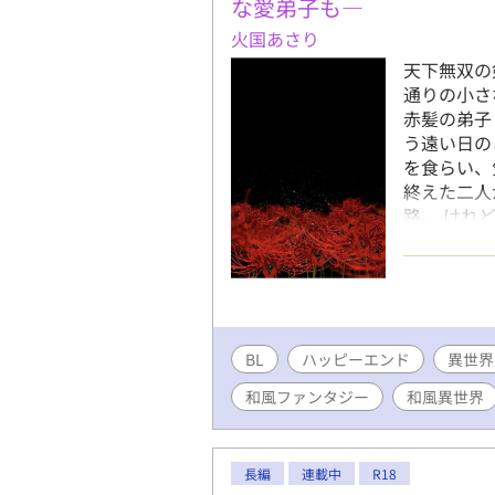
な愛弟子も―
火国あさり
天下無双の
通りの小さ
赤髪の弟子
う遠い日の
を食らい、
終えた二人
路。 けれ
怪」の影が
日常を守る
に斬り裂い
往く師弟の
子×師匠の
BL
ハッピーエンド
異世界
和風ファンタジー
和風異世界
長編
連載中
R18