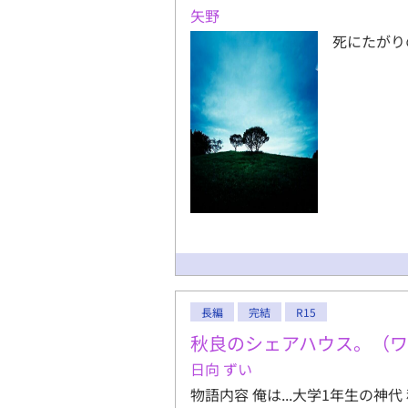
矢野
死にたがり
長編
完結
R15
秋良のシェアハウス。（
日向 ずい
物語内容 俺は...大学1年生の神