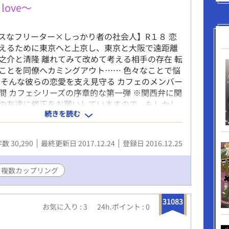
love～
スなフリーター×しっかり者の社会人】R１８ 恋
えるために東京へと上京し、東京と大阪で遠距離
之介と清隆 離れてみて改めて考える相手の存在 転
ことを同僚へカミングアウト…… 色々なことで悩
 そんな彼らの恋愛を支え見守る カフェのメンバー
間 カフェシリーズの序章的な第一弾 ※関西弁に関
の友達に修正をお願いしていますので、もしかし
続きを読む
れの箇所があるかもしれないとご了承ください
数 30,290
最終更新日 2017.12.24
登録日 2016.12.25
複数カップリング
31083
お気に入り : 3
24h.ポイント : 0