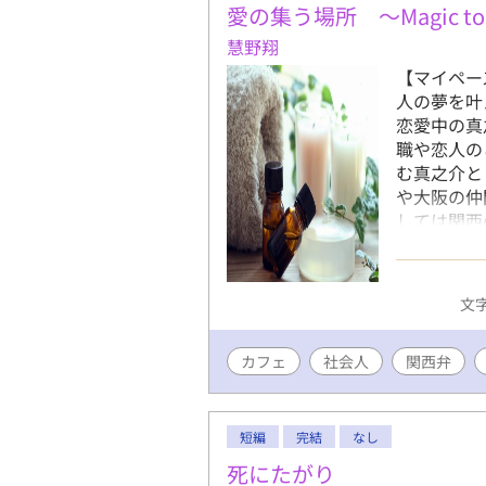
愛の集う場所 ～Magic to 
慧野翔
【マイペー
人の夢を叶
恋愛中の真
職や恋人の
む真之介と
や大阪の仲
しては関西
たら直し忘
文字
カフェ
社会人
関西弁
短編
完結
なし
死にたがり