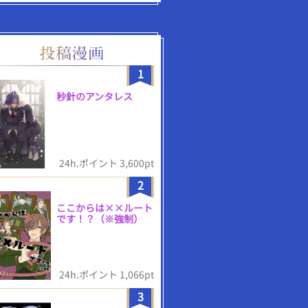
1
秒針のアンタレス
24h.ポイント 3,600pt
2
ここからは××ルート
です！？（※強制）
24h.ポイント 1,066pt
3