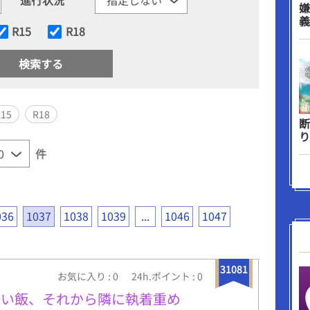
嫌
義
R15
R18
R15
R18
断
り
件
036
1037
1038
1039
...
1046
1047
31081
お気に入り : 0
24h.ポイント : 0
味い飯、それから隣に執着重め