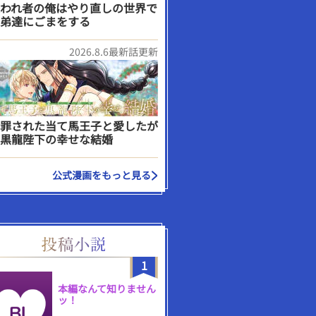
われ者の俺はやり直しの世界で
弟達にごまをする
2026.8.6最新話更新
罪された当て馬王子と愛したが
黒龍陛下の幸せな結婚
公式漫画をもっと見る
1
本編なんて知りません
ッ！