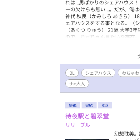
れは...男ばかりのシェアハウス
ーの欠けらも無い...。だが、俺は
神代 秋良（かみしろ あきら） 1
ェアハウスをする事となる。（シ
（あくつ りゅう） 21歳 大学
ので、お兄ちゃん見たいな存在
だが...。） ・水樹 虎太郎（みず
い...。毎晩、誰かの布団で眠
れるほど...。容姿性格ともに可愛
は、彼の過去に問題があるみたい..
人。 新しく入った秋良に何故か敵
BL
シェアハウス
わちゃわ
るみたいで...それがきっかけで秋
the大人
く すずと） 34歳 社会人 既
で、大人の余裕をかましてくる
で...。その事は、シェアハウスの
短編
完結
R18
待夜駅と碧翠堂
リリーブルー
幻想耽美。