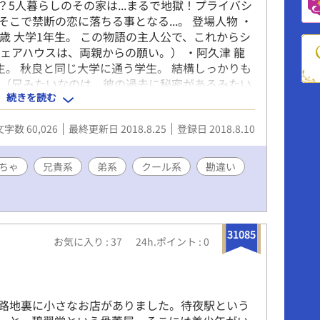
！？5人暮らしのその家は...まるで地獄！プライバシ
そこで禁断の恋に落ちる事となる...。 登場人物 ・
8歳 大学1年生。 この物語の主人公で、これからシ
ェアハウスは、両親からの願い。） ・阿久津 龍
3年生。 秋良と同じ大学に通う学生。 結構しっかりも
。（兄みたいなのは、彼の過去に秘密があるみたい
続きを読む
き こたろう） 17歳 高校2年生。 すごく人懐っこ
りにつく。シェアハウスしている仲間には、苦笑いさ
文字数 60,026
最終更新日 2018.8.25
登録日 2018.8.10
いから、男女ともにモテるが...腹黒い...。（それ
.。） ・榛名 青波（はるな あおば） 29歳 社会
意むき出し...。どうやら榛名には、ある秘密があ
ちゃ
兄貴系
弟系
クール系
勘違い
良と仲良くなる...みたいだが…？ ・加来 鈴斗（か
婚者。 シェアハウスのメンバーで最年長。完璧社会人
が、何故か婚約相手の女性とは、別居しているよう
人にあんまり話さないようだ...。
31085
お気に入り : 37
24h.ポイント : 0
路地裏に小さなお店がありました。待夜駅という