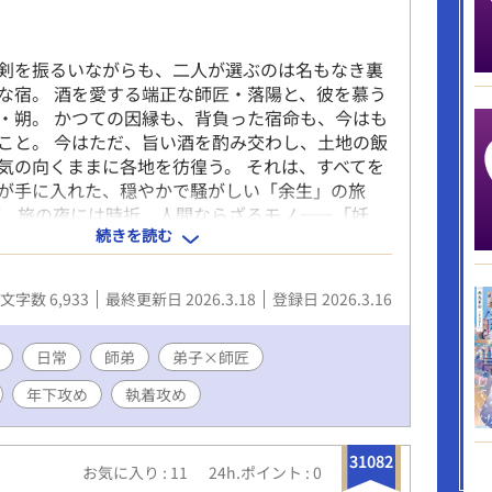
剣を振るいながらも、二人が選ぶのは名もなき裏
な宿。 酒を愛する端正な師匠・落陽と、彼を慕う
・朔。 かつての因縁も、背負った宿命も、今はも
こと。 今はただ、旨い酒を酌み交わし、土地の飯
気の向くままに各地を彷徨う。 それは、すべてを
が手に入れた、穏やかで騒がしい「余生」の旅
ど、旅の夜には時折、人間ならざるモノ――「妖
続きを読む
忍び寄る。 弟子は師匠を守るため、師匠は愛しき
ため。 二人は再び刀を手に取り、夜の闇を鮮やか
ていく。 絆と刀、そして徳利を背負い、気ままに
文字数 6,933
最終更新日 2026.3.18
登録日 2026.3.16
ロードムービー・ファンタジー。 既にできてる弟
ハッピーエンド そのうちR18になります。
日常
師弟
弟子×師匠
年下攻め
執着攻め
31082
お気に入り : 11
24h.ポイント : 0