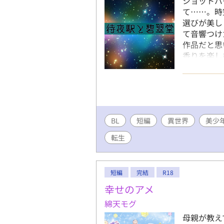
ショットバ
て……。時
選びが美し
て音響つけ
作品だと思
香りを楽し
言葉で上手
見て下さい
Fujossy
BL
短編
異世界
美少
転生
短編
完結
R18
幸せのアメ
綿天モグ
母親が教え