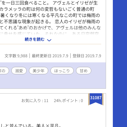
め'を一日三回食べること。 アヴェルとイリゼが生
カラメッラの町は何の変哲もないごく普通の町
は暑くなり冬には寒くなる平凡なこの町では梅雨の
と不思議な現象が起きる。 恋人のイリゼが梅雨の
てくれる'あめ'のおかげで、アヴェルは他のみんな
に幸せを感じていた。それなのに、ある日突然空
続きを読む
が降らなくなって… 表紙: NeoZone様
anahaney) Fujossy開催梅雨コンテスト参加作品。
文字数 9,988
最終更新日 2019.7.9
登録日 2019.7.9
ぼの
溺愛
美少年
ほっこり
甘め
31087
お気に入り : 11
24h.ポイント : 0
狭しと並んでいる。美人×平凡。