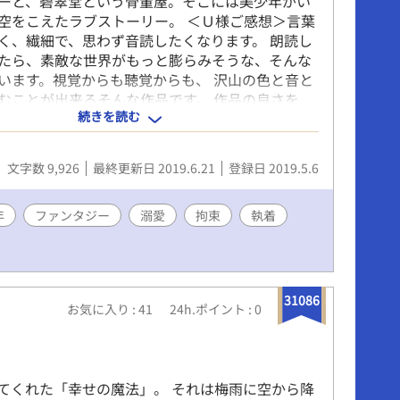
ーと、碧翠堂という骨董屋。そこには美少年がい
空をこえたラブストーリー。 ＜Ｕ様ご感想＞言葉
く、繊細で、思わず音読したくなります。 朗読し
たら、素敵な世界がもっと膨らみそうな、そんな
います。視覚からも聴覚からも、 沢山の色と音と
むことが出来るそんな作品です。 作品の良さを、
続きを読む
く説明できなくてもどかしいです。是非、読んで
。私の滅茶苦茶好きな作品です。 重複投稿：
文字数 9,926
最終更新日 2019.6.21
登録日 2019.5.6
年
ファンタジー
溺愛
拘束
執着
31086
お気に入り : 41
24h.ポイント : 0
てくれた「幸せの魔法」。 それは梅雨に空から降