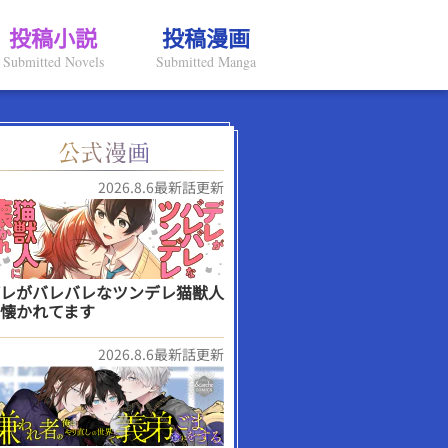
投稿小説
投稿漫画
Submitted Novels
Submitted Manga
2026.8.6最新話更新
レがバレバレなツンデレ猫獣人
懐かれてます
2026.8.6最新話更新