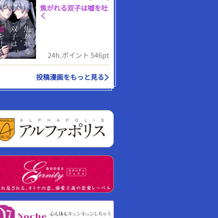
焦がれる双子は嘘を吐
く
24h.ポイント 546pt
投稿漫画をもっと見る