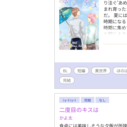
り注ぐ'あ
まれ育った
だ。 夏に
時期になる
時期に集め
と同じよう
から'あめ'
(@hanah
BL
短編
異世界
ほの
完結
ｼｮｰﾄｼｮｰﾄ
完結
なし
二度目のキスは
かよ太
食卓には美味しそうな夕飯が所