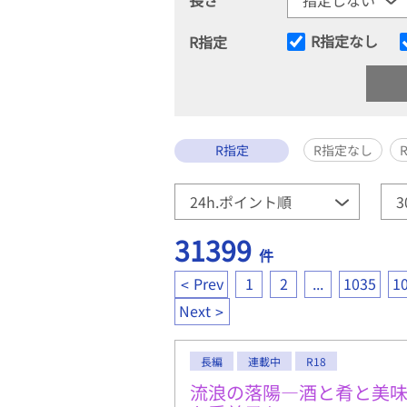
R指定なし
R指定
R指定
R指定なし
31399
件
Prev
1
2
...
1035
1
Next
長編
連載中
R18
流浪の落陽―酒と肴と美