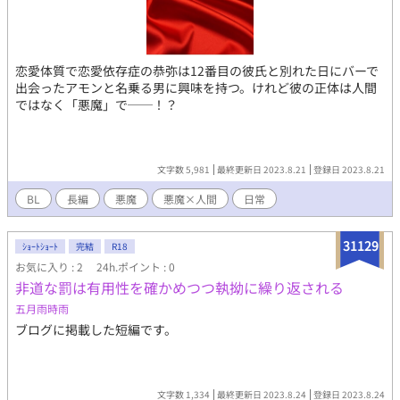
恋愛体質で恋愛依存症の恭弥は12番目の彼氏と別れた日にバーで
出会ったアモンと名乗る男に興味を持つ。けれど彼の正体は人間
ではなく「悪魔」で──！？
文字数 5,981
最終更新日 2023.8.21
登録日 2023.8.21
BL
長編
悪魔
悪魔×人間
日常
31129
ｼｮｰﾄｼｮｰﾄ
完結
R18
お気に入り : 2
24h.ポイント : 0
非道な罰は有用性を確かめつつ執拗に繰り返される
五月雨時雨
ブログに掲載した短編です。
文字数 1,334
最終更新日 2023.8.24
登録日 2023.8.24