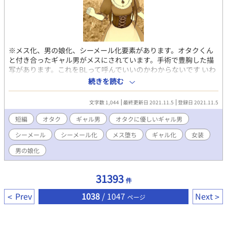
※メス化、男の娘化、シーメール化要素があります。オタクくん
と付き合ったギャル男がメスにされています。手術で豊胸した描
写があります。これをBLって呼んでいいのかわからないです いわ
ゆるオタクに優しいギャル男の話になります。色々ご想像にお任
続きを読む
せします。本番はありませんが下ネタ言ってますのでR15です 閲
覧ありがとうございます。他の作品もよろしくお願いします
文字数 1,044
最終更新日 2021.11.5
登録日 2021.11.5
短編
オタク
ギャル男
オタクに優しいギャル男
シーメール
シーメール化
メス堕ち
ギャル化
女装
男の娘化
31393
件
Prev
1038
/ 1047
Next
ページ