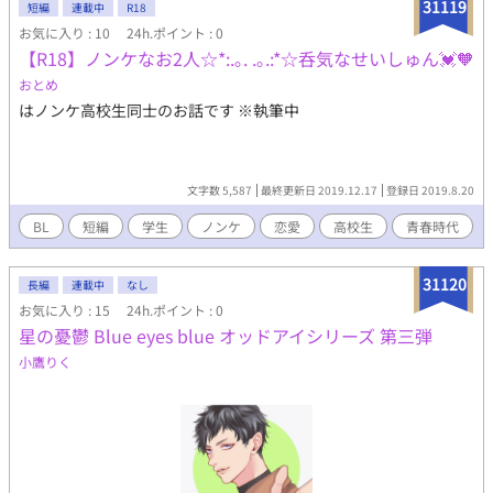
31119
短編
連載中
R18
お気に入り : 10
24h.ポイント : 0
【R18】ノンケなお2人☆*:.｡. .｡.:*☆呑気なせいしゅん💓🧡
おとめ
はノンケ高校生同士のお話です ※執筆中
文字数 5,587
最終更新日 2019.12.17
登録日 2019.8.20
BL
短編
学生
ノンケ
恋愛
高校生
青春時代
31120
長編
連載中
なし
お気に入り : 15
24h.ポイント : 0
星の憂鬱 Blue eyes blue オッドアイシリーズ 第三弾
小鷹りく