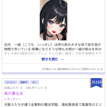
古内 一誠（こうち いっせい）は持ち前の大きな体で街を我が
物顔で歩いている 喧嘩になりそうな時も大柄の一誠が睨みを利か
すと大抵の相手は引いていく そんな風に威圧して好き放題生きて
きた その一誠に起きた悲劇⋯そこから彼は泥沼へと陥り抜け出せ
続きを読む
なくなる そして彼の姿は豹変していく⋯⋯ 一誠を変えてしまった
もの⋯それは⋯強烈な快楽だった⋯ ※本作品には【性的表現／暴
文字数 4,714
最終更新日 2026.5.9
登録日 2025.12.20
力表現／残虐描写】が含まれる可能性があります。苦手な方はご
注意ください。 ※人を選ぶ内容です。閲覧は自己責任でお願いし
ます。 ※センシティブなテーマを扱っています。体調や気分に応
31133
ｼｮｰﾄｼｮｰﾄ
連載中
なし
じて閲覧をご判断ください。
お気に入り : 0
24h.ポイント : 0
風が護る炎
レモンティー
犬獣人たちが通う全寮制の魔法学園。 風紀委員長で風属性のエリ