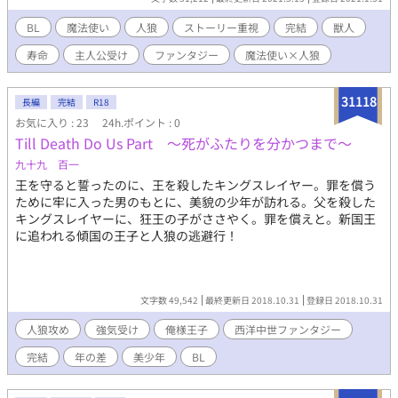
掲載済みの作品です。 ※表紙絵は友人様からです(最終ページに掲
載)。 ※感想大歓迎です!!
BL
魔法使い
人狼
ストーリー重視
完結
獣人
寿命
主人公受け
ファンタジー
魔法使い×人狼
31118
長編
完結
R18
お気に入り : 23
24h.ポイント : 0
Till Death Do Us Part ～死がふたりを分かつまで～
九十九 百一
王を守ると誓ったのに、王を殺したキングスレイヤー。罪を償う
ために牢に入った男のもとに、美貌の少年が訪れる。父を殺した
キングスレイヤーに、狂王の子がささやく。罪を償えと。新国王
に追われる傾国の王子と人狼の逃避行！
文字数 49,542
最終更新日 2018.10.31
登録日 2018.10.31
人狼攻め
強気受け
俺様王子
西洋中世ファンタジー
完結
年の差
美少年
BL