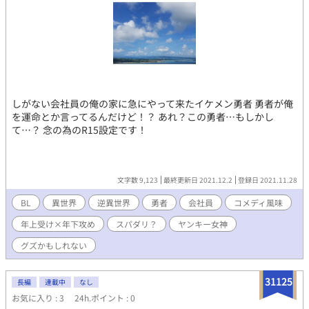
しがない会社員の俺の家に急にやって来たイケメン勇者 勇者が俺
を運命とか言ってるんだけど！？ あれ？この勇者…もしかし
て…？ 念の為のR15設定です！
文字数 9,123
最終更新日 2021.12.2
登録日 2021.11.28
BL
異世界
逆異世界
勇者
会社員
コメディ風味
年上受け×年下攻め
スパダリ？
ヤンキー女神
グズかもしれない
31125
長編
連載中
なし
お気に入り : 3
24h.ポイント : 0