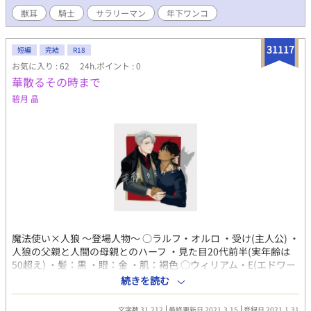
で、超生温かい目で見守って下さいね☆
獣耳
騎士
サラリーマン
年下ワンコ
31117
短編
完結
R18
お気に入り : 62
24h.ポイント : 0
華散るその時まで
碧月 晶
魔法使い×人狼 ～登場人物～ ○ラルフ・オルロ ・受け(主人公) ・
人狼の父親と人間の母親とのハーフ ・見た目20代前半(実年齢は
50超え) ・髪：黒 ・眼：金 ・肌：褐色 ○ウィリアム・E(エドワー
ド)・クロフォード ・攻め ・『白銀の魔法使い』の称号を持つ ・
続きを読む
見た目30代半ば(実際は400歳超えだが、その辺りから数えるのを
止めた) ・髪：銀 ・眼：灰 ・肌：白 ※BLove、エブリスタ様でも
文字数 31,212
最終更新日 2021.3.15
登録日 2021.1.31