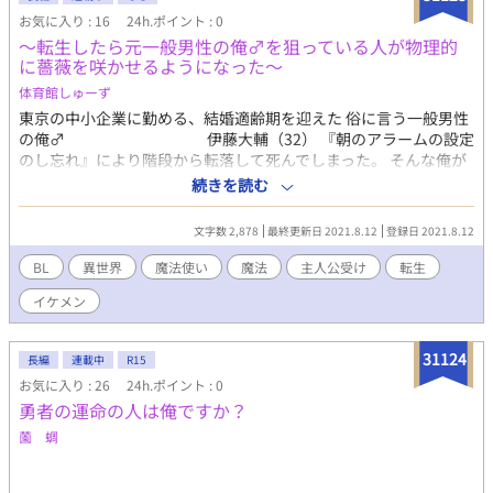
お気に入り : 16
24h.ポイント : 0
〜転生したら元一般男性の俺♂を狙っている人が物理的
に薔薇を咲かせるようになった〜
体育館しゅーず
東京の中小企業に勤める、結婚適齢期を迎えた 俗に言う一般男性
の俺♂ 伊藤大輔（32） 『朝のアラームの設定
のし忘れ』により階段から転落して死んでしまった。 そんな俺が
転生したのは、 中世ヨーロッパのとある王国の皇太子、 シルヴァ
続きを読む
ン・サヴォイア（18） だった。 普通に生活してるだけなのに、た
くさんのイケメンたちに求婚されるようになった？！ その求婚方
文字数 2,878
最終更新日 2021.8.12
登録日 2021.8.12
法は、薔薇を物理的に咲かせることだった…？！ こっち（異世
界）に来てから初めて会う女性には絶望したが、 俺はノンケ。男
BL
異世界
魔法使い
魔法
主人公受け
転生
に抱かれるくらいなら… そう思っていた、シルヴァンだった
イケメン
が…？ ※ご観覧ありがとうございます。 初めて、小説を書くため
不慣れですがよろしくお願いします。
31124
長編
連載中
R15
お気に入り : 26
24h.ポイント : 0
勇者の運命の人は俺ですか？
薗 蜩