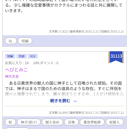
る。 少し複雑な恋愛事情がカクテルにまつわる話と共に展開して
いきます。
文字数 17,822
最終更新日 2025.2.21
登録日 2025.2.21
BL
短編
31113
短編
完結
R18
お気に入り : 24
24h.ポイント : 0
へびとみこ
神代天音
ある日異世界の獣人の国に神子として召喚された琥珀。その国
では、神子はまるで国のための道具のような存在。すぐに伴侶を
選べと強要されてしまう。嫌々選ぼうとする中、1人だけ琥珀を心
配している獣人と出会って……？ はじめ暗いです。 《注意》神
続きを読む
代の趣味で「身体改造（筋肉ではない）」、「スプリットタン
（舌を二股に割く身体改造の一種）」が出てきます。自己責任で
文字数 10,800
最終更新日 2025.7.21
登録日 2025.7.21
お読みください。
蛇
神子(受け)
獣人攻め
召喚
異世界転移
蛇獣人