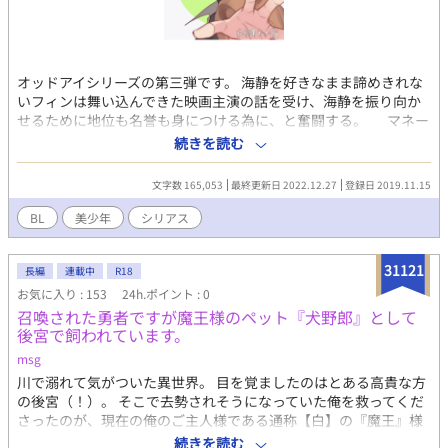
オッドアイシリーズの第三弾です。 海静を好きなまま諦めきれな
いフィンは舞い込んできた映画主演の話を受け、海静を振り向か
せるために地位も名誉も身につける為に、と奮闘する。 マネー
ジャーのルイスは超絶金髪碧眼美人なのにどこか影があり、フィ
続きを読む
ンに冷たい。容姿が人を惹きつけて私的な感情を持たれて仕事に
ならなくなっては困ると言うルイスなりの構え方なのだが、フィ
文字数 165,053
最終更新日 2022.12.27
登録日 2019.11.15
ンはそれを理解していながらルイスの冷たさに少し辛くなってい
る。 ルイスは美しすぎて妬まれ仕事仲間とはギクシャクしていて
BL
美少年
シリアス
孤立している。ルイスの不器用さに気づくフィンだが……。 有名
監督に見初められて成功への階段を登れるのか、そして想い人海
31121
静を追い続けるのか？色んな人に出会い心を揺さぶられるフィン
長編
連載中
R18
と美しい青年ルイスの物語。 どうぞ楽しんでください。 本編はオ
お気に入り : 153
24h.ポイント : 0
ッドアイの守り人の続編ですので、そちらを先に読まれてから読
召喚された勇者ですが魔王様のペット『犬野郎』として
んでいただけますと更に楽しめます。 表紙はpicrew の人間メーカ
後宮で飼われています。
ーさんで作らせていただきました。
msg
川で溺れて気がついた異世界。 目を覚ましたのはとある高貴な方
の後宮（！）。 そこで去勢されそうになっていた俺を救ってくだ
さったのが、現在の俺のご主人様である通称【白】の『魔王』様
だ。 尊崇すらしているご主人様に『運命』の許嫁様が見つかり、
続きを読む