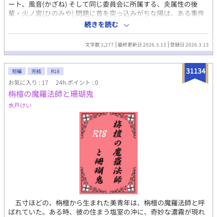
ート、風音(かざね) そして同じ委員会に所属する、炎属性の後
輩・火ノ宮(ひのみや) 問題に首を突っ込みがちな陽は、ある事件
をきっかけに風音に助けられる。 それ以来、尊敬していたはずの
続きを読む
先輩が少しだけ特別に見え始めて――。 風と炎、恋人未満の学園
ファンタジーBL。
文字数 1,277
最終更新日 2026.3.13
登録日 2026.3.13
31134
短編
完結
R18
お気に入り : 17
24h.ポイント : 0
栴檀の魔羅法師と珊瑚鬼
水戸けい
五寸ほどの、栴檀から生まれた美青年は、栴檀の魔羅法師と呼
ばれていた。ある時、彼の住まう塩室の沖に、奇妙な濃霧が現れ