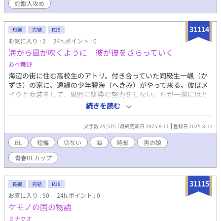
蛇獣人攻め
31114
短編
完結
R15
お気に入り : 2
24h.ポイント : 0
海から風が吹くように 彼が彼をさらっていく
あべ舞野
海辺の街に住む高校生のアトリ。付き合っていた同級生一颯（か
ずさ）の家に、遠縁の少年碧海（へきみ）がやって来る。彼はメ
イクと女装をして、周囲に馴染む努力をしない。だが一颯にはと
ても素直に振舞っているようだ。そして学校で奇妙な事件が頻発
続きを読む
する。碧海の過去が広まった時、さらに事件が起きる。
文字数 25,575
最終更新日 2025.8.11
登録日 2025.8.11
BL
短編
切ない
海
略奪
男の娘
青春BLカップ​
31115
長編
完結
R18
お気に入り : 90
24h.ポイント : 0
ケモノの国の物語
ミナクオ