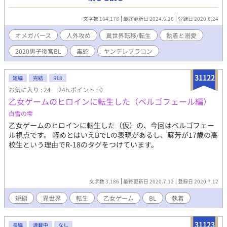
俺の住む後宮が閉じられるという噂を、ある日『犬』仲間から聞
いてしまった！ 溺愛してくださるご主人様に保護されてから、俺
文字数 164,178
最終更新日 2024.6.26
登録日 2020.6.24
は随分甘やかされてきた。 「どないしよ！こないな異世界で捨て
られたら、マジに生きてかれへん！」 召喚された『勇者』は『魔
オメガバース
人外攻め
異世界転移/転生
執着と溺愛
王』様に永久就職出来るのか？！ *現代日本とよく似た異世界が
2020男子後宮BL
毒蛇
ヤンデレブラコン
舞台のオメガバースです(一章はほぼその要素がありませんが)。
年下(？)外見ショタ人外α✕年上ダメ人間β(若干調教済み)です。 受
けは京言葉のちょっとボケの強いアホの子です。 ご主人様は『毒
31122
短編
完結
R18
蛇』です。 *近親と少しカニバリズム的な表現があります。 コメ
お気に入り : 24
24h.ポイント : 0
ディ、たまにシリアスです。 連載中の他作品のスピンオフですが
乙女ゲームのヒロインに転生した（ベルゴフェール編）
単品でも読めます。 他サイトにも載せています。 2020男子後宮
BLに参加しています。
白雪の雫
乙女ゲームのヒロインに転生した（仮）の、今回はベルゴフェー
ル視点です。 軽めとはいえBでLの表現があるし、蘇芳が17歳の高
校生という理由でR-18のタグをつけています。
文字数 3,186
最終更新日 2020.7.12
登録日 2020.7.12
短編
異世界
転生
乙女ゲーム
BL
執着
31123
長編
連載中
なし