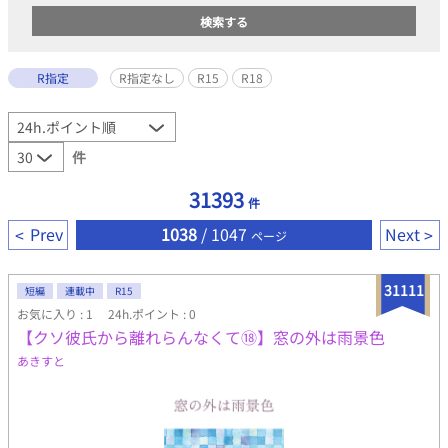
R指定
R指定なし
R15
R18
件
31393
件
Prev
1038
/ 1047
Next
ページ
31111
短編
連載中
R15
お気に入り : 1
24h.ポイント : 0
【クソ彼氏から離れらんなくて⑱】窓の外は雨景色
あきすと