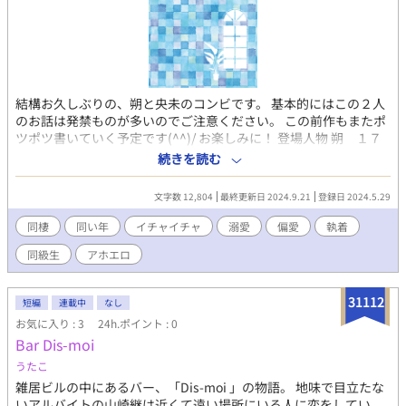
結構お久しぶりの、朔と央未のコンビです。 基本的にはこの２人
のお話は発禁ものが多いのでご注意ください。 この前作もまたポ
ツポツ書いていく予定です(^^)/ お楽しみに！ 登場人物 朔 １７
８ｃｍ 央未いわく、クソ彼氏。 自由人で何事も たおやかに受け
続きを読む
流してしまう。 風のような青年。 久しぶりに央未と再会して 心が
暴風域。 自分の心には、少しうとい。 とりあえず央未の顔は好
文字数 12,804
最終更新日 2024.9.21
登録日 2024.5.29
き。 央未 １７０ｃｍ 朔に逃げられたせいで すっかり性格が、ね
じ曲がり 素直さを忘れてしまった。 でも時々、強がる事を忘れ 無
同棲
同い年
イチャイチャ
溺愛
偏愛
執着
邪気になる。 しらずしらず、彼氏を 束縛しちゃう系。 元は、人当
同級生
アホエロ
たりがいい好青年。
31112
短編
連載中
なし
お気に入り : 3
24h.ポイント : 0
Bar Dis-moi
うたこ
雑居ビルの中にあるバー、「Dis-moi 」の物語。 地味で目立たな
いアルバイトの山崎継は近くて遠い場所にいる人に恋をしてい