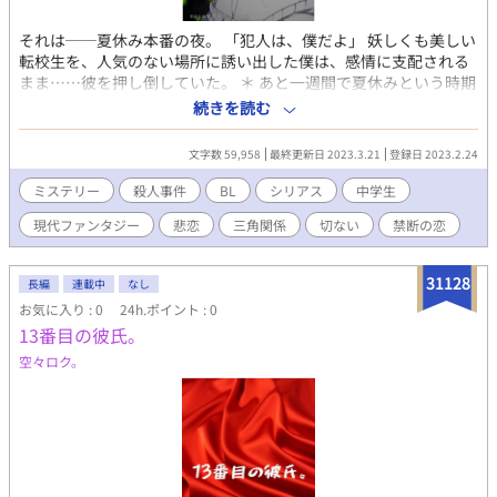
それは──夏休み本番の夜。 「犯人は、僕だよ」 妖しくも美しい
転校生を、人気のない場所に誘い出した僕は、感情に支配される
まま……彼を押し倒していた。 ＊ あと一週間で夏休みという時期
にやってきた、中性的でミステリアスな転校生。 学級委員である
続きを読む
僕は、クラスに馴染まず孤立する彼に優しく声を掛け、夏祭りで
行う盆踊りの練習に誘う。 夏休みに入り、盆踊りの練習に集まる
文字数 59,958
最終更新日 2023.3.21
登録日 2023.2.24
学生達。 その中の一人。校内で人気のあるクラスメイトの女子
が、帰りの夜道、何者かに襲われた。 そして、夏祭り本番の夜。
ミステリー
殺人事件
BL
シリアス
中学生
疑いの目を転校生に向けた僕は、会場の入口に立つ彼を見つけ
現代ファンタジー
悲恋
三角関係
切ない
禁断の恋
── ＊ ひとつの事件をキッカケに、次第に明らかになっていく真
実。 全てを知り、衝撃の事実に直面した時──僕は、涙を堪える
事が出来なかった…… ◇◇◇ ・前半、BL要素はかなり薄いです。
31128
長編
連載中
なし
・中盤辺りに、過激内容(性犯罪)を含んでいます。 →タイトル横
お気に入り : 0
24h.ポイント : 0
に、＊を付けます。 《ストーリー傾向》 前半:ミステリー・ホラ
13番目の彼氏。
ー×ファンタジー 後半:サスペンス×ヒューマンドラマ ◇◇◇ こ
の物語はフィクションです。 登場する人物・団体・名称等は架空
空々ロク。
であり、実在の人物・団体・名称等とは一切関係ありません。 ま
た法律・法令に反する行為を容認・推奨するものではありませ
ん。