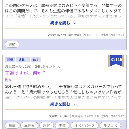
この国のケモノは、繁殖期間にのみヒトへ変態する。発情するの
はこの期間だけで、それも生涯の伴侶であるサダメにしかケダモ
ノ化（発情）しないようになっている。最初のケダモノ化でキラ
キラと全身が光った方が母親になるので、サダメが同性でも問題
続きを読む
はない。―――そんなケモノの国で繰り広げられるケモノ達のラ
ブストーリー。リウカの物語(オオカミ×ライオン)2016.5.2完
文字数 16,479
最終更新日 2016.10.11
登録日 2016.9.23
結。デュルクスの物語（ウサギ×キツネ）2016.10.10完結。小話
を掲載しました。（2016.10.11）※オスが仔を宿す表現がありま
完結
すので、苦手な方はご注意下さい。よくあるような設定を自己流
で書いています。細かい点については目をつぶって下さいませ。
31116
短編
連載中
R18
お気に入り : 198
24h.ポイント : 0
王道ですが、何か？
樹々
第七王道『抱き締めたい』 王道第七弾はオメガバースで行って
みよう！え？第六弾でやっただろう？気にしちゃいけない作者が
満足したいだけの続編決行！まだの人は第六弾から見てね？って
ことで、番になることをお互い確認した真澄と愛歩の純情でちょ
続きを読む
っとエロスなカップルと、番になって五年、とうとうお互いの気
持ちを知って愛が溢れて仕方がない大人カップル浩介と慎二の、
文字数 148,046
最終更新日 2021.2.8
登録日 2017.9.17
ダブルカップル主人公で行ってみよう、やってみよう！＊くどい
ようですが、オメガバースの設定は書き手によって毛色が違うの
短編
異世界
現代
王道
オメガバース
ラブコメ