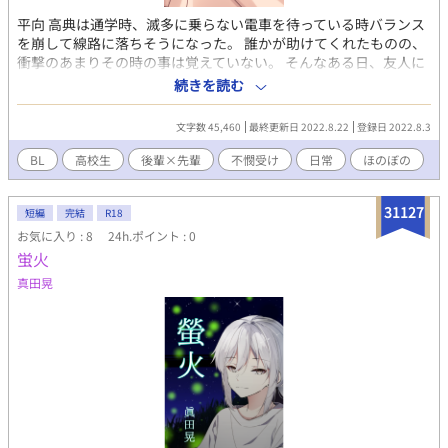
平向 高典は通学時、滅多に乗らない電車を待っている時バランス
を崩して線路に落ちそうになった。 誰かが助けてくれたものの、
衝撃のあまりその時の事は覚えていない。 そんなある日、友人に
後輩である小雪 周太を紹介された。 彼はどこかおかしく、高典を
続きを読む
好きだと言い出して―― （R指定の話には話数の後に※印）
文字数 45,460
最終更新日 2022.8.22
登録日 2022.8.3
BL
高校生
後輩×先輩
不憫受け
日常
ほのぼの
31127
短編
完結
R18
お気に入り : 8
24h.ポイント : 0
蛍火
真田晃