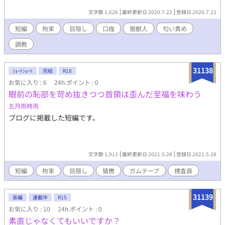
文字数 1,626
最終更新日 2020.7.22
登録日 2020.7.22
短編
拘束
目隠し
口枷
狼獣人
匂い責め
調教
31138
ｼｮｰﾄｼｮｰﾄ
完結
R18
お気に入り : 6
24h.ポイント : 0
眼前の恥部を苛め抜きつつ首領は歪んだ至福を味わう
五月雨時雨
ブログに掲載した短編です。
文字数 1,913
最終更新日 2021.5.28
登録日 2021.5.28
短編
拘束
目隠し
猿轡
ガムテープ
捜査員
31139
長編
連載中
R15
お気に入り : 10
24h.ポイント : 0
素直じゃなくてもいいですか？