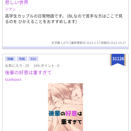
悲しい世界
ジアン
高学生カップルの日常物語です。 (BLなので苦手な方はここで見
るのを ひかえることをおすすめします)
文字数 1,675
最終更新日 2023.2.9
登録日 2022.10.27
31126
短編
完結
R18
お気に入り : 29
24h.ポイント : 0
後輩の好意は重すぎて
Guidepost