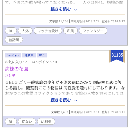
て、呑まれた船が帰ってこなくなった。 人々は恐れ、栴檀の魔
羅法師は解決をするために舟に乗って沖へ向かった。 そうして
続きを読む
到着した島で出会った偉丈夫に、栴檀の魔羅法師はひとめで惚れ
て――。
文字数 11,266
最終更新日 2018.9.22
登録日 2018.9.22
BL
人外
マッチョ受け
和風
ファンタジー
昔話風
31135
ｼｮｰﾄｼｮｰﾄ
連載中
R15
お気に入り : 2
24h.ポイント : 0
病棟の花園
さと子
☆BL☆ ごく一般家庭の少年が不治の病にかかり 同級生と恋に落
ちる話し。 閲覧前にこの物語は 同性愛を題材にしております。 な
おかつこの物語はフィクションであり 実際の人物を参考にしては
おりません。 作者は専門的な知識がなく 物語にスパイスを加える
続きを読む
ために でたらめな医療用語を使います。 参考にしないで下さい。
文字数 1,453
最終更新日 2020.3.11
登録日 2020.3.11
BL
切ない
幼馴染