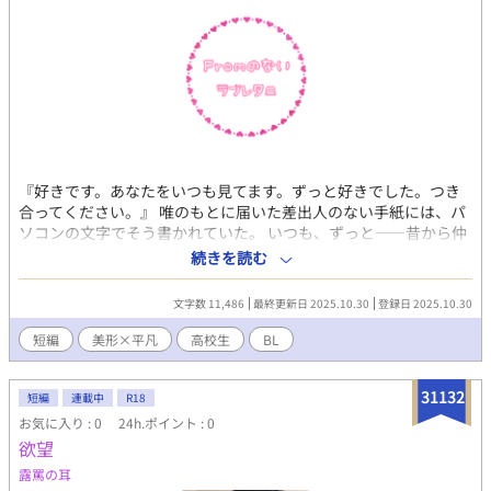
『好きです。あなたをいつも見てます。ずっと好きでした。つき
合ってください。』 唯のもとに届いた差出人のない手紙には、パ
ソコンの文字でそう書かれていた。 いつも、ずっと――昔から仲
がよくて近しい人で思い当たるのは、隣家に住む幼馴染の三兄
続きを読む
弟。 まさか、三兄弟の誰かからのラブレター！？ ＊外部サイトで
も同作品を投稿しています。
文字数 11,486
最終更新日 2025.10.30
登録日 2025.10.30
短編
美形×平凡
高校生
BL
31132
短編
連載中
R18
お気に入り : 0
24h.ポイント : 0
欲望
露罵の耳