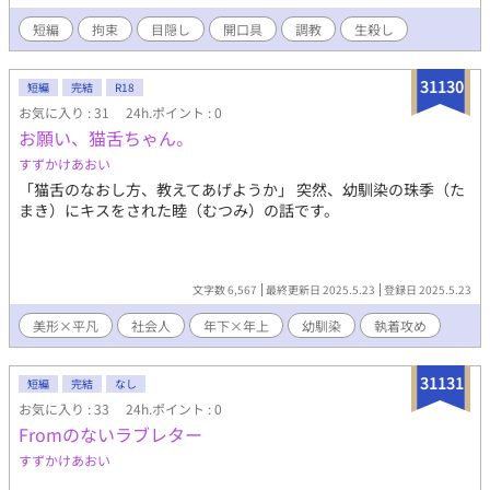
短編
拘束
目隠し
開口具
調教
生殺し
31130
短編
完結
R18
お気に入り : 31
24h.ポイント : 0
お願い、猫舌ちゃん。
すずかけあおい
「猫舌のなおし方、教えてあげようか」 突然、幼馴染の珠季（た
まき）にキスをされた睦（むつみ）の話です。
文字数 6,567
最終更新日 2025.5.23
登録日 2025.5.23
美形×平凡
社会人
年下×年上
幼馴染
執着攻め
31131
短編
完結
なし
お気に入り : 33
24h.ポイント : 0
Fromのないラブレター
すずかけあおい