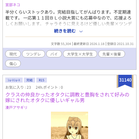
宮部ネコ
半分くらいストックあり。完結目指してがんばります。不定期連
載です。 一応第１１回ＢＬ小説大賞にも応募中なので、応援よろ
しくお願いします。 チャラそうに見えるけど優しい先輩×ツンデ
レ以上ツンツン未満な後輩のドタバタラブコメディです。 ★スト
続きを読む
ーリー 瞬太は高校時代に付き合っていた男に二股をかけられてか
ら、恋に臆病になっていた。 ゲイバレが怖く、高校でも友達がで
文字数 55,304
最終更新日 2026.1.18
登録日 2021.10.31
きなかった弱い自分を変えたい。 そんな思いで大学でサークルデ
ビューをもくろむ。 ある日、「お魚クラブ」というおかしなサー
現代
ツンデレ
バイ
大学生×大学生
先輩×後輩
クルに勧誘され、体験入部をすることになった。 そこで出会った
傷心
のは、瞬太の苦手なチャラそうな先輩で……。
31140
ｼｮｰﾄｼｮｰﾄ
完結
R15
お気に入り : 23
24h.ポイント : 0
クラスの仲良かったオタクに調教と豊胸をされて好みの
嫁にされたオタクに優しいギャル男
湊戸アサギリ