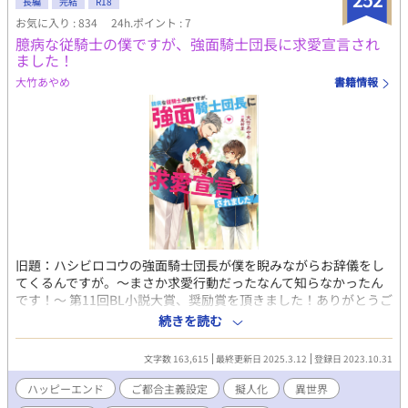
長編
完結
R18
3年生の夏。ツバサの恋が動き出す。 〈ご案内〉 本作品は、『先
お気に入り : 834
24h.ポイント : 7
輩アイドルに溺愛されて、恋もステージもプロデュースされる件
臆病な従騎士の僕ですが、強面騎士団長に求愛宣言され
<TOMARIGIシリーズ> 』 2026.6 改稿版です。 ストーリーが変更
ました！
されています。 表紙はAIを使用したイラストです
大竹あやめ
書籍情報
旧題：ハシビロコウの強面騎士団長が僕を睨みながらお辞儀をし
てくるんですが。〜まさか求愛行動だったなんて知らなかったん
です！〜 第11回BL小説大賞、奨励賞を頂きました！ありがとうご
ざいます！ ヤンバルクイナのヤンは、英雄になった。 臆病で体格
続きを読む
も小さいのに、偶然蛇の野盗を倒したことで、城に迎え入れら
れ、従騎士となる。 仕える主人は騎士団長でハシビロコウのレッ
文字数 163,615
最終更新日 2025.3.12
登録日 2023.10.31
クス。 強面で表情も変わらない、騎士の鑑ともいえる彼に、なぜ
か出会った時からお辞儀を幾度もされた。 彼は癖だと言うが、ヤ
ハッピーエンド
ご都合主義設定
擬人化
異世界
ンは心配しつつも、慣れない城での生活に奮闘する。 自分が描く