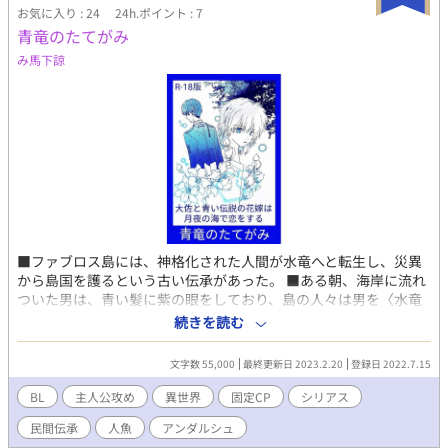
お気に入り : 24
24h.ポイント : 7
青竜のたてがみ
み馬下諒
■ファブロス島には、神格化された人間が水竜へと転生し、災異
から島国を護るという古い伝承があった。 ■ある朝、海岸に流れ
ついた男は、青い髪に紫の眼をしており、島の人々は男を〈水竜
の化身〉と信じこみ、手厚く介抱するが……？ ■主人公の正体
続きを読む
は、ガレオス帝国海軍の大佐ですが、しばらく記憶喪失となって
います。 島国編→転生編→帝国編の３部作。転生編は受け身視点
文字数 55,000
最終更新日 2023.2.20
登録日 2022.7.15
です。予告なく性描写あり。 ※ R-15に改稿した同タイトルを［ノ
ベルアップ＋］へ公開中です（使用ペンネームは地底乃人Ｍとな
BL
主人公攻め
異世界
固定CP
シリアス
ります）。 ★第10回BL小説大賞エントリー作品★最終結果2397
民間伝承
人魚
アンダルシュ
作品中／986位★誠にありがとうございました★ ※ なかなか更新