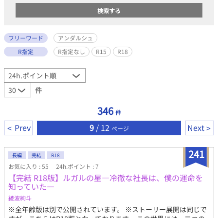
フリーワード
アンダルシュ
R指定
R指定なし
R15
R18
件
346
件
Prev
9
/ 12
Next
ページ
241
長編
完結
R18
お気に入り : 55
24h.ポイント : 7
【完結 R18版】ルガルの星―冷徹な社長は、僕の運命を
知っていた―
綾波絢斗
※全年齢版は別で公開されています。 ※ストーリー展開は同じで