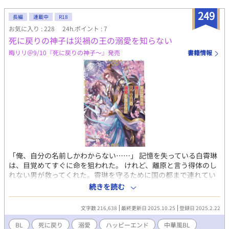
応えることができなくて？
249
長編
連載中
R18
お気に入り : 228
24h.ポイント : 7
死に戻りの神子は災禍の王の溺愛を知らない
晦リリ＠9/10『死に戻りの神子～』発売
書籍情報
「俺、自分の名前しかわからない……」 記憶を失っている白霄琳
は、目覚めてすぐに命を狙われた。 けれど、離原と言う得体のし
れない男が救ってくれた。霄琳を守るために国の都まで連れてい
くと言う彼と旅を始めるが、道中で見る夢の中、自分と離原は体
続きを読む
を重ねている。これは夢なのか、ぞれとも記憶なのか――混乱し
つつも次第に惹かれていく霄琳。そして、旅を続けていく中で離
文字数 216,638
最終更新日 2025.10.25
登録日 2025.2.22
原が自分を守ってくれる理由、命を狙われることになった原因が
明らかになっていく。 やがて霄琳は思い出す。 忘れていた恋と、
BL
死に戻り
溺愛
ハッピーエンド
中華風BL