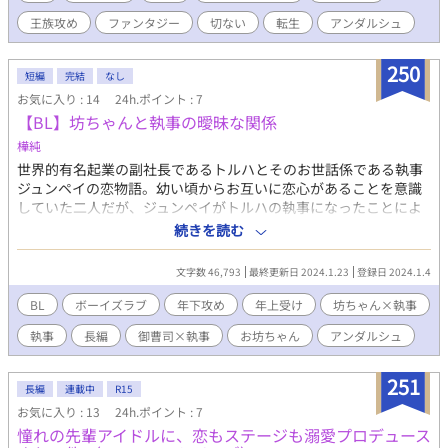
穏やかな日々――そして、その恋が国を滅亡へ追い込んだこと
王族攻め
ファンタジー
切ない
転生
アンダルシュ
も。 ※以前掲載した『天禍の鈴が響く庭』を大幅に改稿したリメ
イク作品です。 再読される方も楽しんでいただけるように、前作
で語られることのなかった部分や設定の見直しなどを経ていま
250
短編
完結
なし
す。／わけあり溺愛攻め×記憶喪失の神子／やり直し中華風ファ
お気に入り : 14
24h.ポイント : 7
ンタジーBL 9/10 書籍化しました！
【BL】坊ちゃんと執事の曖昧な関係
樺純
世界的有名起業の副社長であるトルハとそのお世話係である執事
ジュンペイの恋物語。幼い頃からお互いに恋心があることを意識
していた二人だが、ジュンペイがトルハの執事になったことによ
りその恋心に蓋をする。しかし、それにも限界が訪れお互いの気
続きを読む
持ちが爆発してしまった時…二人の関係に変化が訪れる。
文字数 46,793
最終更新日 2024.1.23
登録日 2024.1.4
BL
ボーイズラブ
年下攻め
年上受け
坊ちゃん×執事
執事
長編
御曹司×執事
お坊ちゃん
アンダルシュ
251
長編
連載中
R15
お気に入り : 13
24h.ポイント : 7
憧れの先輩アイドルに、恋もステージも溺愛プロデュース