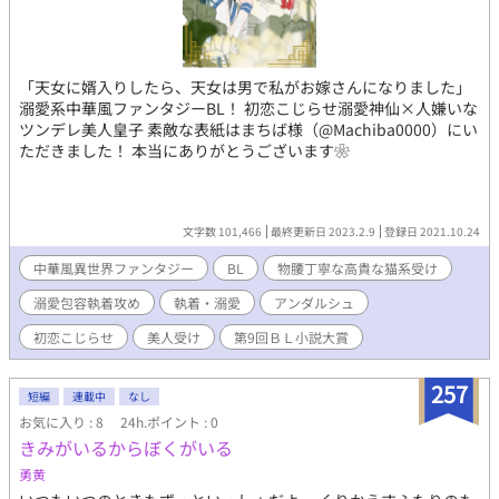
「天女に婿入りしたら、天女は男で私がお嫁さんになりました」
溺愛系中華風ファンタジーBL！ 初恋こじらせ溺愛神仙×人嫌いな
ツンデレ美人皇子 素敵な表紙はまちば様（@Machiba0000）にい
ただきました！ 本当にありがとうございます❀
文字数 101,466
最終更新日 2023.2.9
登録日 2021.10.24
中華風異世界ファンタジー
BL
物腰丁寧な高貴な猫系受け
溺愛包容執着攻め
執着・溺愛
アンダルシュ
初恋こじらせ
美人受け
第9回ＢＬ小説大賞
257
短編
連載中
なし
お気に入り : 8
24h.ポイント : 0
きみがいるからぼくがいる
勇黄