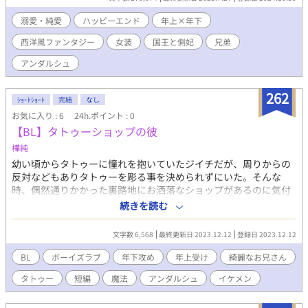
理由は、彼女の正体にあった。 彼女の本当の正体は、シャーロッ
トの弟、サファルティア・フェリエ―ル。 兄弟でありながら両想
溺愛・純愛
ハッピーエンド
年上×年下
いだった二人だが、シャルスリア王国は同性婚を認めていない。
西洋風ファンタジー
女装
国王と側妃
兄弟
そして、相思相愛の二人は派閥争いを避けるため、サファルティ
アは自分の正体を隠して、シャーロットに嫁ぐことを決意する。
アンダルシュ
だが、“側妃”である以上、シャーロットはティルスディアとは別
に正妃を娶らなくてはならない。毎日のように来る縁談話に辟易
262
しながらも、シャーロットは最愛の妃であるティルスディアと愛
ｼｮｰﾄｼｮｰﾄ
完結
なし
を育んでいた。 そんなある日、二人の意思に関係なく、再び兄弟
お気に入り : 6
24h.ポイント : 0
間での派閥争いが水面下で起きようとした。状況を探る為にティ
【BL】タトゥーショップの彼
ルスディアが開いた茶会で、ティルスディアに毒が盛られること
樺純
になる。 ※毎週水・土・日曜日更新。
幼い頃からタトゥーに憧れを抱いていたジイチだが、周りからの
反対などもありタトゥーを彫る事を決められずにいた。そんな
時、偶然通りかかった裏路地にお洒落なショップがあるのに気付
き興味をそそられらると、そのショップはなんとタトゥーショッ
続きを読む
プだった。ジイチは導かれるように恐る恐る近づくと、タトゥー
ショップの中にはまるでお人形のような顔をした男性がジイチに
文字数 6,568
最終更新日 2023.12.12
登録日 2023.12.12
笑顔を向け手を振っていた。その瞬間、ジイチの胸はドキッと弾
みそのままタトゥーショップの中に入ってしまう。店内には誘惑
BL
ボーイズラブ
年下攻め
年上受け
綺麗なお兄さん
されるような甘い香りのお香が漂っていてお洒落なアンティーク
タトゥー
短編
魔法
アンダルシュ
イケメン
雑貨が飾ってあり、他のタトゥーショップとは違う雰囲気の店内
にジイチは惹かれる。さらにそれ以上にジイチが惹かれたのはこ
の店のタトゥーアーティストであるツムギ。ツムギはタトゥーア