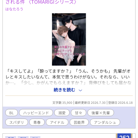
される件 〈TOMARIGIシリーズ〉
はなたろう
「キスしてよ」「酔ってますか？」「うん、そうかも」 先輩がオ
レとキスしたいなんて、本気で思うわけがない。それなら、いい
か…。 「少し、かがんでもらえますか？」 背伸びをしても届かな
い、憧れの先輩。 高校3年生の戸塚ツバサは、蒼真を追いかける
続きを読む
ように、芸能事務所に入る。 デビューを目指し、候補生としてレ
ッスンに励む日々。 ある日、レッスン場に蒼真がやって来た！
文字数 35,900
最終更新日 2026.7.30
登録日 2026.6.18
「俺を追いかけて来たのか？」 再会した蒼真はツバサを見て微笑
んだ。そして、ツバサは夏休みの間、蒼真の家で暮らすことにな
BL
ハッピーエンド
溺愛
甘々
後輩×先輩
った。 いつか同じステージに立ちたい！ ツバサが他の候補生と息
スパダリ
青春
アイドル
芸能界
アンダルシュ
の合ったダンスを披露する。 蒼真は褒めるどころか、嫉妬を剥き
出しにしてきた――！ 友情と、憧れと、そして胸の奥に芽生え始
めた恋。 憧れの先輩が見せた、アイドルの素顔と本音とは。 高校
252