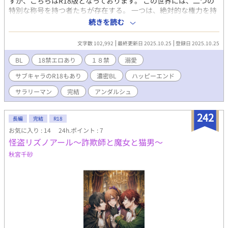
すが、こちらはR18版となっております。 この世界には、二つの
特別な称号を持つ者たちが存在する。 一つは、絶対的な権力を持
つ王の称号――ルガル（lugal）。 もう一つは、ルガルと対をな
続きを読む
し、その力を補う「番」――ムル（mul）。 ルガルは生まれなが
らに選ばれし存在。 国家からエリート教育と地位を与えられ、能
文字数 102,992
最終更新日 2025.10.25
登録日 2025.10.25
力に応じて厳格なランク分けが行われる。 最上位のルガルは、政
治さえも動かす絶対者だ。 一方で、ムルは生まれた瞬間にはその
BL
18禁エロあり
１８禁
溺愛
正体がわからない。 遺伝子検査や学力テストを経て候補が絞られ
サブキャラのR18もあり
濃密BL
ハッピーエンド
るが、 最終的に「真のムル」かどうかを見極められるのは――ル
ガルだけ。 ムルが覚醒したとき、同じ場所に「紋章」が現れ、そ
サラリーマン
完結
アンダルシュ
の瞬間から、ルガルとムルの力は共鳴し始める。 ムルの能力はル
ガルの力を最大限に引き出す。 ゆえにルガルたちは、自らのムル
242
を求め、時には他人のムル候補を奪い合う。 そして、すべての出
長編
完結
R18
生データと遺伝情報を管理するのは、 巨大企業イルジオン――国
お気に入り : 14
24h.ポイント : 7
家をも超える存在。 その頂点に立つ社長、一条レイ。 冷徹なルガ
怪盗リズノアール〜詐欺師と魔女と猫男〜
ルの頂点に君臨する彼が「自分のムル」と出会った。
秋宮千砂