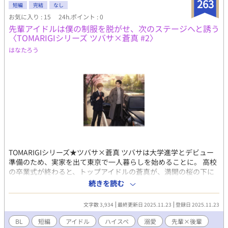
263
短編
完結
なし
ーティストだというのにその体にはタトゥーひとつなく、ジイチ
お気に入り : 15
24h.ポイント : 0
はまるでツムギの魔法にでもかかったかのように心を奪われてし
先輩アイドルは僕の制服を脱がせ、次のステージへと誘う
まい、ジイチはツムギと体にの関係を持ってしまうのだが……
〈TOMARIGIシリーズ ツバサ×蒼真 #2〉
はなたろう
TOMARIGIシリーズ★ツバサ×蒼真 ​ツバサは大学進学とデビュー
準備のため、実家を出て東京で一人暮らしを始めることに。 高校
の卒業式が終わると、トップアイドルの蒼真が、満開の桜の下に
颯爽と現れた。 ​蒼真はツバサの母に「俺が必ずアイドルとして輝
続きを読む
かせます」と力強く宣言すると、ツバサを連れて都内へと車を走
らせた。 ​新居は蒼真と同じマンションだった。ワンルームの部屋
文字数 3,934
最終更新日 2025.11.23
登録日 2025.11.23
に到着すると、蒼真はツバサを強く抱きしめた。「最後の制服
は、俺の手で脱がせたい」と熱く語る。 ​高校卒業と大学進学。
BL
短編
アイドル
ハイスペ
溺愛
先輩×後輩