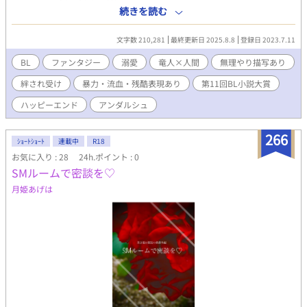
だと言う。 ジェジーニアを連れ出したアウファトはともに過ごす
続きを読む
うちに求愛されていることに気付く。つがいになるつもりの無い
アウファトは困惑しつつも受け流していた。しかし、ジェジーニ
文字数 210,281
最終更新日 2025.8.8
登録日 2023.7.11
アの求愛はその後も続いて……。 ジェジーニアの出生と、国に起
きた悲しき戦、竜王の秘密。愛を知らないアウファトは、ジェジ
BL
ファンタジー
溺愛
竜人×人間
無理やり描写あり
ーニアの求愛を受け止められるのか？ 純粋無垢な訳あり竜人×絆
絆され受け
暴力・流血・残酷表現あり
第11回BL小説大賞
され学者のファンタジーBLです。 無理矢理描写が少しだけありま
すが、ハッピーエンドです。 R-18およびそれに準ずる表現がある
ハッピーエンド
アンダルシュ
話には＊マークがついています。 ⭐️第11回ＢＬ小説大賞にて奨励
賞をいただきました✨✨✨
266
ｼｮｰﾄｼｮｰﾄ
連載中
R18
お気に入り : 28
24h.ポイント : 0
SMルームで密談を♡
月姫あげは