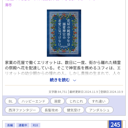
澪尽
家業の花屋で働くエリオットは、数日に一度、街から離れた精霊
の祭殿へ花を配達している。そこで神官長を務めるユフィは、エ
リオットの幼少期からの憧れの人。しかし貴族の生まれで、人々
から『神の使い』とまで囁かれる彼に、自分のような庶民が近づ
続きを読む
くなど恐れ多いと思いを押し殺してきた。 一方で、エリオットに
対して並々ならぬ想いを募らせていたユフィ。告白されようと露
文字数 84,751
最終更新日 2024.11.9
登録日 2024.10.9
骨なまでのアプローチを繰り返すも、無垢で鈍感なエリオットは
気づいてはくれない。ユフィには自ら恋心を打ち明けられない理
BL
ハッピーエンド
溺愛
じれじれ
すれ違い
由があって――――？ 大国・ジェスリンの建国神話に名を残す
西洋ファンタジー
長髪攻め
健気受け
アンダルシュ
『精霊の街アウレロイヤ』で、精霊の御子を巡るもどかしいまで
の恋劇が、幕を開ける。
245
長編
連載中
R18