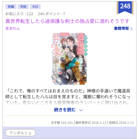
248
行き詰ってしまい、改題&冒頭から改稿しました。 ◇改稿前バー
長編
完結
R18
ジョンにつきましては、5月10日以降非公開とさせていただきま
お気に入り : 122
24h.ポイント : 7
す。
異世界転生したら過保護な剣士の独占愛に溺れそうです
宮本れん
書籍情報
「これで、俺のすべてはおまえのものだ」神様の手違いで魔道具
師として転生したハルは目を覚ますと、魔獣に襲われそうになっ
ていた。危ないところをＳ級冒険者のランバートに助け出され、
彼が求める幻の魔石を探すため、二人は旅をすることになる。し
続きを読む
かし道中、ハルは弟子入り志願されたり、誘拐されたり、求愛さ
れたり、ついには無理やり王宮に抱え込まれそうになってしま
文字数 164,161
最終更新日 2026.1.13
登録日 2026.1.13
う！そんなハプニング続きの旅をするうちに相棒だった二人の距
離は徐々に縮まり、ランバートの独占欲が膨れ上がっていく
アンダルシュ
――。それでも自分の気持ちが愛なのかわからないハルはうまく