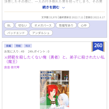
決意したその夜に、一人の行き倒れた男を拾ってしまう。その男
は、人の血からしか栄養を摂取できない『吸血症』の体質を持
続きを読む
つ、アルファの男だった。番の血しか飲めないはずの男は、
『僕』が運命の番だということに気が付いてしまう。 『僕』はお
文字数 33,970
最終更新日 2022.7.11
登録日 2022.6.17
金、男は食料。あとわずかしかない生きられる期間の中、二人は
偽物の番となるのだった。 【この作品は、自殺や心中描写があり
BL
切ない
オメガバース
性描写あり
心中
ますが、ストーリー上必要なもので、推奨しているものではあり
バッドエンド
アンダルシュ
ません。決して行わないでください】
260
長編
完結
R18
お気に入り : 49
24h.ポイント : 0
⚔️師範を殺したくない俺（勇者）と、弟子に殺されたい私
（魔王）
良音 夜代琴