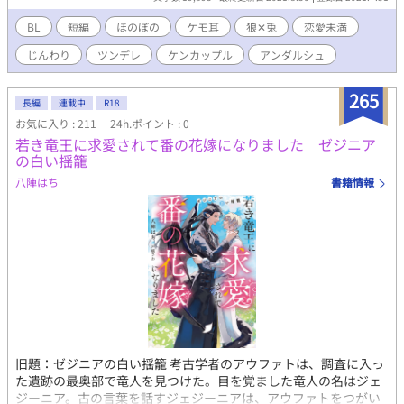
BL
短編
ほのぼの
ケモ耳
狼✕兎
恋愛未満
じんわり
ツンデレ
ケンカップル
アンダルシュ
265
長編
連載中
R18
お気に入り : 211
24h.ポイント : 0
若き竜王に求愛されて番の花嫁になりました ゼジニア
の白い揺籠
八陣はち
書籍情報
旧題：ゼジニアの白い揺籠 考古学者のアウファトは、調査に入っ
た遺跡の最奥部で竜人を見つけた。目を覚ました竜人の名はジェ
ジーニア。古の言葉を話すジェジーニアは、アウファトをつがい