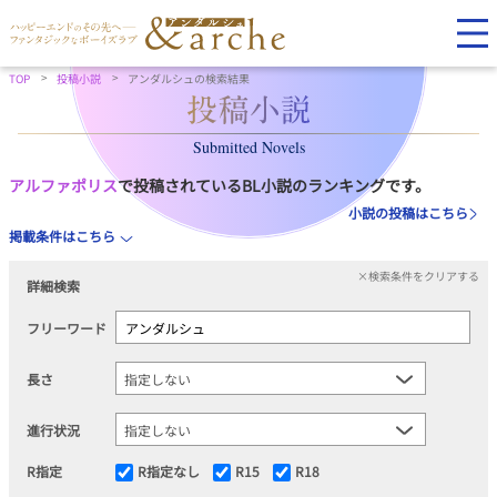
TOP
投稿小説
アンダルシュの検索結果
Submitted Novels
アルファポリス
で投稿されているBL小説のランキングです。
小説の投稿はこちら
掲載条件はこちら
×検索条件をクリアする
詳細検索
フリーワード
長さ
進行状況
R指定
R指定なし
R15
R18