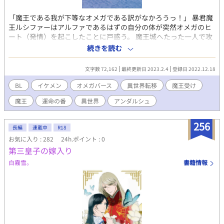
「魔王である我が下等なオメガである訳がなかろうっ！」 暴君魔
王ルシファーはアルファであるはずの自分の体が突然オメガのヒ
ート（発情）を起こしたことに戸惑う。 魔王城へたった一人で攻
め込んできた剣士リヒトは、対立する王国側が異世界より召喚し
続きを読む
たルシファーの弱点であったのだ。ルシファーはリヒトの強烈な
フェロモンに反応してオメガ化してしまったのだ。 本能により気
文字数 72,162
最終更新日 2023.2.4
登録日 2022.12.18
持ちとは裏腹に憎き人間であるリヒトと体を重ねずにいられなか
ったルシファーだったが、次第にリヒトの人柄や考え方にも惹か
BL
イケメン
オメガバース
異世界転移
魔王受け
れていく。 ルシファーはリヒトを元の世界に帰すことでアルファ
魔王
運命の番
異世界
アンダルシュ
に戻り、魔王として返り咲こうと奮闘するが……。
256
長編
連載中
R18
お気に入り : 282
24h.ポイント : 0
第三皇子の嫁入り
白霧雪。
書籍情報