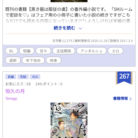
既刊の書籍【黒き龍は服従の虜】の番外編小説です。 「SMルーム
で密談を♡」はフェア用の小冊子に書いた小説の続きですがこち
らだけでも読める内容になっています(^^) よろしければ本編の書
籍も読んでやっていただけると嬉しいです！ ＊フリースペースに
続きを読む
書籍ページへのリンクがあります(^^) 「手のひらの子猫」は、昔
書いた小説を漁っていたら見つけました！ こちらも番外編です
文字数 12,275
最終更新日 2020.11.28
登録日 2017.3.5
が、少し癖のあるお話なのでご注意下さい～。よろしくお願い致
します♪
BL
短編
甘々
主従関係
アンダルシュ
エロ
遊郭
年下攻め
拘束
267
長編
完結
R18
お気に入り : 58
24h.ポイント : 0
恒久の月
Tempp
書籍情報