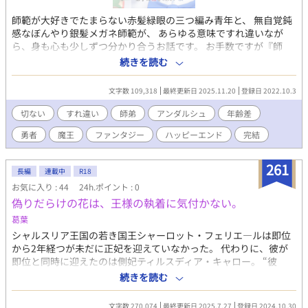
師範が大好きでたまらない赤髪緑眼の三つ編み青年と、 無自覚鈍
感なぼんやり銀髪メガネ師範が、 あらゆる意味ですれ違いなが
ら、身も心も少しずつ分かり合うお話です。 お手数ですが『師
範』は全て“せんせい”とお読みいただけると幸いです。 少年の成
続きを読む
長に喜んだり戸惑ったり寂しくなったりする大人が大好きで
す！！ そして、青年へと成長した元少年に翻弄されてしまう大人
文字数 109,318
最終更新日 2025.11.20
登録日 2022.10.3
もまた大好きです！！ 色々と面倒な師範ですが、ギリルと共に最
後までお付き合いいただけると嬉しいです♪♪ 【メインCP紹介】
切ない
すれ違い
師弟
アンダルシュ
年齢差
ギリル(ギリルダンド) 18歳、188センチ。しっかり鍛えられた実
勇者
魔王
ファンタジー
ハッピーエンド
完結
用的な筋肉による、細見え細マッチョ。燃えるような赤髪を後ろ
で長く三つ編みにしている（師範に拾われた時、自分で切ること
もできずに伸び放題だった後ろ髪を師範に三つ編みにしてもらっ
261
長編
連載中
R18
て以来、師範に編んでもらいたくてずっと伸ばしている） 自分で
お気に入り : 44
24h.ポイント : 0
は編まないため、師範がいない日は適当に後ろひとつ括りになっ
偽りだらけの花は、王様の執着に気付かない。
ている。 口調は乱暴なものの、一途な攻め。 師範（サリュエル）
176センチ、26歳外見。体重かなり軽め。筋肉が無い分柔らかめ
葛葉
ではあるが脂肪も少ないのでむにっと掴めるのは尻くらいしかな
シャルスリア王国の若き国王シャーロット・フェリエ―ルは即位
い。性行為にトラウマ持ちの受け。 透き通る銀髪を肩口でゆるく
から2年経つが未だに正妃を迎えていなかった。 代わりに、彼が
一つに括っている。他に類を見ない闇色の瞳。
即位と同時に迎えたのは側妃ティルスディア・キャロー。 “彼
女”はシャーロットに正妃にと望まれた唯一の人ではあったが、テ
続きを読む
ィルスディアは結婚する際に“側妃”であることを条件にシャーロ
ットの妻となった。 ティルスディアが“側妃”であることを望んだ
文字数 270,074
最終更新日 2025.7.27
登録日 2024.10.30