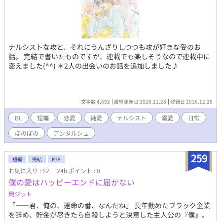
ナルシストな攻と、それにうんざりしつつも攻が好きな受のお
話。 完結で書いたものですが、連載でも楽しそうなので連載中に
変えました(^^) ＊2人の出会いのお話を追加しました♪
文字数 4,692
最終更新日 2020.11.28
登録日 2016.12.26
BL
短編
恋愛
純愛
ナルシスト
溺愛
日常
ほのぼの
アンダルシュ
259
短編
完結
R18
お気に入り : 62
24h.ポイント : 0
僕の愛はハッピーエンドに届かない
熾ジット
「――君、俺の、運命の番、なんだね」 長年勤めたブラック企業
を辞め、貯金が尽きたら自殺しようと決意した主人公の『僕』。