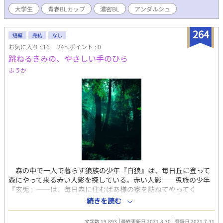
「次のステージ」に立つための新生活。これは、二人の恋の続き
大学生
青春BLカップ​
濃密BL
アンダルシュ
であり、ツバサの夢の始まり……
264
短編
完結
なし
お気に入り : 16
24h.ポイント : 0
跳ねるきみの、やさしい手のひら
ふうか
森の中で一人で暮らす狼族の少年『白狼』は、毎日丘に登って
森にやって来る赤い人影を探している。赤い人影──兎族の少年
『玄兎』──は、毎日森に住むばあ様の家を訪ねてやってく
る……。 寂しい狼が見つけた、たいせつなもの。小さなきみの
続きを読む
手のひらが、ただ一つの宝物になった──。
文字数 19,893
最終更新日 2021.8.30
登録日 2021.7.31