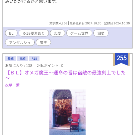
みいただけるかと思います。
文字数 4,956
最終更新日 2024.10.30
登録日 2024.10.30
BL
R-18要素あり
恋愛
ゲーム世界
溺愛
アンダルシュ
魔王
255
長編
完結
R18
お気に入り : 138
24h.ポイント : 0
【ＢＬ】オメガ魔王～運命の番は宿敵の最強剣士でした
～
衣草 薫