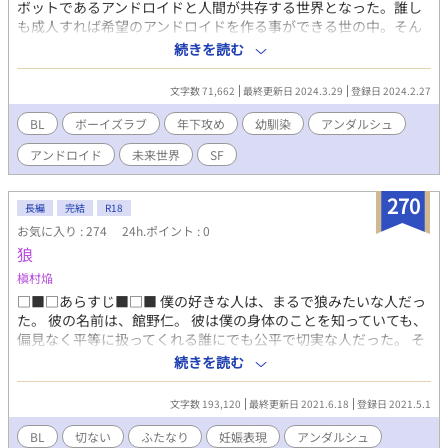
ボットであるアンドロイドと人間が共存する世界となった。誰し
も成人すれば希望のアンドロイドを作る事ができる世の中。そん
な世の中に違和感を覚えていたカイルは成人しているが自身のア
続きを読む
ンドロイドを持ってはいない。当たり前のように人間の横にはア
ンドロイドがいて、アンドロイドを大切に扱う人間もいれば奴隷
文字数 71,662
最終更新日 2024.3.29
登録日 2024.2.27
のように扱う人間もいる。そんな世の中が嫌になるとカイルは大
好きな桜の木を眺める。そうすれば騒つく胸がすぅっとおさま
BL
ボーイズラブ
年下攻め
幼馴染
アンダルシュ
り、まるで初恋をしたような気持ちになるから。そんなある日、
アンドロイド
未来世界
SF
カイルの知人であるジノがカイルに自身のアンドロイドを紹介す
る。ジノも反アンドロイド派だったが、ついにアンドロイドを購
入してしまいアンドロイドの魅力にハマってしまっていた。そん
270
長編
完結
R18
なジノを見てカイルは呆れるがジノから大企業purple社のアンド
お気に入り : 274
24h.ポイント : 0
ロイド紹介割引券をもらい、アンドロイドと向き合ったこともな
狼
いのに反対派でいるのもと考えたカイルはアンドロイド購入に踏
む切る。そうして出会ったアンドロイドから不思議なことにどこ
槇村焔
か懐かしさを感じたカイル。一瞬にしてカイルの心を虜にし、夢
□■□あらすじ■□■ 僕の好きな人は、まるで狼みたいな人だっ
中にさせるほど魅力的なアンドロイド。カイルはそのアンドロイ
た。 彼の名前は、館野仁。 彼は僕の身体のことを知っていても、
ドの名前をオンと名づける。アンドロイドとの生活にも慣れはじ
偏見なく平等に扱ってくれる誰にでも公平で切実な人だった。 そ
めたカイルはとあるスーパーで買い物をしていると自身のアンド
んな彼は、僕の姉・まりんと付き合っていた。 ある日、まりんは
続きを読む
ロイド・オンにそっくりなテオンと出会ってしまう。自分のアン
仁さんを振って、新しい男の元へと出て行ってしまった。 捨てら
ドロイドにそっくりなテオンと出会い驚くカイルと同時にテオン
れて、自暴自棄になった仁さんは、身体を壊し入院してしまっ
もこの時驚いていた。なぜならばカイルがテオンをオンだと見間
文字数 193,120
最終更新日 2021.6.18
登録日 2021.5.1
た。 このままでは駄目だと思った僕は、仁さんの家に乗り込
違えて呼んだはずのオンという名前はテオンが幼い頃の初恋の相
み…。 Bloveさんのお題で、妊娠がありまして、謎のお題消化し
BL
切ない
ふたなり
妊娠表現
アンダルシュ
手であるイルから呼ばれていたあだ名だったから。2人は互いに何