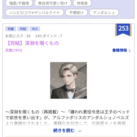
強面/不器用
無自覚可愛い受け
体格差
英雄像とは程遠いのに、チヤホヤされることに葛藤を覚えながら
も、等身大のヤンを見ていてくれるレックスに特別な感情を抱く
ハシビロコウ‪✕‬ヤンバルクイナ
不憫受け
アンダルシュ
ようになり……。 強面騎士団長のハシビロコウ‪✕‬ビビリで無自覚
なヤンバルクイナの擬人化BLです。
253
短編
完結
R18
お気に入り : 38
24h.ポイント : 7
【完結】深淵を覗くもの
月歌(ﾂｷｳﾀ)
書籍情報
〜深淵を覗くもの（再掲載）〜 「嫌われ悪役令息は王子のベッド
で前世を思い出す」が、アルファポリスのアンダルシュノベルズ
より書籍化されました。 書籍化を記念して、兄弟愛モノを再掲
載。この作品が性癖に合ったなら、書籍化作品も気に入っていた
続きを読む
だけるかもです(*˘︶˘*).｡.:*♡ よろしくお願いします🌺🌿