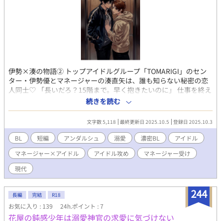
伊勢×湊の物語② トップアイドルグループ「TOMARIGI」のセン
ター・伊勢優とマネージャーの湊直矢は、誰も知らない秘密の恋
人同士♡ 「長いだろ？15階まで。早く抱きたいのに」 仕事を終え
エレベーターに乗った途端、伊勢の独占欲が爆発する。 マネージ
続きを読む
ャーとしての理性を保とうとする湊とは裏腹に、伊勢の焦燥は限
界を迎えていた。駐車場から15階の部屋の玄関まで、誰にも見ら
文字数 5,118
最終更新日 2025.10.5
登録日 2025.10.3
れないわずかな時間を惜しむように、彼の熱は高まっていく。 玄
関のドアが閉まる音と共に、アイドルとしての仮面を捨てた伊勢
BL
短編
アンダルシュ
溺愛
濃密BL
アイドル
は、一週間分の愛と独占欲を込めて湊を押し倒す。 甘く、激し
マネージャー×アイドル
アイドル攻め
マネージャー受け
く、そして少し嫉妬深いアイドルの猛攻に、湊は「マネージャ
ー」の仕事を忘れそうになりながら、15階の秘密の現場で愛を受
現代
け止める。 秘密の恋人になった二人の、緊張と溺愛に満ちた夜
は、終わらない。 ※ラブラブな時間を書いた短編なので、本編未
244
読でも大丈夫です
長編
完結
R18
お気に入り : 139
24h.ポイント : 7
花屋の鈍感少年は溺愛神官の求愛に気づけない