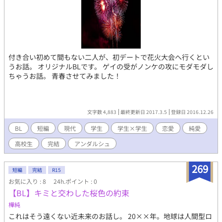
付き合い初めて間もない二人が、初デートで花火大会へ行くとい
うお話。 オリジナルBLです。 ゲイの受がノンケの攻にモダモダし
ちゃうお話。 青春させてみました！
文字数 4,883
最終更新日 2017.3.5
登録日 2016.12.26
BL
短編
現代
学生
学生×学生
恋愛
純愛
高校生
完結
アンダルシュ
269
短編
完結
R15
お気に入り : 8
24h.ポイント : 0
【BL】キミと交わした桜色の約束
樺純
これはそう遠くない近未来のお話し。 20××年。地球は人間型ロ