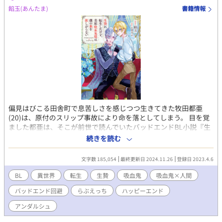
餡玉(あんたま)
書籍情報
偏見はびこる田舎町で息苦しさを感じつつ生きてきた牧田都亜
(20)は、原付のスリップ事故により命を落としてしまう。 目を覚
ました都亜は、そこが前世で読んでいたバッドエンドBL小説『生
贄の少年花嫁』の世界だと気づく。しかも自分は、この物語の主
続きを読む
人公となる生贄・トア(18)であるということも……！ せっかく異
世界転生するのなら、イケメンに囲まれる乙女ゲーム的世界や、
文字数 185,054
最終更新日 2024.11.26
登録日 2023.4.6
ほのぼのスローライフを送れる世界がよかったのに、ここはより
にもよってバッドエンド小説。このままでは、トアは陵辱三昧の
BL
異世界
転生
生贄
吸血鬼
吸血鬼×人間
末に自害という未来しかない。 だが、目の前に現れた吸血鬼・ヴ
バッドエンド回避
らぶえっち
ハッピーエンド
ァルフィリスは目を見張るほどの絶世の美形。甘く迫られ、恋愛
に縁のなかったトアはうっかり挙動不審な行動をとってしまう。
アンダルシュ
すると、ヴァルフィリスもなにやら想像とは異なる反応を見せる
ようになって……？ ◇R18要素のあるシーンには※をつけます ◇