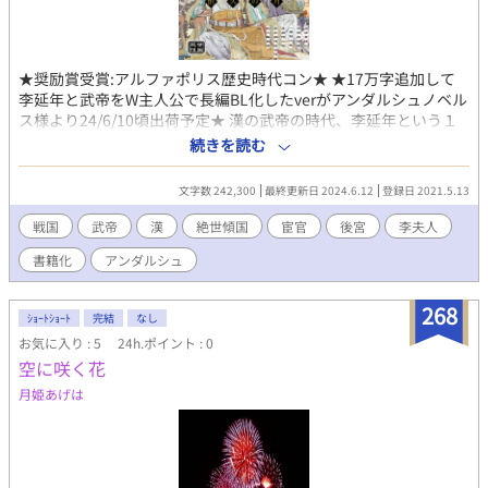
★奨励賞受賞:アルファポリス歴史時代コン★ ★17万字追加して
李延年と武帝をW主人公で長編BL化したverがアンダルシュノベル
ス様より24/6/10頃出荷予定★ 漢の武帝の時代、李延年という１
人の宦官がいた。 その宦官は歌と美貌によって武帝に仕え、『絶
続きを読む
世傾国』と呼ばれる歌を歌った。 北方有佳人 北方に美しい人
がおります 絶世而独立 その美しさはこの世界で唯一のもの
文字数 242,300
最終更新日 2024.6.12
登録日 2021.5.13
一顧傾人城 その美しさは一目見やれば城が傾き、 再顧傾人
国 再度見やれば国が傾くほど。 寧不知傾城与傾国 その美人
戦国
武帝
漢
絶世傾国
宦官
後宮
李夫人
は城や国を危険にするけれど、 佳人難再得 今を逃せばこんな
書籍化
アンダルシュ
美人はもう2度と手に入りません。 その後、李延年の思惑通り妹
である李夫人は後宮に入り、武帝の子を賜った。 これが知られて
いる史実。 そしてこれから語られるのは、この歌に込められた李
268
ｼｮｰﾄｼｮｰﾄ
完結
なし
延年の思い。 注意：前半はBL的表現ですが展開上しかたがないの
お気に入り : 5
24h.ポイント : 0
です。すみません。 完結保証5/17-29 各日12：20連載 各日字数
空に咲く花
は1500－3000程度です。
月姫あげは