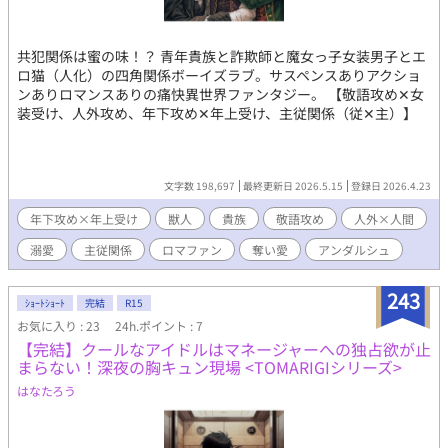
共犯関係は蜜の味！？ 青年貴族と詐欺師と魔女っ子女装男子とエ
ロ猫（人化）の四角関係ボーイズラブ。サスペンスありアクショ
ンありロマンスありの痛快異世界ファンタジー。 【敬語攻め✕女
装受け、人外攻め、年下攻め✕年上受け、主従関係（従✕主）】
文字数 198,697
最終更新日 2026.5.15
登録日 2026.4.23
年下攻め×年上受け
獣人
貴族
敬語攻め
人外×人間
溺愛
主従関係
ロマファン
奪い愛
アンダルシュ
243
ｼｮｰﾄｼｮｰﾄ
完結
R15
お気に入り : 23
24h.ポイント : 7
【完結】クールなアイドルはマネージャーへの独占欲が止
まらない！深夜の胸キュン現場 <TOMARIGIシリーズ>
はなたろう