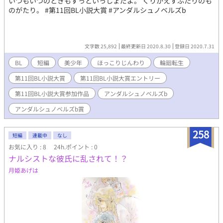
いつもいつのときもずっといっしょだよ。 くりかえすふたりのも
のがたり。 #第11回BL小説大賞 #アンダルシュノベルズb
文字数 25,892
最終更新日 2020.8.30
登録日 2020.7.31
BL
短編
美少年
ほっこりじんわり
輪廻転生
第11回BL小説大賞
第11回BL小説大賞エントリー
第11回BL小説大賞参加作品
アンダルシュノベルズb
アンダルシュノベルズb賞
258
短編
連載中
なし
お気に入り : 8
24h.ポイント : 0
ナルシストな彼氏に乱されて！？
月姫あげは