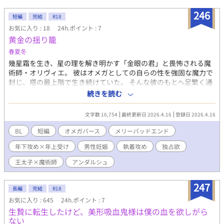
できず申しわけありません。
246
短編
完結
R18
お気に入り : 18
24h.ポイント : 7
黄金の揺り籠
春夏冬
幾星霜を生き、星の理を解き明かす「金眼の君」と畏怖される魔
術師・オリヴィエ。 彼はオメガとしての自らの性を強固な魔力で
封じ、塔の最上階で生き続けていた。 そんな彼のもとへ足繁く通
うのは、かつて膝元で無邪気に笑っていた若き王太子・アレクシ
続きを読む
ス。 オリヴィエは彼を「己が庇護すべき者」と信じて疑わなかっ
たが、ある日、アレクシスの些細な接触によって、完璧に統制さ
文字数 16,754
最終更新日 2026.4.16
登録日 2026.4.16
れていたはずの肉体が狂わしい悲鳴を上げ始める。 ――「ずっ
と、貴方の奥深くに私を刻み込みたかった」 人懐こい少年の仮面
BL
短編
オメガバース
メリーバッドエンド
を被っていたのは、獲物を確実に檻へ閉じ込める時を待ってい
年下攻め×年上受け
男性妊娠
執着攻め
独占欲
た、冷徹な捕食者だった。 圧倒的なアルファの威圧と暴力的なま
での熱量の前に、魔術師としての尊厳も知性も無惨に溶かされて
王太子×魔術師
アンダルシュ
いく。 ※R18／オメガバース／執着攻め・歳の差（王太子×魔術
師）／メリバ要素あり
247
長編
完結
R18
お気に入り : 645
24h.ポイント : 7
生贄に転生したけど、美形吸血鬼様は僕の血を欲しがら
ない